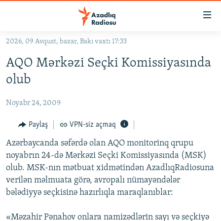
Keçid
linkləri
Əsas
2026, 09 Avqust, bazar, Bakı vaxtı 17:33
məzmuna
GÜNDƏM
AQO Mərkəzi Seçki Komissiyasında
qayıt
#İZAHLA
Əsas
olub
KORRUPSIOMETR
naviqasiyaya
qayıt
Noyabr 24, 2009
#ƏSLINDƏ
Axtarışa
FƏRQƏ BAX
Paylaş
VPN-siz açmaq
keç
QANUNI DOĞRU
Azərbaycanda səfərdə olan AQO monitorinq qrupu
noyabrın 24-də Mərkəzi Seçki Komissiyasında (MSK)
ARAŞDIRMA
olub. MSK-nın mətbuat xidmətindən AzadlıqRadiosuna
MULTIMEDIA
verilən məlmuata görə, avropalı nümayəndələr
bələdiyyə seçkisinə hazırlıqla maraqlanıblar:
RADIO ARXIV
VIDEO
HAQQIMIZDA
FOTOQALEREYA
OXU ZALI
«Məzahir Pənahov onlara namizədlərin sayı və seçkiyə