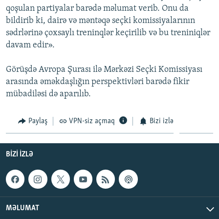
qoşulan partiyalar barədə məlumat verib. Onu da
İNFOQRAFIKA
AZƏRBAYCAN ƏDƏBIYYATI KITABXANASI
MISSIYAMIZ
BIZI IZLƏ
bildirib ki, dairə və məntəqə seçki komissiyalarının
KARIKATURA
İSLAM VƏ DEMOKRATIYA
PEŞƏ ETIKASI VƏ JURNALISTIKA STANDARTLARIMIZ
sədrlərinə çoxsaylı treninqlər keçirilib və bu treniniqlər
davam edir».
İZ - MƏDƏNIYYƏT PROQRAMI
MATERIALLARIMIZDAN ISTIFADƏ
AZADLIQRADIOSU MOBIL TELEFONUNUZDA
RFE/RL-in bütün saytları
Görüşdə Avropa Şurası ilə Mərkəzi Seçki Komissiyası
BIZIMLƏ ƏLAQƏ
arasında əməkdaşlığın perspektivləri barədə fikir
mübadiləsi də aparılıb.
XƏBƏR BÜLLETENLƏRIMIZ
Paylaş
VPN-siz açmaq
Bizi izlə
BIZI IZLƏ
MƏLUMAT