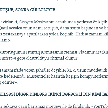
ORUŞUB, SONRA GÜLLƏLƏYİB
deyirlər ki, Sısoyev Moskvanın cənubunda yerləşən öz kiçik 
b. Qatil əvvəlcə onun adını soruşub, daha sonra başından və
şiş xəstəxanaya aparılarkən yolda keçinib. Hadisə zamanı ki
lanıb.
kurorluğunun İstintaq Komitəsinin rəsmisi Vladimir Markin
i nifrət»ə görə öldürüldüyü ehtimal olunur:
 zamanı ifadə verən şahidlər deyiblər ki, o, uzun müddət idi 
örə hədələnirdi. Müstəntiqlər hazırda keşişin kompyuterlər
q edirlər».
İLSƏSİ DİGƏR DİNLƏRƏ İKİNCİ DƏRƏCƏLİ DİN KİMİ BA
tar sektaya qarşı barışmaz mövqeyi ilə də fərqlənib. «YouT