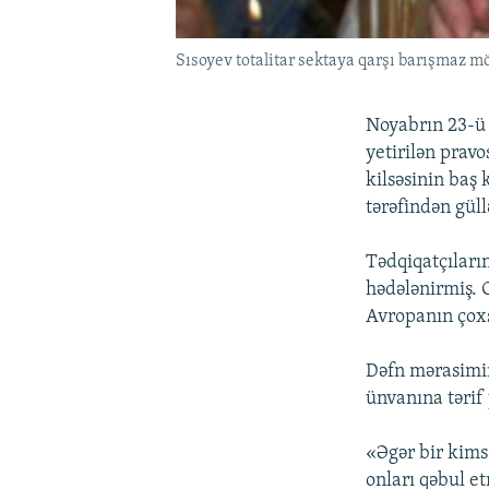
Sısoyev totalitar sektaya qarşı barışmaz mö
Noyabrın 23-ü 
yetirilən prav
kilsəsinin baş 
tərəfindən güll
Tədqiqatçıların
hədələnirmiş. O
Avropanın çoxs
Dəfn mərasimin
ünvanına tərif
«Əgər bir kims
onları qəbul e