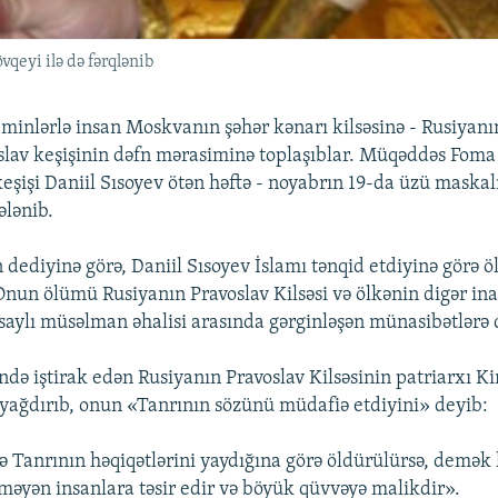
vqeyi ilə də fərqlənib
minlərlə insan Moskvanın şəhər kənarı kilsəsinə - Rusiyanın
oslav keşişinin dəfn mərasiminə toplaşıblar. Müqəddəs Foma
keşişi Daniil Sısoyev ötən həftə - noyabrın 19-da üzü maskalı
ələnib.
 dediyinə görə, Daniil Sısoyev İslamı tənqid etdiyinə görə 
nun ölümü Rusiyanın Pravoslav Kilsəsi və ölkənin digər inac
aylı müsəlman əhalisi arasında gərginləşən münasibətlərə d
də iştirak edən Rusiyanın Pravoslav Kilsəsinin patriarxı Kir
 yağdırıb, onun «Tanrının sözünü müdafiə etdiyini» deyib:
ə Tanrının həqiqətlərini yaydığına görə öldürülürsə, demək k
tməyən insanlara təsir edir və böyük qüvvəyə malikdir».