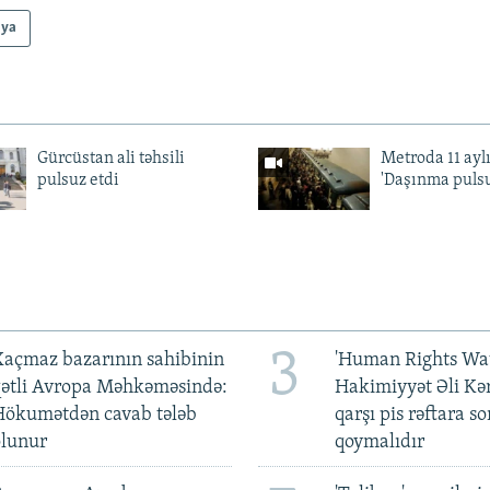
ya
Gürcüstan ali təhsili
Metroda 11 aylı
pulsuz etdi
'Daşınma pulsu
3
açmaz bazarının sahibinin
'Human Rights Wat
qətli Avropa Məhkəməsində:
Hakimiyyət Əli Kə
Hökumətdən cavab tələb
qarşı pis rəftara so
olunur
qoymalıdır