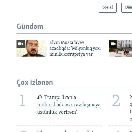
Sosial
Dün
Gündəm
Elvin Mustafayev
azadlıqda: 'Milyonluq yox,
minlik korrupsiya var'
Çox izlənən
1
2
X
Tramp: 'İranla
müharibədənsə, razılaşmaya
üstünlük verirəm'