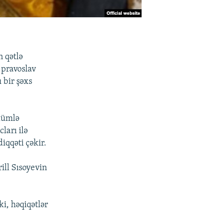
 qətlə
 pravoslav
 bir şəxs
ölümlə
ları ilə
iqqəti çəkir.
ill Sısoyevin
i, həqiqətlər