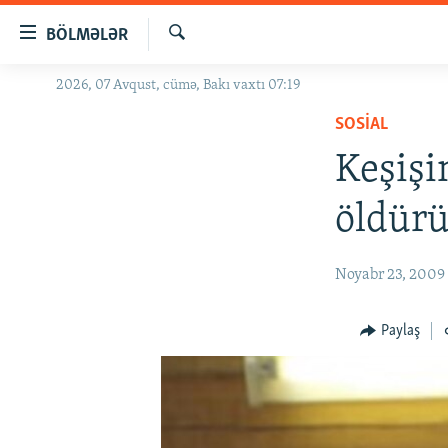
Keçid
BÖLMƏLƏR
linkləri
Axtar
Əsas
2026, 07 Avqust, cümə, Bakı vaxtı 07:19
GÜNDƏM
məzmuna
SOSIAL
#İZAHLA
qayıt
Əsas
Keşişi
KORRUPSIOMETR
naviqasiyaya
#ƏSLINDƏ
qayıt
öldürü
Axtarışa
FƏRQƏ BAX
keç
QANUNI DOĞRU
Noyabr 23, 2009
ARAŞDIRMA
Paylaş
MULTIMEDIA
RADIO ARXIV
VIDEO
HAQQIMIZDA
FOTOQALEREYA
OXU ZALI