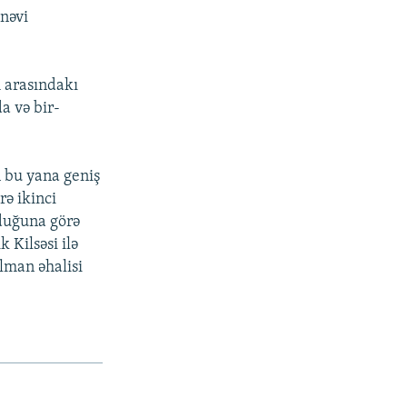
ənəvi
 arasındakı
a və bir-
 bu yana geniş
rə ikinci
zduğuna görə
k Kilsəsi ilə
lman əhalisi