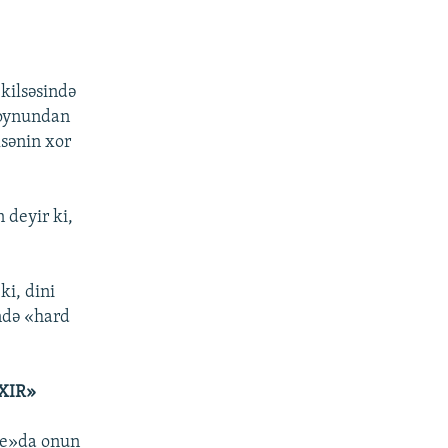
kilsəsində
 boynundan
lsənin xor
 deyir ki,
ki, dini
ində «hard
XIR»
ube»da onun