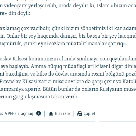
 videoçarx yerləşdirilib, orada deyilir ki, İslam «bizim ən
ə» din deyil:
xlamaq çox vacibdir, çünki bizim söhbətimiz iki kar adam
r. Onlar bir şey haqqında danışır, biz başqa bir şey haqqınd
düşmürük, çünki eyni sözlərə müxtəlif mənalar qatırıq».
oslav Kilsəsi kommunizm altında sıxılmaya son qoyulandan
məyə başlayıb. Amma hüquq müdafiəçiləri kilsəni digər dinlə
imi baxdığına və kilsə ilə dövlət arasında rəsmi bölgünü po
Pravoslav Kilsəsi xarici missionerlərə də qarşı çıxır və Katoli
 kampaniya aparıb. Bütün bunlar da onların Rusiyanın müsə
ərinin gərginləşməsinə təkan verib.
VPN-siz açmaq
Bizi izlə
Çap et