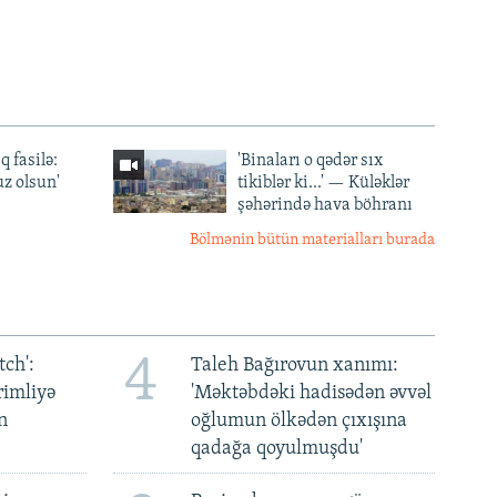
q fasilə:
'Binaları o qədər sıx
z olsun'
tikiblər ki...' — Küləklər
şəhərində hava böhranı
Bölmənin bütün materialları burada
4
ch':
Taleh Bağırovun xanımı:
rimliyə
'Məktəbdəki hadisədən əvvəl
n
oğlumun ölkədən çıxışına
qadağa qoyulmuşdu'