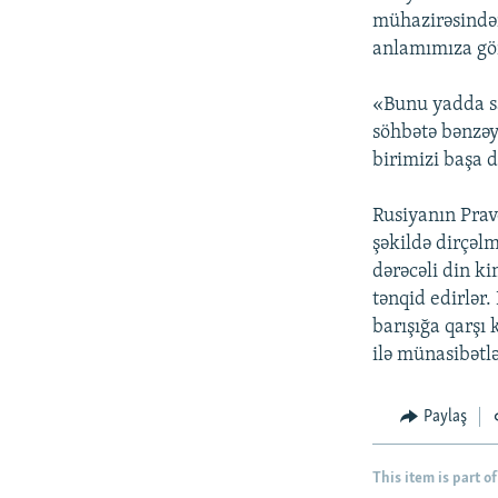
mühazirəsindən
anlamımıza gör
«Bunu yadda sa
söhbətə bənzəyi
birimizi başa 
Rusiyanın Prav
şəkildə dirçəl
dərəcəli din k
tənqid edirlər. 
barışığa qarşı
ilə münasibətl
Paylaş
This item is part of