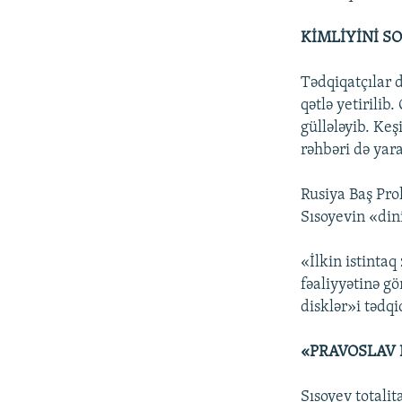
KİMLİYİNİ S
Tədqiqatçılar 
qətlə yetirili
güllələyib. Ke
rəhbəri də yara
Rusiya Baş Pro
Sısoyevin «din
«İlkin istintaq
fəaliyyətinə g
disklər»i tədqi
«PRAVOSLAV K
Sısoyev totali