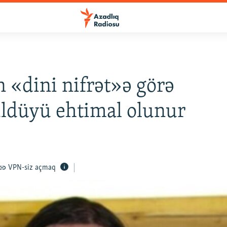
n «dini nifrət»ə görə
ldüyü ehtimal olunur
VPN-siz açmaq