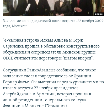
İNFOQRAFIKA
AZƏRBAYCAN ƏDƏBIYYATI KITABXANASI
MISSIYAMIZ
BIZI IZLƏ
KARIKATURA
İSLAM VƏ DEMOKRATIYA
PEŞƏ ETIKASI VƏ JURNALISTIKA STANDARTLARIMIZ
Заявление сопредседателей после встречи, 22 ноября 2009
İZ - MƏDƏNIYYƏT PROQRAMI
MATERIALLARIMIZDAN ISTIFADƏ
года, Мюнхен
AZADLIQRADIOSU MOBIL TELEFONUNUZDA
RFE/RL-in bütün saytları
BIZIMLƏ ƏLAQƏ
"4-часовая встреча Илхам Алиева и Серж
Саркисяна прошла в обстановке конструктивного
XƏBƏR BÜLLETENLƏRIMIZ
обсуждения и сопредседатели Минской группы
ОБСЕ считают эти переговоры "шагом вперед".
Сотрудники РадиоАзадлыг сообщили, что такое
заявление сделал сопредседатель от Франции
Бернар Фасье. Он выступил перед журналистами по
итогам встречи 22 ноября президентов
Азербайджана и Армении, которая прошла в
личной резиденции генерального консула
Франции в Мюнхене (Германия).