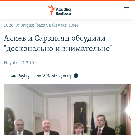
Keçid
linkləri
Əsas
2026, 09 Avqust, bazar, Bakı vaxtı 10:41
məzmuna
GÜNDƏM
Алиев и Саркисян обсудили
qayıt
#İZAHLA
Əsas
"досконально и внимательно"
KORRUPSIOMETR
naviqasiyaya
qayıt
Noyabr 23, 2009
#ƏSLINDƏ
Axtarışa
FƏRQƏ BAX
Paylaş
VPN-siz açmaq
keç
QANUNI DOĞRU
ARAŞDIRMA
MULTIMEDIA
RADIO ARXIV
VIDEO
HAQQIMIZDA
FOTOQALEREYA
OXU ZALI