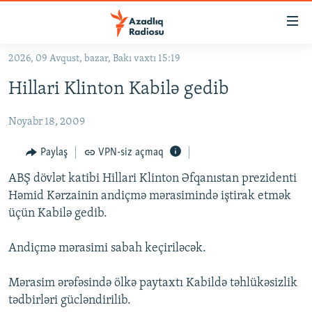
Keçid
linkləri
Əsas
2026, 09 Avqust, bazar, Bakı vaxtı 15:19
məzmuna
GÜNDƏM
Hillari Klinton Kabilə gedib
qayıt
#İZAHLA
Əsas
Noyabr 18, 2009
KORRUPSIOMETR
naviqasiyaya
qayıt
#ƏSLINDƏ
Paylaş
VPN-siz açmaq
Axtarışa
FƏRQƏ BAX
keç
ABŞ dövlət katibi Hillari Klinton Əfqanıstan prezidenti
Həmid Kərzainin andiçmə mərasimində iştirak etmək
QANUNI DOĞRU
üçün Kabilə gedib.
ARAŞDIRMA
Andiçmə mərasimi sabah keçiriləcək.
MULTIMEDIA
RADIO ARXIV
VIDEO
Mərasim ərəfəsində ölkə paytaxtı Kabildə təhlükəsizlik
HAQQIMIZDA
tədbirləri gücləndirilib.
FOTOQALEREYA
OXU ZALI