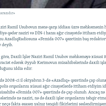
arazıdır»
naziri Ramil Usubovun mənə qarşı iddiası üzrə məhkəmənin ha
ndiyə qədər naziri və DİN-i hansı ağır cinayətdə ittiham etdi
nu AzadlıqRadiosuna «Femida 007» qəzetinin baş redakto
 deyib.
 görə, Daxili İşlər Naziri Ramil Usubov məhkəməyə xüsusi 
aciət edərək Əyyub Kərimovun müsahibələrində daxili işlə
duğunu iddia edir:
ndə 2008-ci il oktyabrın 3-də «Azadlıq» qəzetində çap olun
lis orqanlarını xüsusi ağır cinayətlərdə ittiham etdiyim id
üsahibə «Femida 007» qəzetində də çap olunub. Ancaq nə 
lərimdə nə naziri, nə də daxili işlər orqanlarını təhqir et
 neçə fakta əsasən yalnız tənqidi fikirlərimi səsləndirmişə