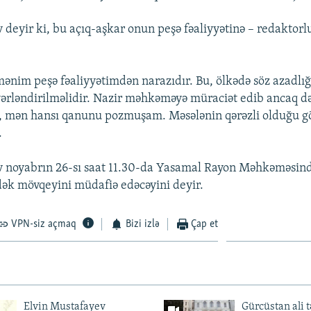
deyir ki, bu açıq-aşkar onun peşə fəaliyyətinə – redaktorl
ənim peşə fəaliyyətimdən narazıdır. Bu, ölkədə söz azadlığ
yərləndirilməlidir. Nazir məhkəməyə müraciət edib ancaq d
i, mən hansı qanunu pozmuşam. Məsələnin qərəzli olduğu g
.
 noyabrın 26-sı saat 11.30-da Yasamal Rayon Məhkəməsind
ək mövqeyini müdafiə edəcəyini deyir.
VPN-siz açmaq
Bizi izlə
Çap et
Elvin Mustafayev
Gürcüstan ali t