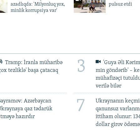
azadlıqda: 'Milyonluq yox,
pulsuz etdi
minlik korrupsiya var'
3
Tramp: İranla müharibə
'Guya Əli Kərim
çox tezliklə' başa çatacaq
min göndərib' – k
mühafizəçi tutuld
verilə bilər
7
Bayramov: Azərbaycan
Ukraynanın keçmiş
Ukraynaya qaz tədarük
qanunsuz varlan
tməyə hazırdır
ittiham olunur: 13
dollar girov ödəmə