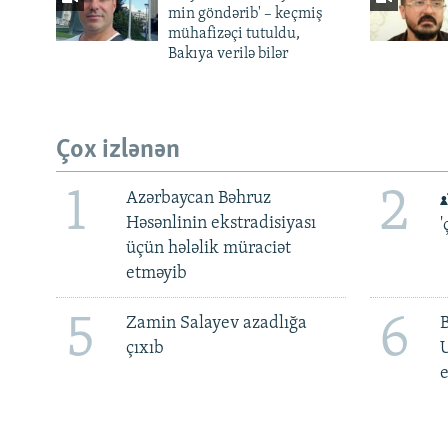
min göndərib' – keçmiş
mühafizəçi tutuldu,
Bakıya verilə bilər
Çox izlənən
1
2
Azərbaycan Bəhruz
Həsənlinin ekstradisiyası
'
üçün hələlik müraciət
etməyib
5
6
Zamin Salayev azadlığa
çıxıb
e