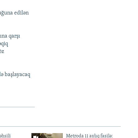
uğuna edilən
ına qarşı
əqiq
öz
ə başlayacaq
əhsili
Metroda 11 aylıq fasilə: