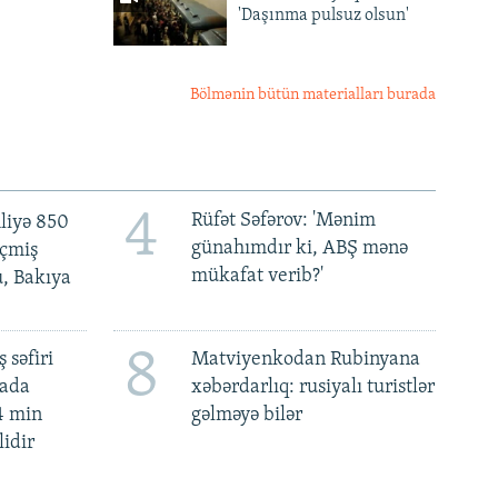
'Daşınma pulsuz olsun'
Bölmənin bütün materialları burada
4
Rüfət Səfərov: 'Mənim
liyə 850
günahımdır ki, ABŞ mənə
eçmiş
mükafat verib?'
u, Bakıya
8
 səfiri
Matviyenkodan Rubinyana
mada
xəbərdarlıq: rusiyalı turistlər
4 min
gəlməyə bilər
lidir