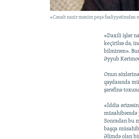
«Cənab nazir mənim peşə fəaliyyətimdən n
«Daxili işlər 
keçirilsə də, i
bilmirəm». Bu
Əyyub Kərimov
Onun sözlərinə
qaydasında mür
şərəfinə toxun
«İddia ərizəsi
müsahibəmdə po
Sonradan bu m
başqa müsahibə
Əlimdə olan bir