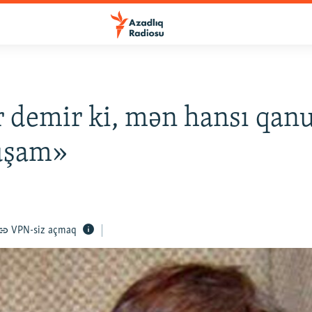
 demir ki, mən hansı qan
uşam»
VPN-siz açmaq