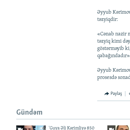
Əyyub Kərimov 
təzyiqdir:
«Cənab nazir m
təzyiq kimi də
göstərməyib k
qabağındadır»
Əyyub Kərimov
prosesdə sonad
Paylaş
Gündəm
'Guya Əli Kərimliyə 850