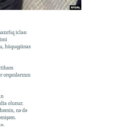
zırlıq iclası
yimi
ru, hüquqşünas
ittiham
r orqanlarının
an
dia olunur.
həmin, nə də
məmişəm.
m».