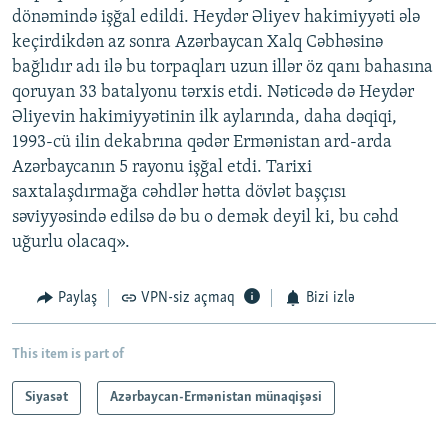
dönəmində işğal edildi. Heydər Əliyev hakimiyyəti ələ
keçirdikdən az sonra Azərbaycan Xalq Cəbhəsinə
bağlıdır adı ilə bu torpaqları uzun illər öz qanı bahasına
qoruyan 33 batalyonu tərxis etdi. Nəticədə də Heydər
Əliyevin hakimiyyətinin ilk aylarında, daha dəqiqi,
1993-cü ilin dekabrına qədər Ermənistan ard-arda
Azərbaycanın 5 rayonu işğal etdi. Tarixi
saxtalaşdırmağa cəhdlər hətta dövlət başçısı
səviyyəsində edilsə də bu o demək deyil ki, bu cəhd
uğurlu olacaq».
Paylaş
VPN-siz açmaq
Bizi izlə
This item is part of
Siyasət
Azərbaycan-Ermənistan münaqişəsi