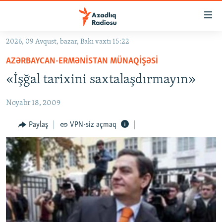
Keçid
linkləri
Əsas
2026, 09 Avqust, bazar, Bakı vaxtı 15:22
məzmuna
GÜNDƏM
AZƏRBAYCAN-ERMƏNISTAN MÜNAQIŞƏSI
qayıt
#İZAHLA
Əsas
«İşğal tarixini saxtalaşdırmayın»
KORRUPSIOMETR
naviqasiyaya
qayıt
Noyabr 18, 2009
#ƏSLINDƏ
Axtarışa
FƏRQƏ BAX
Paylaş
VPN-siz açmaq
keç
QANUNI DOĞRU
ARAŞDIRMA
MULTIMEDIA
RADIO ARXIV
VIDEO
HAQQIMIZDA
FOTOQALEREYA
OXU ZALI