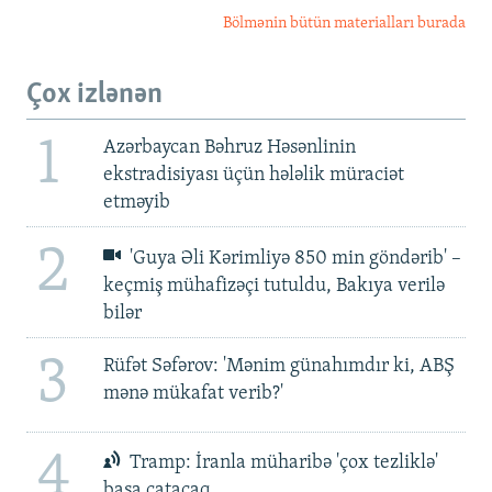
Bölmənin bütün materialları burada
Çox izlənən
1
Azərbaycan Bəhruz Həsənlinin
ekstradisiyası üçün hələlik müraciət
etməyib
2
'Guya Əli Kərimliyə 850 min göndərib' –
keçmiş mühafizəçi tutuldu, Bakıya verilə
bilər
3
Rüfət Səfərov: 'Mənim günahımdır ki, ABŞ
mənə mükafat verib?'
4
Tramp: İranla müharibə 'çox tezliklə'
başa çatacaq