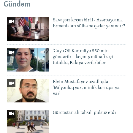
Gündəm
Savaşsız keçən bir il - Azərbaycanla
Ermənistan sülhə nə qədər yaxındır?
'Guya Əli Kərimliyə 850 min
göndərib' – keçmiş mühafizəçi
tutuldu, Bakıya verilə bilər
Elvin Mustafayev azadlıqda:
'Milyonluq yox, minlik korrupsiya
var'
Gürcüstan ali təhsili pulsuz etdi