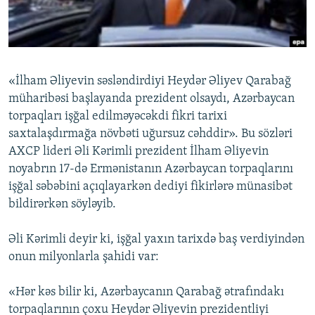
İNFOQRAFIKA
AZƏRBAYCAN ƏDƏBIYYATI KITABXANASI
MISSIYAMIZ
BIZI IZLƏ
KARIKATURA
İSLAM VƏ DEMOKRATIYA
PEŞƏ ETIKASI VƏ JURNALISTIKA STANDARTLARIMIZ
İZ - MƏDƏNIYYƏT PROQRAMI
MATERIALLARIMIZDAN ISTIFADƏ
«İlham Əliyevin səsləndirdiyi Heydər Əliyev Qarabağ
AZADLIQRADIOSU MOBIL TELEFONUNUZDA
RFE/RL-in bütün saytları
müharibəsi başlayanda prezident olsaydı, Azərbaycan
BIZIMLƏ ƏLAQƏ
torpaqları işğal edilməyəcəkdi fikri tarixi
saxtalaşdırmağa növbəti uğursuz cəhddir». Bu sözləri
XƏBƏR BÜLLETENLƏRIMIZ
AXCP lideri Əli Kərimli prezident İlham Əliyevin
noyabrın 17-də Ermənistanın Azərbaycan torpaqlarını
işğal səbəbini açıqlayarkən dediyi fikirlərə münasibət
bildirərkən söyləyib.
Əli Kərimli deyir ki, işğal yaxın tarixdə baş verdiyindən
onun milyonlarla şahidi var:
«Hər kəs bilir ki, Azərbaycanın Qarabağ ətrafındakı
torpaqlarının çoxu Heydər Əliyevin prezidentliyi