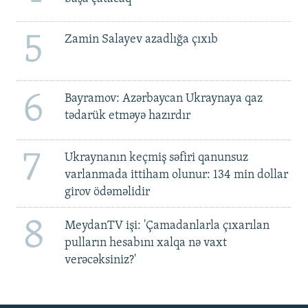
5
Zamin Salayev azadlığa çıxıb
6
Bayramov: Azərbaycan Ukraynaya qaz
tədarük etməyə hazırdır
7
Ukraynanın keçmiş səfiri qanunsuz
varlanmada ittiham olunur: 134 min dollar
girov ödəməlidir
8
MeydanTV işi: 'Çamadanlarla çıxarılan
pulların hesabını xalqa nə vaxt
verəcəksiniz?'