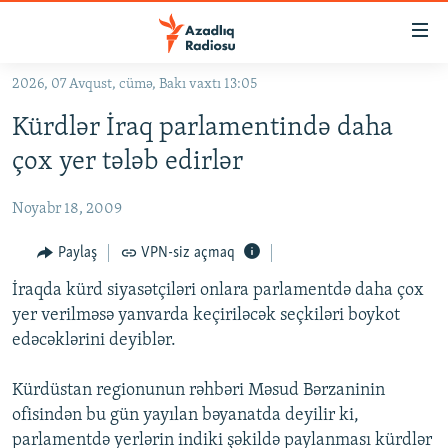
Keçid
linkləri
Əsas
2026, 07 Avqust, cümə, Bakı vaxtı 13:05
məzmuna
GÜNDƏM
Kürdlər İraq parlamentində daha
qayıt
#İZAHLA
Əsas
çox yer tələb edirlər
KORRUPSIOMETR
naviqasiyaya
qayıt
Noyabr 18, 2009
#ƏSLINDƏ
Axtarışa
FƏRQƏ BAX
Paylaş
VPN-siz açmaq
keç
QANUNI DOĞRU
İraqda kürd siyasətçiləri onlara parlamentdə daha çox
yer verilməsə yanvarda keçiriləcək seçkiləri boykot
ARAŞDIRMA
edəcəklərini deyiblər.
MULTIMEDIA
Kürdüstan regionunun rəhbəri Məsud Bərzaninin
RADIO ARXIV
VIDEO
ofisindən bu gün yayılan bəyanatda deyilir ki,
HAQQIMIZDA
FOTOQALEREYA
OXU ZALI
parlamentdə yerlərin indiki şəkildə paylanması kürdlər