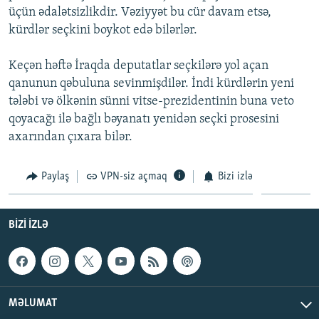
üçün ədalətsizlikdir. Vəziyyət bu cür davam etsə,
İNFOQRAFIKA
AZƏRBAYCAN ƏDƏBIYYATI KITABXANASI
MISSIYAMIZ
BIZI IZLƏ
kürdlər seçkini boykot edə bilərlər.
KARIKATURA
İSLAM VƏ DEMOKRATIYA
PEŞƏ ETIKASI VƏ JURNALISTIKA STANDARTLARIMIZ
Keçən həftə İraqda deputatlar seçkilərə yol açan
İZ - MƏDƏNIYYƏT PROQRAMI
MATERIALLARIMIZDAN ISTIFADƏ
qanunun qəbuluna sevinmişdilər. İndi kürdlərin yeni
AZADLIQRADIOSU MOBIL TELEFONUNUZDA
RFE/RL-in bütün saytları
tələbi və ölkənin sünni vitse-prezidentinin buna veto
BIZIMLƏ ƏLAQƏ
qoyacağı ilə bağlı bəyanatı yenidən seçki prosesini
axarından çıxara bilər.
XƏBƏR BÜLLETENLƏRIMIZ
Paylaş
VPN-siz açmaq
Bizi izlə
BIZI IZLƏ
MƏLUMAT