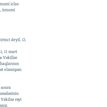
ümumi iclas
ki, ümumi
rinci deyil. O,
i, 11 mart
a Vəkillər
 haqlarının
ciət eləmişəm
 sonra
əsələsinin
 Vəkilsə rəyi
ayon