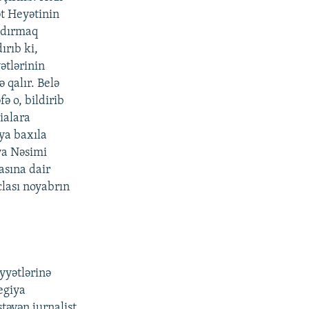
t Heyətinin
ldırmaq
ırıb ki,
ətlərinin
qalır. Belə
 o, bildirib
ialara
ya baxıla
va Nəsimi
asına dair
clası noyabrın
yyətlərinə
egiya
təyən jurnalist