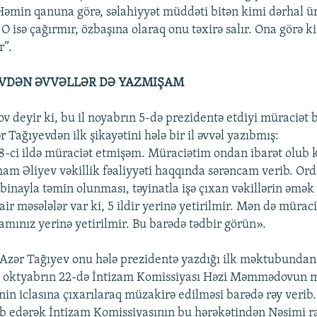
 Həmin qanuna görə, səlahiyyət müddəti bitən kimi dərhal 
. O isə çağırmır, özbaşına olaraq onu təxirə salır. Ona görə 
r”.
EVDƏN ƏVVƏLLƏR DƏ YAZMIŞAM
deyir ki, bu il noyabrın 5-də prezidentə etdiyi müraciət bi
 Tağıyevdən ilk şikayətini hələ bir il əvvəl yazıbmış:
-ci ildə müraciət etmişəm. Müraciətim ondan ibarət olub k
lham Əliyev vəkillik fəaliyyəti haqqında sərəncam verib. Ord
 binayla təmin olunması, təyinatla işə çıxan vəkillərin əmək
sair məsələlər var ki, 5 ildir yerinə yetirilmir. Mən də müra
camınız yerinə yetirilmir. Bu barədə tədbir görün».
, Azər Tağıyev onu hələ prezidentə yazdığı ilk məktubundan
il oktyabrın 22-də İntizam Komissiyası Həzi Məmmədovun m
in iclasına çıxarılaraq müzakirə edilməsi barədə rəy verib.
b edərək İntizam Komissiyasının bu hərəkətindən Nəsimi r