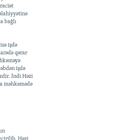
raciət
əlahiyyətinə
a bağlı
sə işdə
barədə qərar
məhkəməyə
bəbdən işdə
dir. İndi Həzi
ına məhkəmədə
vun
çirilib. Həzi