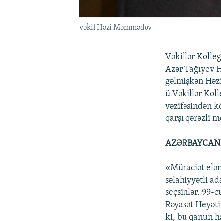
vəkil Həzi Məmmədov
Vəkillər Kolle
Azər Tağıyev H
gəlmişkən Həzi
ü Vəkillər Koll
vəzifəsindən k
qarşı qərəzli 
AZƏRBAYCANI
«Müraciət eləm
səlahiyyətli ad
seçsinlər. 99-c
Rəyasət Heyətin
ki, bu qanun h