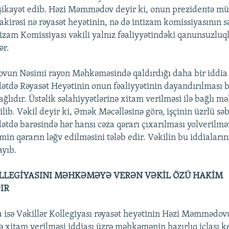
ikayət edib. Həzi Məmmədov deyir ki, onun prezidentə mü
kirəsi nə rəyasət heyətinin, nə də intizam komissiyasının s
tizam Komissiyası vəkili yalnız fəaliyyətindəki qanunsuzluql
ər.
un Nəsimi rayon Məhkəməsində qaldırdığı daha bir iddia i
tdə Rəyasət Heyətinin onun fəaliyyətinin dayandırılması 
ağlıdır. Üstəlik səlahiyyətlərinə xitam verilməsi ilə bağlı 
lib. Vəkil deyir ki, Əmək Məcəlləsinə görə, işçinin üzrlü sə
tdə barəsində hər hansı cəza qərarı çıxarılması yolverilməz
 qərarın ləğv edilməsini tələb edir. Vəkilin bu iddialar
ayıb.
LLEGİYASINI MƏHKƏMƏYƏ VERƏN VƏKİL ÖZÜ HAKİM
IR
 isə Vəkillər Kollegiyası rəyasət heyətinin Həzi Məmmədo
ə xitam verilməsi iddiası üzrə məhkəmənin hazırlıq iclası ke