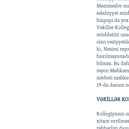
Məmmədov məhkə
səlahiyyət mü
hüququ da yoxd
Vəkillər Kolleg
müddətini uzad
olan vəziyyətd
ki, Nəsimi ray
baxılmayanadək
bilməz. Bu də
rayon Məhkəməs
növbəti məhkəm
19-da davam e
VƏKİLLƏR KO
Kollegiyanın s
xitam verilməsi
rəhbərliyi dan