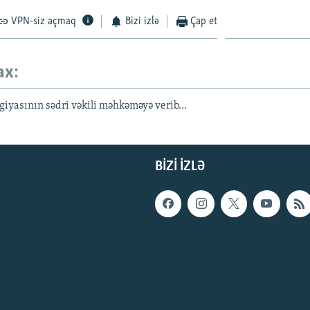
VPN-siz açmaq
Bizi izlə
Çap et
ax:
egiyasının sədri vəkili məhkəməyə verib…
BIZI IZLƏ