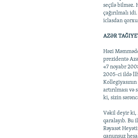
seçilə bilməz.
çağırılmalı idi
iclasdan qorxu
AZƏR TAĞIY
Həzi Məmmədov 
prezidentə Azər
«7 noyabr 2008
2005-ci ildə İ
Kollegiyasının
artırılması və 
ki, sizin sərən
Vəkil deyir ki
qaralayıb. Bu 
Rəyasət Heyətin
qanunsuz hesa