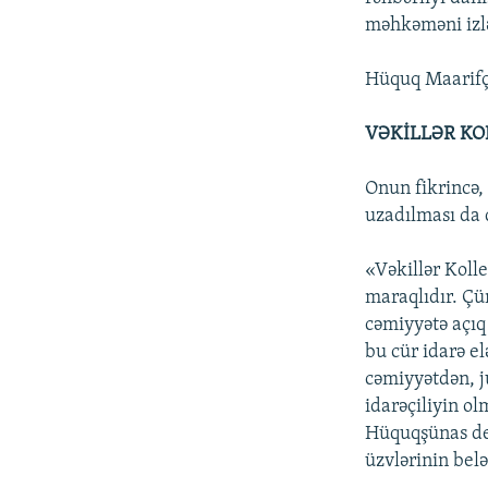
məhkəməni izl
Hüquq Maarifçi
VƏKİLLƏR KO
Onun fikrincə,
uzadılması da d
«Vəkillər Koll
maraqlıdır. Çü
cəmiyyətə açıq
bu cür idarə el
cəmiyyətdən, j
idarəçiliyin ol
Hüquqşünas dey
üzvlərinin belə