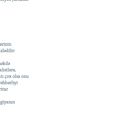
ərinin
zlədilir:
məkdə
listlərə,
tı çox olsa onu
rəhbərliyi
ritar
egiyanın