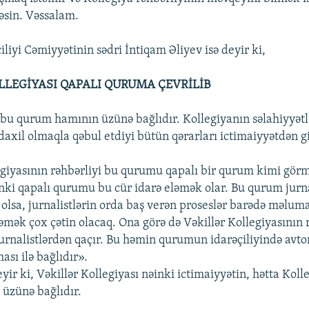
əsin. Vəssalam.
liyi Cəmiyyətinin sədri İntiqam Əliyev isə deyir ki,
LLEGİYASI QAPALI QURUMA ÇEVRİLİB
 bu qurum hamının üzünə bağlıdır. Kollegiyanın səlahiyyətl
axil olmaqla qəbul etdiyi bütün qərarları ictimaiyyətdən gi
egiyasının rəhbərliyi bu qurumu qapalı bir qurum kimi gör
nki qapalı qurumu bu cür idarə eləmək olar. Bu qurum jurna
 olsa, jurnalistlərin orda baş verən proseslər barədə məluma
əmək çox çətin olacaq. Ona görə də Vəkillər Kollegiyasının 
urnalistlərdən qaçır. Bu həmin qurumun idarəçiliyində avto
ması ilə bağlıdır».
ir ki, Vəkillər Kollegiyası nəinki ictimaiyyətin, hətta Koll
 üzünə bağlıdır.