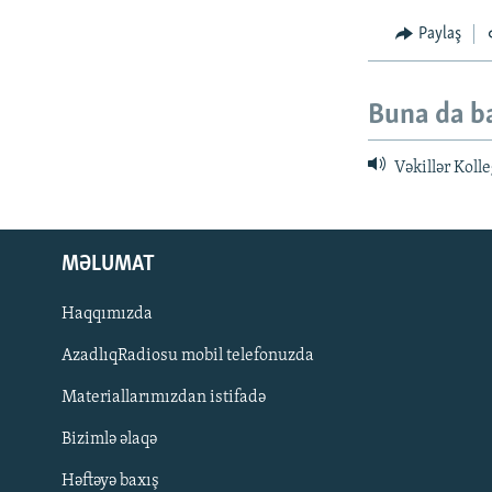
Paylaş
Buna da b
Vəkillər Koll
MƏLUMAT
Haqqımızda
AzadlıqRadiosu mobil telefonuzda
Materiallarımızdan istifadə
BIZI IZLƏ
Bizimlə əlaqə
Həftəyə baxış