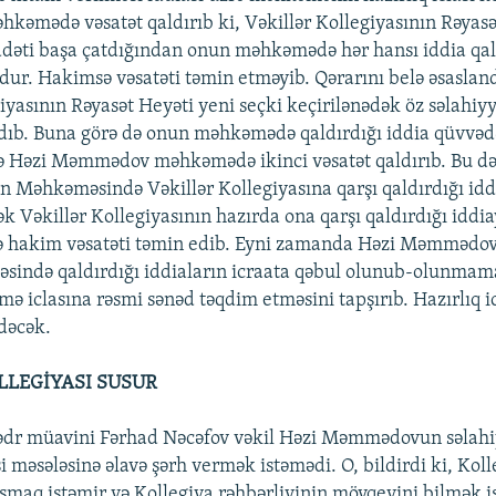
mədə vəsatət qaldırıb ki, Vəkillər Kollegiyasının Rəyasə
ddəti başa çatdığından onun məhkəmədə hər hansı iddia qa
ur. Hakimsə vəsatəti təmin etməyib. Qərarını belə əsasland
iyasının Rəyasət Heyəti yeni seçki keçirilənədək öz səlahiyy
ıb. Buna görə də onun məhkəmədə qaldırdığı iddia qüvvədə 
ə Həzi Məmmədov məhkəmədə ikinci vəsatət qaldırıb. Bu dəfə
on Məhkəməsində Vəkillər Kollegiyasına qarşı qaldırdığı idd
 Vəkillər Kollegiyasının hazırda ona qarşı qaldırdığı iddia
fə hakim vəsatəti təmin edib. Eyni zamanda Həzi Məmmədo
ində qaldırdığı iddiaların icraata qəbul olunub-olunmam
ə iclasına rəsmi sənəd təqdim etməsini tapşırıb. Hazırlıq i
dəcək.
LLEGİYASI SUSUR
ədr müavini Fərhad Nəcəfov vəkil Həzi Məmmədovun səlahi
 məsələsinə əlavə şərh vermək istəmədi. O, bildirdi ki, Koll
ışmaq istəmir və Kollegiya rəhbərliyinin mövqeyini bilmək is