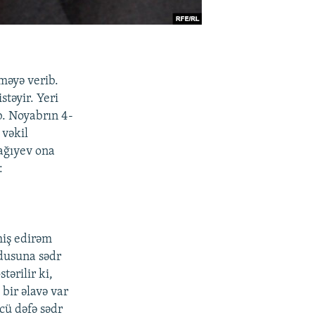
məyə verib.
təyir. Yeri
. Noyabrın 4-
 vəkil
Tağıyev ona
:
hiş edirəm
rdusuna sədr
tərilir ki,
bir əlavə var
cü dəfə sədr