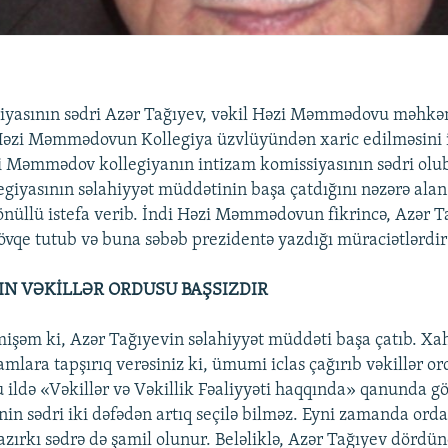
giyasının sədri Azər Tağıyev, vəkil Həzi Məmmədovu məhkə
əzi Məmmədovun Kollegiya üzvlüyündən xaric edilməsini is
 Məmmədov kollegiyanın intizam komissiyasının sədri olub
egiyasının səlahiyyət müddətinin başa çatdığını nəzərə alan
önüllü istefa verib. İndi Həzi Məmmədovun fikrincə, Azər 
mövqe tutub və buna səbəb prezidentə yazdığı müraciətlərdir
N VƏKİLLƏR ORDUSU BAŞSIZDIR
işəm ki, Azər Tağıyevin səlahiyyət müddəti başa çatıb. Xa
amlara tapşırıq verəsiniz ki, ümumi iclas çağırıb vəkillər o
u ildə «Vəkillər və Vəkillik Fəaliyyəti haqqında» qanunda gös
in sədri iki dəfədən artıq seçilə bilməz. Eyni zamanda orda 
azırkı sədrə də şamil olunur. Beləliklə, Azər Tağıyev dördün