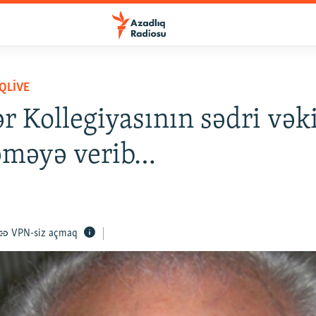
QLIVE
ər Kollegiyasının sədri vəki
məyə verib…
VPN-siz açmaq