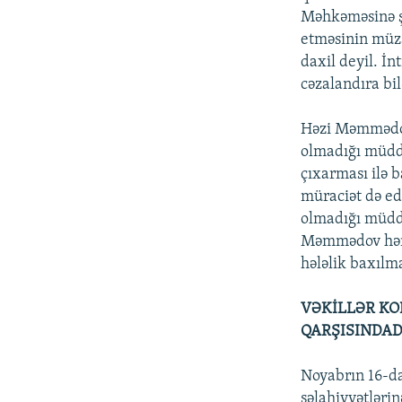
Məhkəməsinə ş
etməsinin müza
daxil deyil. İn
cəzalandıra bil
Həzi Məmmədov
olmadığı müddə
çıxarması ilə b
müraciət də edi
olmadığı müddə
Məmmədov həmin
hələlik baxılm
VƏKİLLƏR KO
QARŞISINDAD
Noyabrın 16-da
səlahiyyətlərin