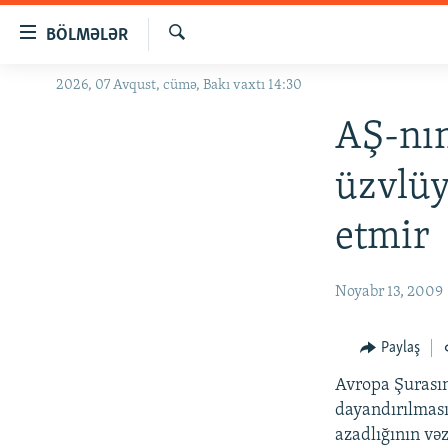
Keçid
BÖLMƏLƏR
linkləri
Axtar
Əsas
2026, 07 Avqust, cümə, Bakı vaxtı 14:30
GÜNDƏM
məzmuna
#İZAHLA
AŞ-nın
qayıt
Əsas
KORRUPSIOMETR
üzvlüy
naviqasiyaya
#ƏSLINDƏ
qayıt
etmir
Axtarışa
FƏRQƏ BAX
keç
QANUNI DOĞRU
Noyabr 13, 2009
ARAŞDIRMA
MULTIMEDIA
Paylaş
RADIO ARXIV
VIDEO
Avropa Şurası
dayandırılması
HAQQIMIZDA
FOTOQALEREYA
OXU ZALI
azadlığının və