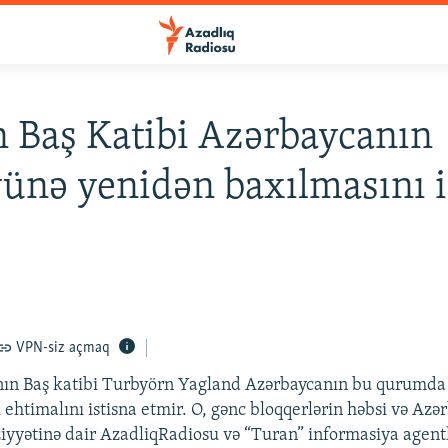
 Baş Katibi Azərbaycanın
ünə yenidən baxılmasını i
VPN-siz açmaq
nın Baş katibi Turbyörn Yagland Azərbaycanın bu qurumd
 ehtimalını istisna etmir. O, gənc bloqqerlərin həbsi və Az
ziyyətinə dair AzadliqRadiosu və “Turan” informasiya agent