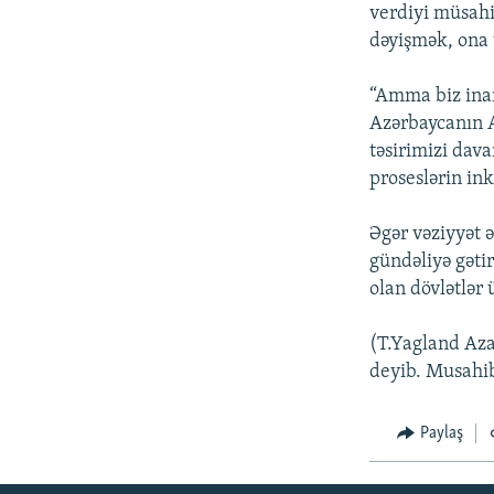
İNFOQRAFIKA
AZƏRBAYCAN ƏDƏBIYYATI KITABXANASI
MISSIYAMIZ
verdiyi müsahi
dəyişmək, ona
KARIKATURA
İSLAM VƏ DEMOKRATIYA
PEŞƏ ETIKASI VƏ JURNALISTIKA
STANDARTLARIMIZ
İZ - MƏDƏNIYYƏT PROQRAMI
“Amma biz inan
MATERIALLARIMIZDAN ISTIFADƏ
Azərbaycanın A
AZADLIQRADIOSU MOBIL TELEFONUNUZDA
təsirimizi dav
proseslərin in
BIZIMLƏ ƏLAQƏ
XƏBƏR BÜLLETENLƏRIMIZ
Əgər vəziyyət ə
gündəliyə gəti
olan dövlətlər 
(T.Yagland Aza
deyib. Musahib
Paylaş