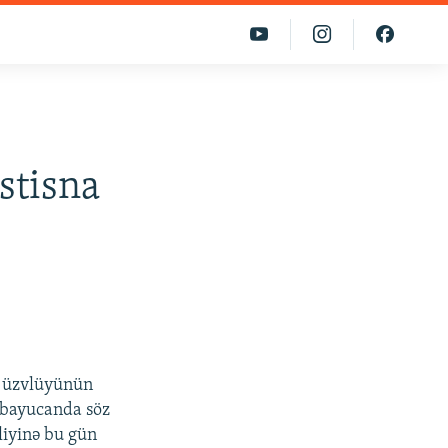
stisna
a üzvlüyünün
ərbayucanda söz
liyinə bu gün