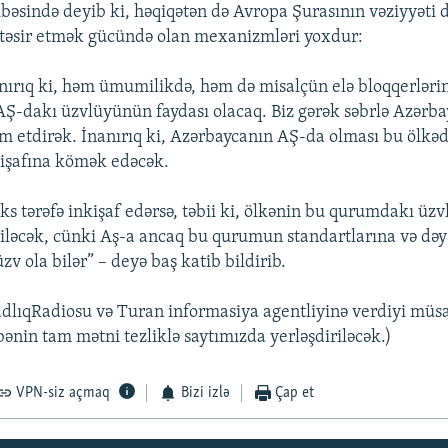
bəsində deyib ki, həqiqətən də Avropa Şurasının vəziyyəti 
 təsir etmək gücündə olan mexanizmləri yoxdur:
ırıq ki, həm ümumilikdə, həm də misalçün elə bloqqerlərin
Ş-dakı üzvlüyünün faydası olacaq. Biz gərək səbrlə Azərb
am etdirək. İnanırıq ki, Azərbaycanın AŞ-da olması bu ölkə
kişafına kömək edəcək.
ks tərəfə inkişaf edərsə, təbii ki, ölkənin bu qurumdakı üzv
riləcək, cünki Aş-a ancaq bu qurumun standartlarına və də
üzv ola bilər” – deyə baş katib bildirib.
dlıqRadiosu və Turan informasiya agentliyinə verdiyi müs
ənin tam mətni tezliklə saytımızda yerləşdiriləcək.)
VPN-siz açmaq
Bizi izlə
Çap et