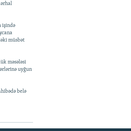
dərhal
 işində
aycana
dəki müsbət
lük məsələsi
yərlərinə uyğun
ahibədə belə