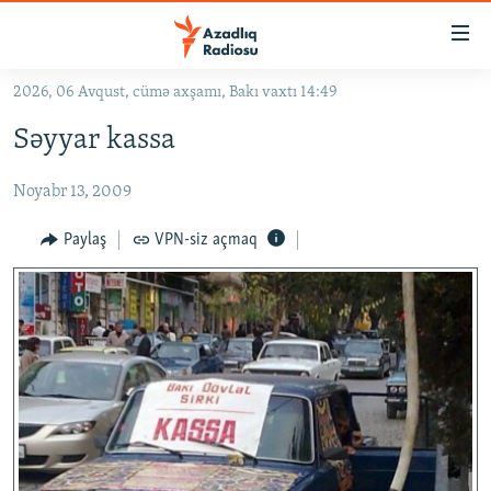
Keçid
linkləri
Əsas
2026, 06 Avqust, cümə axşamı, Bakı vaxtı 14:49
məzmuna
GÜNDƏM
Səyyar kassa
qayıt
#İZAHLA
Əsas
Noyabr 13, 2009
KORRUPSIOMETR
naviqasiyaya
qayıt
#ƏSLINDƏ
Paylaş
VPN-siz açmaq
Axtarışa
FƏRQƏ BAX
keç
QANUNI DOĞRU
ARAŞDIRMA
MULTIMEDIA
RADIO ARXIV
VIDEO
HAQQIMIZDA
FOTOQALEREYA
OXU ZALI