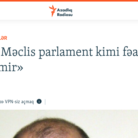
LƏR
 Məclis parlament kimi fəa
rmir»
VPN-siz açmaq