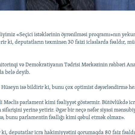
iyimiz «Seçici istəklərinin öyrənilməsi proqramı»nın yeku
ir ki, deputatların təxminən 30 faizi iclaslarda fəaldır, mü
nitorinqi və Demokratiyanın Tədrisi Mərkəzinin rəhbəri A
a belə deyib.
Hüseyn isə bildirir ki, bunu çox optimist dəyərləndirmə he
li Məclis parlament kimi fəaliyyət göstərmir. Bütövlükdə ic
sifarişini yerinə yetirir. Əgər bir neçə nəfər siyasi mənsubi
irsə, bunu parlamentin fəallığı kimi qəbul etmək olmaz».
 ki, deputatlar icra hakimiyyətini qorumaqda 80 faiz fəaldı