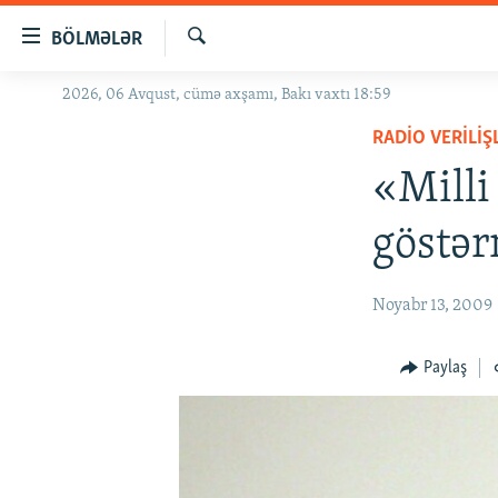
Keçid
BÖLMƏLƏR
linkləri
Axtar
Əsas
2026, 06 Avqust, cümə axşamı, Bakı vaxtı 18:59
GÜNDƏM
məzmuna
RADIO VERILIŞ
#İZAHLA
qayıt
Əsas
«Milli
KORRUPSIOMETR
naviqasiyaya
#ƏSLINDƏ
qayıt
göstə
Axtarışa
FƏRQƏ BAX
keç
QANUNI DOĞRU
Noyabr 13, 2009
ARAŞDIRMA
Paylaş
MULTIMEDIA
RADIO ARXIV
VIDEO
HAQQIMIZDA
FOTOQALEREYA
OXU ZALI