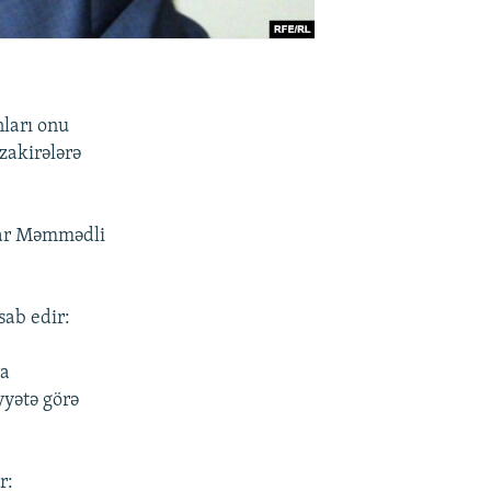
nları onu
zakirələrə
nar Məmmədli
sab edir:
ra
yyətə görə
r: