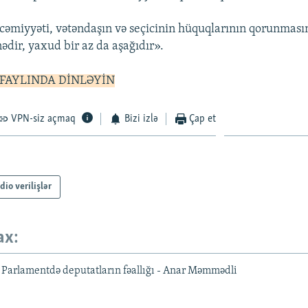
əmiyyəti, vətəndaşın və seçicinin hüquqlarının qorunmas
ədir, yaxud bir az da aşağıdır».
 FAYLINDA DİNLƏYİN
VPN-siz açmaq
Bizi izlə
Çap et
dio verilişlər
ax:
 Parlamentdə deputatların fəallığı - Anar Məmmədli