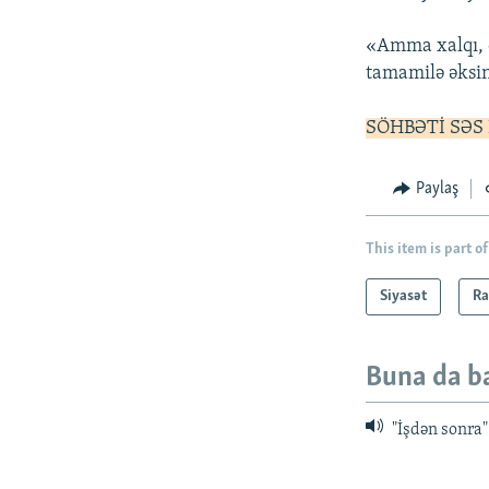
«Amma xalqı, c
tamamilə əksin
SÖHBƏTİ SƏS
Paylaş
This item is part of
Siyasət
Ra
Buna da b
"İşdən sonra"