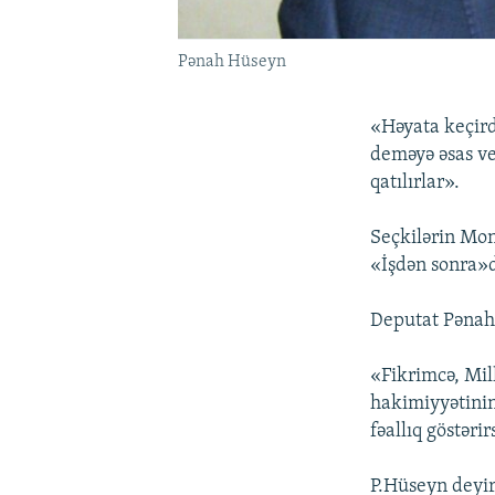
Pənah Hüseyn
«Həyata keçird
deməyə əsas ver
qatılırlar».
Seçkilərin Mo
«İşdən sonra»d
Deputat Pənah 
«Fikrimcə, Mil
hakimiyyətinin 
fəallıq göstər
P.Hüseyn deyir