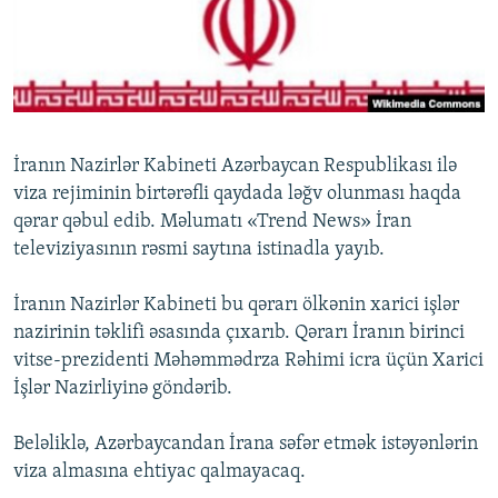
İNFOQRAFIKA
AZƏRBAYCAN ƏDƏBIYYATI KITABXANASI
MISSIYAMIZ
BIZI IZLƏ
KARIKATURA
İSLAM VƏ DEMOKRATIYA
PEŞƏ ETIKASI VƏ JURNALISTIKA STANDARTLARIMIZ
İZ - MƏDƏNIYYƏT PROQRAMI
MATERIALLARIMIZDAN ISTIFADƏ
AZADLIQRADIOSU MOBIL TELEFONUNUZDA
RFE/RL-in bütün saytları
İranın Nazirlər Kabineti Azərbaycan Respublikası ilə
BIZIMLƏ ƏLAQƏ
viza rejiminin birtərəfli qaydada ləğv olunması haqda
qərar qəbul edib. Məlumatı «Trend News» İran
XƏBƏR BÜLLETENLƏRIMIZ
televiziyasının rəsmi saytına istinadla yayıb.
İranın Nazirlər Kabineti bu qərarı ölkənin xarici işlər
nazirinin təklifi əsasında çıxarıb. Qərarı İranın birinci
vitse-prezidenti Məhəmmədrza Rəhimi icra üçün Xarici
İşlər Nazirliyinə göndərib.
Beləliklə, Azərbaycandan İrana səfər etmək istəyənlərin
viza almasına ehtiyac qalmayacaq.