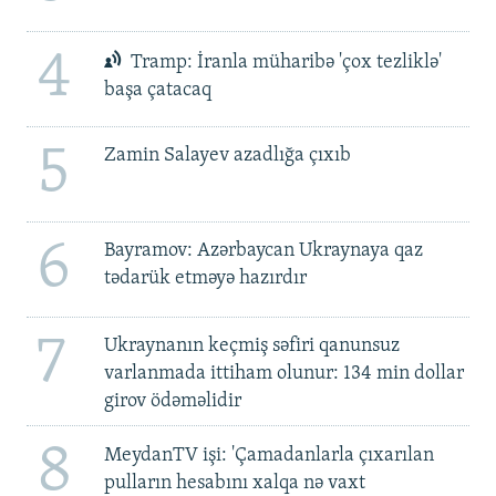
4
Tramp: İranla müharibə 'çox tezliklə'
başa çatacaq
5
Zamin Salayev azadlığa çıxıb
6
Bayramov: Azərbaycan Ukraynaya qaz
tədarük etməyə hazırdır
7
Ukraynanın keçmiş səfiri qanunsuz
varlanmada ittiham olunur: 134 min dollar
girov ödəməlidir
8
MeydanTV işi: 'Çamadanlarla çıxarılan
pulların hesabını xalqa nə vaxt