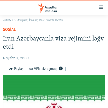
Keçid
linkləri
Əsas
2026, 09 Avqust, bazar, Bakı vaxtı 15:23
məzmuna
GÜNDƏM
SOSIAL
qayıt
#İZAHLA
Əsas
İran Azərbaycanla viza rejimini ləğv
KORRUPSIOMETR
naviqasiyaya
etdi
qayıt
#ƏSLINDƏ
Axtarışa
Noyabr 11, 2009
FƏRQƏ BAX
keç
QANUNI DOĞRU
Paylaş
VPN-siz açmaq
ARAŞDIRMA
MULTIMEDIA
RADIO ARXIV
VIDEO
HAQQIMIZDA
FOTOQALEREYA
OXU ZALI