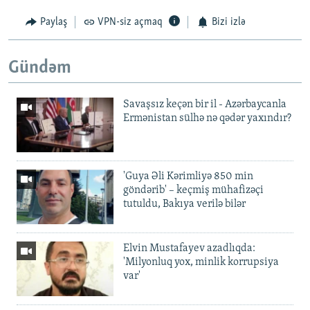
Paylaş
VPN-siz açmaq
Bizi izlə
Gündəm
Savaşsız keçən bir il - Azərbaycanla
Ermənistan sülhə nə qədər yaxındır?
'Guya Əli Kərimliyə 850 min
göndərib' – keçmiş mühafizəçi
tutuldu, Bakıya verilə bilər
Elvin Mustafayev azadlıqda:
'Milyonluq yox, minlik korrupsiya
var'