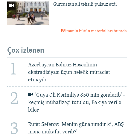
Gürcüstan ali təhsili pulsuz etdi
Bölmənin bütün materialları burada
Çox izlənən
1
Azərbaycan Bəhruz Həsənlinin
ekstradisiyası üçün hələlik müraciət
etməyib
2
'Guya Əli Kərimliyə 850 min göndərib' –
keçmiş mühafizəçi tutuldu, Bakıya verilə
bilər
3
Rüfət Səfərov: 'Mənim günahımdır ki, ABŞ
mənə mükafat verib?'