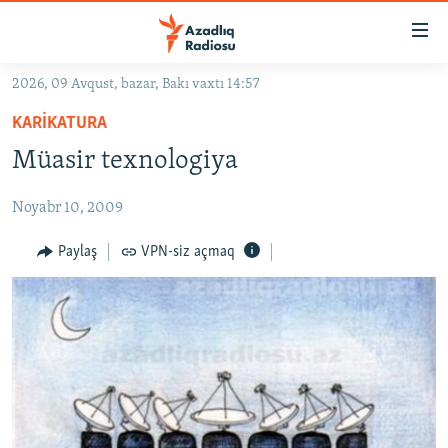
Keçid
linkləri
Əsas
2026, 09 Avqust, bazar, Bakı vaxtı 14:57
məzmuna
GÜNDƏM
KARIKATURA
qayıt
#İZAHLA
Əsas
Müasir texnologiya
KORRUPSIOMETR
naviqasiyaya
qayıt
Noyabr 10, 2009
#ƏSLINDƏ
Axtarışa
FƏRQƏ BAX
Paylaş
VPN-siz açmaq
keç
QANUNI DOĞRU
ARAŞDIRMA
MULTIMEDIA
RADIO ARXIV
VIDEO
HAQQIMIZDA
FOTOQALEREYA
OXU ZALI