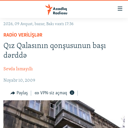
Keçid
linkləri
Əsas
2026, 09 Avqust, bazar, Bakı vaxtı 17:36
məzmuna
GÜNDƏM
RADIO VERILIŞLƏR
qayıt
#İZAHLA
Əsas
Qız Qalasının qonşusunun başı
KORRUPSIOMETR
naviqasiyaya
dərddə
qayıt
#ƏSLINDƏ
Axtarışa
Sevda İsmayıllı
FƏRQƏ BAX
keç
Noyabr 10, 2009
QANUNI DOĞRU
ARAŞDIRMA
Paylaş
VPN-siz açmaq
MULTIMEDIA
RADIO ARXIV
VIDEO
HAQQIMIZDA
FOTOQALEREYA
OXU ZALI