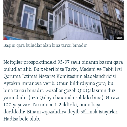
İNFOQRAFIKA
AZƏRBAYCAN ƏDƏBIYYATI KITABXANASI
MISSIYAMIZ
BIZI IZLƏ
KARIKATURA
İSLAM VƏ DEMOKRATIYA
PEŞƏ ETIKASI VƏ JURNALISTIKA STANDARTLARIMIZ
İZ - MƏDƏNIYYƏT PROQRAMI
MATERIALLARIMIZDAN ISTIFADƏ
AZADLIQRADIOSU MOBIL TELEFONUNUZDA
RFE/RL-in bütün saytları
Başını qara buludlar alan bina tarixi binadır
BIZIMLƏ ƏLAQƏ
XƏBƏR BÜLLETENLƏRIMIZ
Neftçilər prospektindəki 95-97 saylı binanın başını qara
buludlar alıb. Bu xəbəri bizə Tarix, Mədəni və Təbii İrsi
Qoruma İctimai Nəzarət Komitəsinin əlaqələndiricisi
Aytəkin İmranova verib. Onun bildirdiyinə görə, bu
bina tarixi binadır. Gözəllər gözəli Qız Qalasının düz
yanındadır (üzü Qalaya baxanda soldakı bina). Ən azı,
100 yaşı var. Təxminən 1-2 ildir ki, onun başı
dərddədir. Binanı «qəzalıdır» deyib sökmək istəyirlər.
Hadisə belə olub.