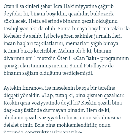
Ötən il sakinləri şəhər İcra Hakimiyyətinə çağırıb
deyiblər ki, binanı boşaldın, qəzalıdır, buldozerlə
söküləcək. Hətta əllərində binanın qəzalı olduğunu
təsdiqləyən akt da olub. Sonra binaya boşaltma tələbi ilə
lövhələr də asılıb. İşi belə görən sakinlər jurnalistləri,
insan haqları təşkilatlarını, memarları yığıb binaya
ictimai baxış keçiriblər. Məlum olub ki, binanın
divarının eni 1 metrdir. Ötən il «Can Bakı» proqramının
qonağı olan tanınmış memar Şamil Fətullayev də
binanın sağlam olduğunu təsdiqləmişdi.
Aytəkin İmranova isə məsələnin başqa bir tərəfinə
diqqəti yönəldir. «Lap, tutaq ki, bina qismən qəzalıdır.
Kəskin qəza vəziyyətində deyil ki? Kəskin qəzalı bina
daşı-daş üstündə durmayan binadır. Həm də ki,
abidənin qəzalı vəziyyətdə olması onun sökülməsinə
dəlalət etmir. Belə bina möhkəmləndirilir, onun
üzərində konstruktiv işlər aparılır».