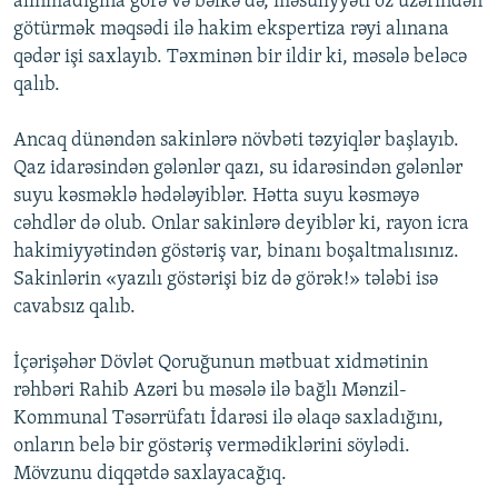
alınmadığına görə və bəlkə də, məsuliyyəti öz üzərindən
götürmək məqsədi ilə hakim ekspertiza rəyi alınana
qədər işi saxlayıb. Təxminən bir ildir ki, məsələ beləcə
qalıb.
Ancaq dünəndən sakinlərə növbəti təzyiqlər başlayıb.
Qaz idarəsindən gələnlər qazı, su idarəsindən gələnlər
suyu kəsməklə hədələyiblər. Hətta suyu kəsməyə
cəhdlər də olub. Onlar sakinlərə deyiblər ki, rayon icra
hakimiyyətindən göstəriş var, binanı boşaltmalısınız.
Sakinlərin «yazılı göstərişi biz də görək!» tələbi isə
cavabsız qalıb.
İçərişəhər Dövlət Qoruğunun mətbuat xidmətinin
rəhbəri Rahib Azəri bu məsələ ilə bağlı Mənzil-
Kommunal Təsərrüfatı İdarəsi ilə əlaqə saxladığını,
onların belə bir göstəriş vermədiklərini söylədi.
Mövzunu diqqətdə saxlayacağıq.