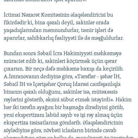
İctimai Nəzarət Komitəsinin əlaqələndiricisi bu
fikirdədir ki, bina qəzalı deyil, sakinlər orada
yaşadıqlarından məmnundurlar, təmir işləri də
aparırlar, sahibkarlıq fəaliyyəti ilə də məşğuldurlar.
Bundan sonra Səbail İcra Hakimiyyəti məhkəməyə
müraciət edib ki, sakinləri köçürmək üçün qərar
çıxarsın. Bir neçə dəfə məhkəmə baxışı da keçirilib.
A.İmranovanın dediyinə görə, «Tərəflər - şəhər İH,
Səbail İH və İçərişəhər Qoruq İdarəsi canfəşanlıqla
binanın qəzalı olduğunu, sakinlər isə, mütəxəssis
rəylərini göstərib, əksini sübut etmək istəyirdi». Hakim
hər iki tərəfin ayağını bir başmağa dirədiyini görüb,
yeni ekspertizanı labüd sayıb və işi rəy almaq üçün
ekspertiza təsisatlarına göndərib. Əlaqələndiricinin
söylədiyinə görə, növbəti iclasların birində cavab