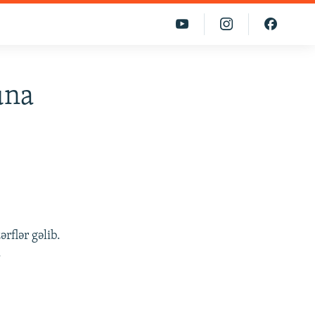
una
rflər gəlib.
.