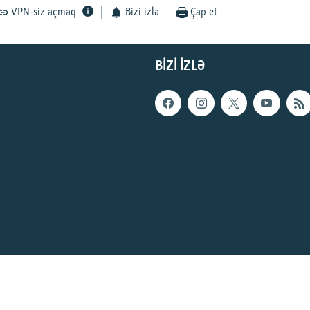
VPN-siz açmaq
Bizi izlə
Çap et
BIZI IZLƏ