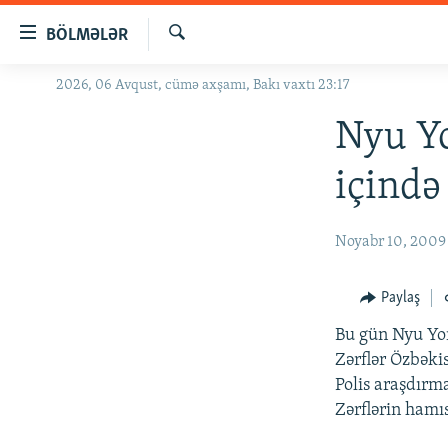
Keçid
BÖLMƏLƏR
linkləri
Axtar
Əsas
2026, 06 Avqust, cümə axşamı, Bakı vaxtı 23:17
GÜNDƏM
məzmuna
#İZAHLA
Nyu Yo
qayıt
Əsas
KORRUPSIOMETR
içində
naviqasiyaya
#ƏSLINDƏ
qayıt
Axtarışa
FƏRQƏ BAX
Noyabr 10, 2009
keç
QANUNI DOĞRU
Paylaş
ARAŞDIRMA
Bu gün Nyu York
MULTIMEDIA
Zərflər Özbəki
RADIO ARXIV
VIDEO
Polis araşdırma
Zərflərin hamı
HAQQIMIZDA
FOTOQALEREYA
OXU ZALI