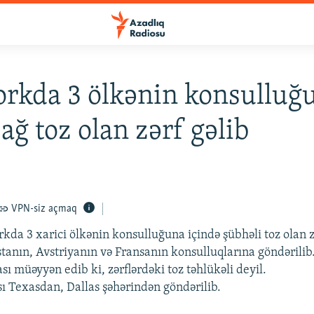
rkda 3 ölkənin konsulluğ
 ağ toz olan zərf gəlib
VPN-siz açmaq
da 3 xarici ölkənin konsulluğuna içində şübhəli toz olan zə
stanın, Avstriyanın və Fransanın konsulluqlarına göndərilib
sı müəyyən edib ki, zərflərdəki toz təhlükəli deyil.
sı Texasdan, Dallas şəhərindən göndərilib.