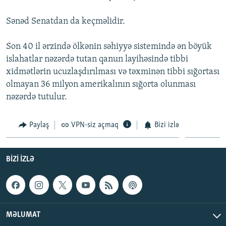
İNFOQRAFIKA
AZƏRBAYCAN ƏDƏBIYYATI KITABXANASI
MISSIYAMIZ
BIZI IZLƏ
Sənəd Senatdan da keçməlidir.
KARIKATURA
İSLAM VƏ DEMOKRATIYA
PEŞƏ ETIKASI VƏ JURNALISTIKA STANDARTLARIMIZ
Son 40 il ərzində ölkənin səhiyyə sistemində ən böyük
İZ - MƏDƏNIYYƏT PROQRAMI
MATERIALLARIMIZDAN ISTIFADƏ
islahatlar nəzərdə tutan qanun layihəsində tibbi
AZADLIQRADIOSU MOBIL TELEFONUNUZDA
RFE/RL-in bütün saytları
xidmətlərin ucuzlaşdırılması və təxminən tibbi sığortası
BIZIMLƏ ƏLAQƏ
olmayan 36 milyon amerikalının sığorta olunması
nəzərdə tutulur.
XƏBƏR BÜLLETENLƏRIMIZ
Paylaş
VPN-siz açmaq
Bizi izlə
BIZI IZLƏ
MƏLUMAT