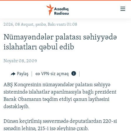
Keçid
linkləri
Əsas
2026, 08 Avqust, şənbə, Bakı vaxtı 01:08
məzmuna
GÜNDƏM
Nümayəndələr palatası səhiyyədə
qayıt
#İZAHLA
Əsas
islahatları qəbul edib
KORRUPSIOMETR
naviqasiyaya
qayıt
Noyabr 08, 2009
#ƏSLINDƏ
Axtarışa
FƏRQƏ BAX
Paylaş
VPN-siz açmaq
keç
QANUNI DOĞRU
ABŞ Konqresinin nümayəndələr palatası səhiyyə
sistemində islahatlar aparılmasıyla bağlı prezident
ARAŞDIRMA
Barak Obamanın təqdim etdiyi qanun layihəsini
MULTIMEDIA
dəstəkləyib.
RADIO ARXIV
VIDEO
Dünən keçirilmiş səsvermədə deputatlardan 220-si
HAQQIMIZDA
FOTOQALEREYA
OXU ZALI
sənədin lehinə, 215-i isə əleyhinə çıxıb.