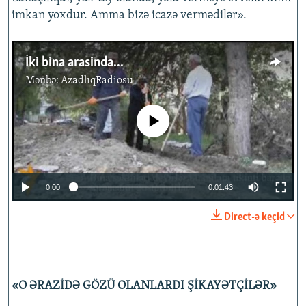
imkan yoxdur. Amma bizə icazə vermədilər».
İki bina arasinda...
Mənbə:
AzadlıqRadiosu
No media source currently available
0:00
0:01:43
Direct-ə keçid
«O ƏRAZİDƏ GÖZÜ OLANLARDI ŞİKAYƏTÇİLƏR»