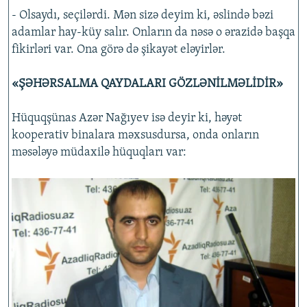
- Olsaydı, seçilərdi. Mən sizə deyim ki, əslində bəzi
adamlar hay-küy salır. Onların da nəsə o ərazidə başqa
fikirləri var. Ona görə də şikayət eləyirlər.
«ŞƏHƏRSALMA QAYDALARI GÖZLƏNİLMƏLİDİR»
Hüquqşünas Azər Nağıyev isə deyir ki, həyət
kooperativ binalara məxsusdursa, onda onların
məsələyə müdaxilə hüquqları var: