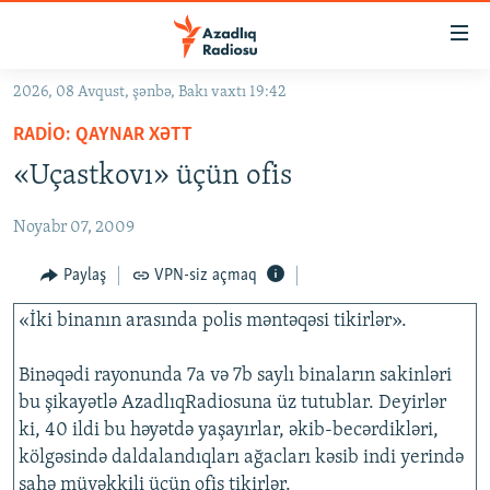
Keçid
linkləri
Əsas
2026, 08 Avqust, şənbə, Bakı vaxtı 19:42
məzmuna
GÜNDƏM
RADIO: QAYNAR XƏTT
qayıt
#İZAHLA
Əsas
«Uçastkovı» üçün ofis
KORRUPSIOMETR
naviqasiyaya
qayıt
Noyabr 07, 2009
#ƏSLINDƏ
Axtarışa
FƏRQƏ BAX
Paylaş
VPN-siz açmaq
keç
QANUNI DOĞRU
«İki binanın arasında polis məntəqəsi tikirlər».
ARAŞDIRMA
Binəqədi rayonunda 7a və 7b saylı binaların sakinləri
MULTIMEDIA
bu şikayətlə AzadlıqRadiosuna üz tutublar. Deyirlər
ki, 40 ildi bu həyətdə yaşayırlar, əkib-becərdikləri,
RADIO ARXIV
VIDEO
kölgəsində daldalandıqları ağacları kəsib indi yerində
HAQQIMIZDA
FOTOQALEREYA
OXU ZALI
sahə müvəkkili üçün ofis tikirlər.