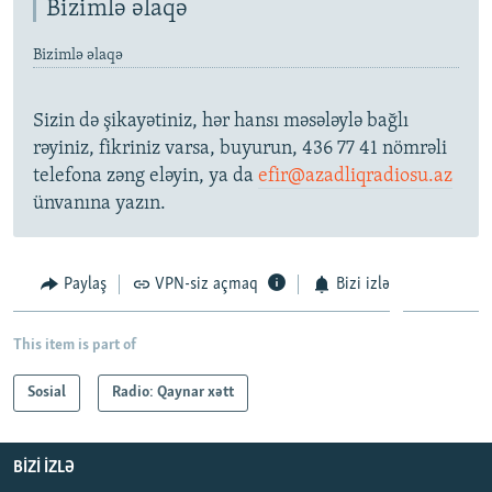
Bizimlə əlaqə
Bizimlə əlaqə
Sizin də şikayətiniz, hər hansı məsələylə bağlı
rəyiniz, fikriniz varsa, buyurun, 436 77 41 nömrəli
telefona zəng eləyin, ya da
efir@azadliqradiosu.az
ünvanına yazın.
Paylaş
VPN-siz açmaq
Bizi izlə
This item is part of
Sosial
Radio: Qaynar xətt
BIZI IZLƏ