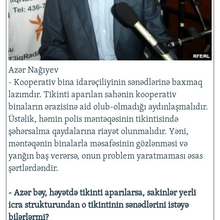
Azər Nağıyev
- Kooperativ bina idarəçiliyinin sənədlərinə baxmaq
lazımdır. Tikinti aparılan sahənin kooperativ
binaların ərazisinə aid olub-olmadığı aydınlaşmalıdır.
Üstəlik, həmin polis məntəqəsinin tikintisində
şəhərsalma qaydalarına riayət olunmalıdır. Yəni,
məntəqənin binalarla məsafəsinin gözlənməsi və
yanğın baş verərsə, onun problem yaratmaması əsas
şərtlərdəndir.
- Azər bəy, həyətdə tikinti aparılarsa, sakinlər yerli
icra strukturundan o tikintinin sənədlərini istəyə
bilərlərmi?