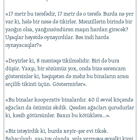
İNFOQRAFIKA
AZƏRBAYCAN ƏDƏBIYYATI KITABXANASI
MISSIYAMIZ
BIZI IZLƏ
«17 metr bu tərəfədir, 17 metr də o tərəfə. Burda nə yer
KARIKATURA
İSLAM VƏ DEMOKRATIYA
PEŞƏ ETIKASI VƏ JURNALISTIKA STANDARTLARIMIZ
var ki, hələ bir nəsə də tikirlər. Mənzillərin birində bir
İZ - MƏDƏNIYYƏT PROQRAMI
MATERIALLARIMIZDAN ISTIFADƏ
yanğın olsa, yanğınsöndürən maşın hardan girəcək?
Uşaqlar həyətdə oynayırdılar. Bəs indi harda
AZADLIQRADIOSU MOBIL TELEFONUNUZDA
RFE/RL-in bütün saytları
oynayacaqlar?»
BIZIMLƏ ƏLAQƏ
«Deyirlər ki, 8 məntəqə tikilməlidir. Biri də bura
XƏBƏR BÜLLETENLƏRIMIZ
düşür. Yaxşı, bir sözümüz yox, onda bizə sərəncam
göstərsinlər ki, həqiqətən də məhz bu binaların arası
seçilib tikinti üçün. Göstərmirlər».
«Bu binalar kooperativ binalardır. 40 il əvvəl köçəndə
ağacları da özümüz əkdik. Qəsdən ağacları qurudurlar
ki, kəsib götürsünlər. Baxın bu kötüklərə…».
«Biz istəyirdik ki, burda xeyir-şər evi tikək.
Bahaçılıqdı, yas-toy olanda, yola verməyə əvvəlki kimi