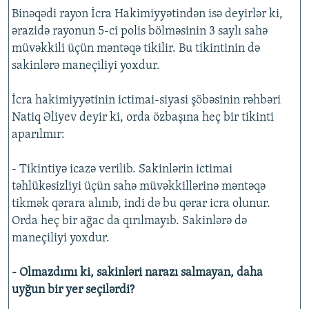
Binəqədi rayon İcra Hakimiyyətindən isə deyirlər ki,
ərazidə rayonun 5-ci polis bölməsinin 3 saylı sahə
müvəkkili üçün məntəqə tikilir. Bu tikintinin də
sakinlərə maneçiliyi yoxdur.
İcra hakimiyyətinin ictimai-siyasi şöbəsinin rəhbəri
Natiq Əliyev deyir ki, orda özbaşına heç bir tikinti
aparılmır:
- Tikintiyə icazə verilib. Sakinlərin ictimai
təhlükəsizliyi üçün sahə müvəkkillərinə məntəqə
tikmək qərara alınıb, indi də bu qərar icra olunur.
Orda heç bir ağac da qırılmayıb. Sakinlərə də
maneçiliyi yoxdur.
- Olmazdımı ki, sakinləri narazı salmayan, daha
uyğun bir yer seçilərdi?