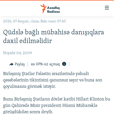
Keçid
linkləri
Əsas
2026, 07 Avqust, cümə, Bakı vaxtı 07:43
məzmuna
GÜNDƏM
Qüdslə bağlı mübahisə danışıqlara
qayıt
#İZAHLA
Əsas
daxil edilməlidir
KORRUPSIOMETR
naviqasiyaya
qayıt
Noyabr 04, 2009
#ƏSLINDƏ
Axtarışa
FƏRQƏ BAX
Paylaş
VPN-siz açmaq
keç
QANUNI DOĞRU
Birləşmiş Ştatlar Fələstin ərazilərində yəhudi
qəsəbələrinin tikintisini qanunsuz sayır və buna son
ARAŞDIRMA
qoyulmasını görmək istəyir.
MULTIMEDIA
Bunu Birləşmiş Ştatların dövlət katibi Hillari Klinton bu
RADIO ARXIV
VIDEO
gün Qahirədə Misir prezidenti Hüsnü Mübarəklə
HAQQIMIZDA
FOTOQALEREYA
OXU ZALI
görüşdükdən sonra deyib.