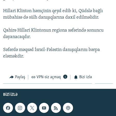
İNFOQRAFIKA
AZƏRBAYCAN ƏDƏBIYYATI KITABXANASI
MISSIYAMIZ
BIZI IZLƏ
Hillari Klinton həmçinin qeyd edib ki, Qüdslə bağlı
KARIKATURA
İSLAM VƏ DEMOKRATIYA
PEŞƏ ETIKASI VƏ JURNALISTIKA STANDARTLARIMIZ
mübahisə də sülh danışıqlarına daxil edilməlidir.
İZ - MƏDƏNIYYƏT PROQRAMI
MATERIALLARIMIZDAN ISTIFADƏ
Qahirə Hillari Klintonun regiona səfərində sonuncu
AZADLIQRADIOSU MOBIL TELEFONUNUZDA
RFE/RL-in bütün saytları
dayanacaqdır.
BIZIMLƏ ƏLAQƏ
Səfərdə məqsəd İsrail-Fələstin danışıqlarını bərpa
XƏBƏR BÜLLETENLƏRIMIZ
eləməkdir.
Paylaş
VPN-siz açmaq
Bizi izlə
BIZI IZLƏ