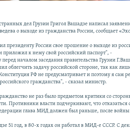
транных дел Грузии Григол Вашадзе написал заявлен
едева о выходе из гражданства России, сообщает «Эх
вил президенту России свое прошение о выходе из росс
и приложил к нему свой российский паспорт", -
у перед началом заседания правительства Грузии Г.Ва
шил облегчить задачу российской стороне, так как ли
Конституция РФ не предусматривает и поэтому я сам 
 российского гражданства", - сказал министр.
гражданство не раз было предметом критики со сторон
ти. Противники власти подчеркивают, что отказаться 
едерации глава МИД должен был раньше, после войны 
зе 51 год, в 80-х годах он работал в МИД-е СССР. С де