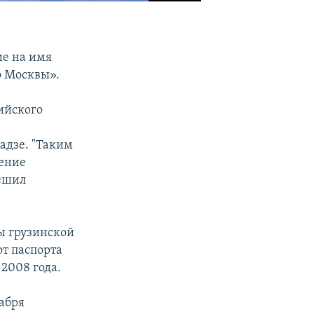
ие на имя
о Москвы».
ийского
шадзе. "Таким
шение
решил
ы грузинской
от паспорта
2008 года.
кабря