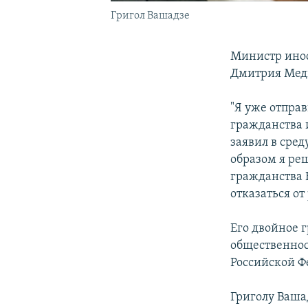
Григол Вашадзе
Министр инос
Дмитрия Медв
"Я уже отпра
гражданства 
заявил в сред
образом я ре
гражданства 
отказаться от
Его двойное 
общественнос
Российской Ф
Григолу Вашад