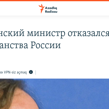
нский министр отказался
анства России
9
VPN-siz açmaq