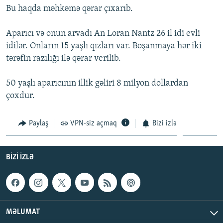
Bu haqda məhkəmə qərar çıxarıb.
İNFOQRAFIKA
AZƏRBAYCAN ƏDƏBIYYATI KITABXANASI
MISSIYAMIZ
BIZI IZLƏ
KARIKATURA
İSLAM VƏ DEMOKRATIYA
PEŞƏ ETIKASI VƏ JURNALISTIKA STANDARTLARIMIZ
Aparıcı və onun arvadı An Loran Nantz 26 il idi evli
idilər. Onların 15 yaşlı qızları var. Boşanmaya hər iki
İZ - MƏDƏNIYYƏT PROQRAMI
MATERIALLARIMIZDAN ISTIFADƏ
tərəfin razılığı ilə qərar verilib.
AZADLIQRADIOSU MOBIL TELEFONUNUZDA
RFE/RL-in bütün saytları
BIZIMLƏ ƏLAQƏ
50 yaşlı aparıcının illik gəliri 8 milyon dollardan
çoxdur.
XƏBƏR BÜLLETENLƏRIMIZ
Paylaş
VPN-siz açmaq
Bizi izlə
BIZI IZLƏ
MƏLUMAT