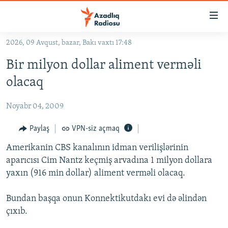
Keçid
linkləri
Əsas
2026, 09 Avqust, bazar, Bakı vaxtı 17:48
məzmuna
GÜNDƏM
Bir milyon dollar aliment verməli
qayıt
#İZAHLA
Əsas
olacaq
KORRUPSIOMETR
naviqasiyaya
qayıt
Noyabr 04, 2009
#ƏSLINDƏ
Axtarışa
FƏRQƏ BAX
Paylaş
VPN-siz açmaq
keç
QANUNI DOĞRU
Amerikanin CBS kanalının idman verilişlərinin
aparıcısı Cim Nantz keçmiş arvadına 1 milyon dollara
ARAŞDIRMA
yaxın (916 min dollar) aliment verməli olacaq.
MULTIMEDIA
Bundan başqa onun Konnektikutdakı evi də əlindən
RADIO ARXIV
VIDEO
çıxıb.
HAQQIMIZDA
FOTOQALEREYA
OXU ZALI