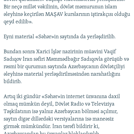
Bir neçə millət vəkilinin, dövlət məmurunun islam
əleyhinə keçirilən MAŞAV kurslarının iştirakçısı olduğu
qeyd edilib».
Eyni material «Səhər»in saytında da yerləşdirilib.
Bundan sonra Xarici İşlər nazirinin müavini Vaqif
Sadıqov İran səfiri Məmmədbağır Sadıqovla görüşüb və
rəsmi bir qurumun saytında Azərbaycanın dövlətçiliyi
əleyhinə material yerləşdirilməsindən narahatlığını
bildirib.
Artıq iki gündür «Səhər»in internet ünvanına daxil
olmaq mümkün deyil, Dövlət Radio və Televiziya
Təşkilatının isə yalnız Azərbaycan bölməsi açılmır,
saytın digər dillərdəki versiyalarına isə maneəsiz
girmək mümkündür. İran tərəfi bildirir ki,