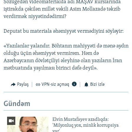
Sözügedən videomaterialda adı MAŞAV kurslarında
iştirakda çəkilən millət vəkili Asim Mollazadə təkzib
verdirmək niyyətindədirmi?
Deputat bu materiala əhəmiyyət vermədiyini söyləyir:
«Yazılanlar yalandır. Böhtanın mahiyyəti də mənə aydın
olduğu üçün əhəmiyyət vermirəm. Həm də
Azərbaycanın dövlətçiliyi əleyhinə olan yazıların İran
mətbuatında yayılması birinci dəfə deyil».
Paylaş
VPN-siz açmaq
Bizi izlə
Gündəm
Elvin Mustafayev azadlıqda:
'Milyonluq yox, minlik korrupsiya
var'