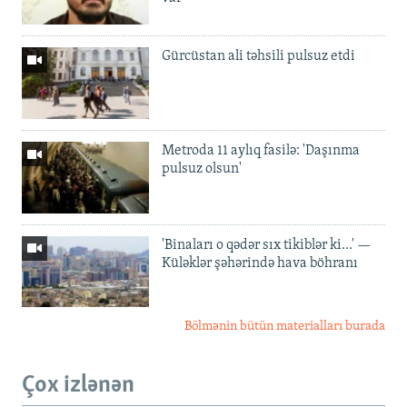
Gürcüstan ali təhsili pulsuz etdi
Metroda 11 aylıq fasilə: 'Daşınma
pulsuz olsun'
'Binaları o qədər sıx tikiblər ki...' —
Küləklər şəhərində hava böhranı
Bölmənin bütün materialları burada
Çox izlənən