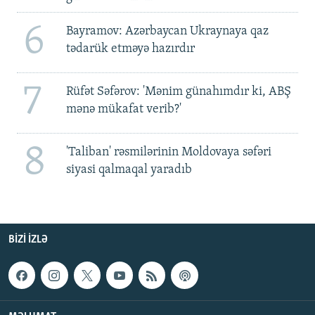
6
Bayramov: Azərbaycan Ukraynaya qaz
tədarük etməyə hazırdır
7
Rüfət Səfərov: 'Mənim günahımdır ki, ABŞ
mənə mükafat verib?'
8
'Taliban' rəsmilərinin Moldovaya səfəri
siyasi qalmaqal yaradıb
BIZI IZLƏ