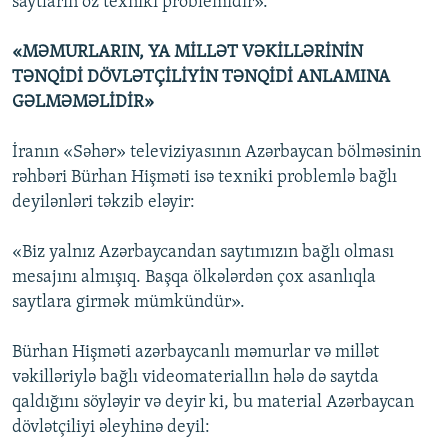
saytların öz texniki problemidir».
«MƏMURLARIN, YA MİLLƏT VƏKİLLƏRİNİN
TƏNQİDİ DÖVLƏTÇİLİYİN TƏNQİDİ ANLAMINA
GƏLMƏMƏLİDİR»
İranın «Səhər» televiziyasının Azərbaycan bölməsinin
rəhbəri Bürhan Hişməti isə texniki problemlə bağlı
deyilənləri təkzib eləyir:
«Biz yalnız Azərbaycandan saytımızın bağlı olması
mesajını almışıq. Başqa ölkələrdən çox asanlıqla
saytlara girmək mümkündür».
Bürhan Hişməti azərbaycanlı məmurlar və millət
vəkilləriylə bağlı videomateriallın hələ də saytda
qaldığını söyləyir və deyir ki, bu material Azərbaycan
dövlətçiliyi əleyhinə deyil: