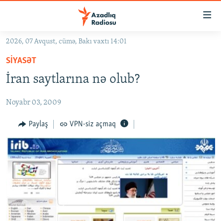
Keçid
linkləri
Əsas
2026, 07 Avqust, cümə, Bakı vaxtı 14:01
məzmuna
GÜNDƏM
SIYASƏT
qayıt
#İZAHLA
Əsas
İran saytlarına nə olub?
KORRUPSIOMETR
naviqasiyaya
qayıt
Noyabr 03, 2009
#ƏSLINDƏ
Axtarışa
FƏRQƏ BAX
Paylaş
VPN-siz açmaq
keç
QANUNI DOĞRU
ARAŞDIRMA
MULTIMEDIA
RADIO ARXIV
VIDEO
HAQQIMIZDA
FOTOQALEREYA
OXU ZALI