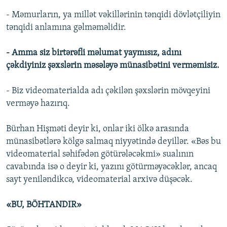
- Məmurların, ya millət vəkillərinin tənqidi dövlətçiliyin
tənqidi anlamına gəlməməlidir.
- Amma siz birtərəfli məlumat yaymısız, adını
çəkdiyiniz şəxslərin məsələyə münasibətini verməmisiz.
- Biz videomaterialda adı çəkilən şəxslərin mövqeyini
verməyə hazırıq.
Bürhan Hişməti deyir ki, onlar iki ölkə arasında
münasibətlərə kölgə salmaq niyyətində deyillər. «Bəs bu
videomaterial səhifədən götürələcəkmi» sualının
cavabında isə o deyir ki, yazını götürməyəcəklər, ancaq
sayt yeniləndikcə, videomaterial arxivə düşəcək.
«BU, BÖHTANDIR»