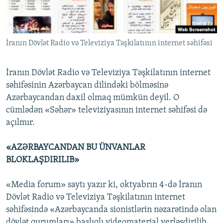
İNFOQRAFIKA
AZƏRBAYCAN ƏDƏBIYYATI KITABXANASI
MISSIYAMIZ
BIZI IZLƏ
KARIKATURA
İSLAM VƏ DEMOKRATIYA
PEŞƏ ETIKASI VƏ JURNALISTIKA STANDARTLARIMIZ
İranın Dövlət Radio və Televiziya Təşkilatının internet səhifəsi
İZ - MƏDƏNIYYƏT PROQRAMI
MATERIALLARIMIZDAN ISTIFADƏ
AZADLIQRADIOSU MOBIL TELEFONUNUZDA
RFE/RL-in bütün saytları
İranın Dövlət Radio və Televiziya Təşkilatının internet
BIZIMLƏ ƏLAQƏ
səhifəsinin Azərbaycan dilindəki bölməsinə
Azərbaycandan daxil olmaq mümkün deyil. O
XƏBƏR BÜLLETENLƏRIMIZ
cümlədən «Səhər» televiziyasının internet səhifəsi də
açılmır.
«AZƏRBAYCANDAN BU ÜNVANLAR
BLOKLAŞDIRILIB»
«Media forum» saytı yazır ki, oktyabrın 4-də İranın
Dövlət Radio və Televiziya Təşkilatının internet
səhifəsində «Azərbaycanda sionistlərin nəzarətində olan
dövlət qurumları» başlıqlı videomaterial yerləşdirilib.