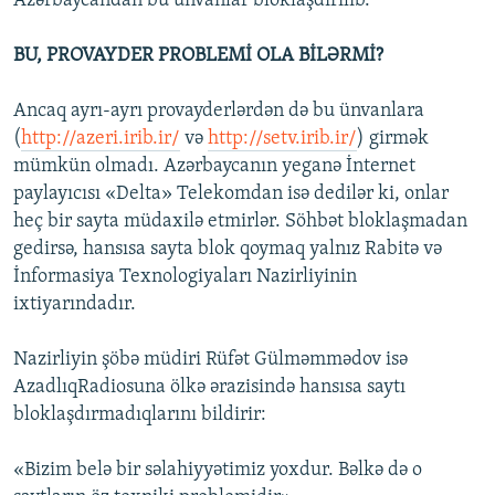
Azərbaycandan bu ünvanlar bloklaşdırılıb.
BU, PROVAYDER PROBLEMİ OLA BİLƏRMİ?
Ancaq ayrı-ayrı provayderlərdən də bu ünvanlara
(
http://azeri.irib.ir/
və
http://setv.irib.ir/
) girmək
mümkün olmadı. Azərbaycanın yeganə İnternet
paylayıcısı «Delta» Telekomdan isə dedilər ki, onlar
heç bir sayta müdaxilə etmirlər. Söhbət bloklaşmadan
gedirsə, hansısa sayta blok qoymaq yalnız Rabitə və
İnformasiya Texnologiyaları Nazirliyinin
ixtiyarındadır.
Nazirliyin şöbə müdiri Rüfət Gülməmmədov isə
AzadlıqRadiosuna ölkə ərazisində hansısa saytı
bloklaşdırmadıqlarını bildirir:
«Bizim belə bir səlahiyyətimiz yoxdur. Bəlkə də o