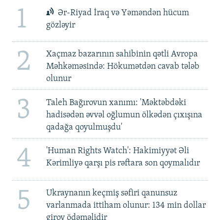
1
Ər-Riyad İraq və Yəməndən hücum
gözləyir
2
Xaçmaz bazarının sahibinin qətli Avropa
Məhkəməsində: Hökumətdən cavab tələb
olunur
3
Taleh Bağırovun xanımı: 'Məktəbdəki
hadisədən əvvəl oğlumun ölkədən çıxışına
qadağa qoyulmuşdu'
4
'Human Rights Watch': Hakimiyyət Əli
Kərimliyə qarşı pis rəftara son qoymalıdır
5
Ukraynanın keçmiş səfiri qanunsuz
varlanmada ittiham olunur: 134 min dollar
girov ödəməlidir