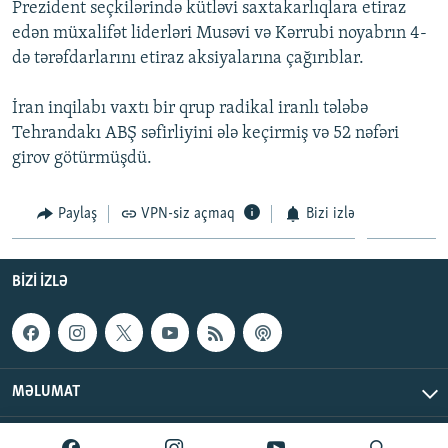
Prezident seçkilərində kütləvi saxtakarlıqlara etiraz
İNFOQRAFIKA
AZƏRBAYCAN ƏDƏBIYYATI KITABXANASI
MISSIYAMIZ
edən müxalifət liderləri Musəvi və Kərrubi noyabrın 4-
BIZI IZLƏ
KARIKATURA
İSLAM VƏ DEMOKRATIYA
PEŞƏ ETIKASI VƏ JURNALISTIKA STANDARTLARIMIZ
də tərəfdarlarını etiraz aksiyalarına çağırıblar.
İZ - MƏDƏNIYYƏT PROQRAMI
MATERIALLARIMIZDAN ISTIFADƏ
İran inqilabı vaxtı bir qrup radikal iranlı tələbə
AZADLIQRADIOSU MOBIL TELEFONUNUZDA
RFE/RL-in bütün saytları
Tehrandakı ABŞ səfirliyini ələ keçirmiş və 52 nəfəri
girov götürmüşdü.
BIZIMLƏ ƏLAQƏ
XƏBƏR BÜLLETENLƏRIMIZ
Paylaş
VPN-siz açmaq
Bizi izlə
BIZI IZLƏ
MƏLUMAT
AzadlıqRadiosu © 2026 Inc. | Bütün hüquqlar qorunur