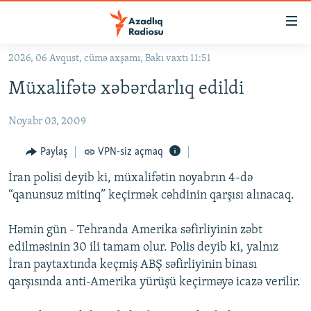
Keçid
linkləri
Əsas
2026, 06 Avqust, cümə axşamı, Bakı vaxtı 11:51
məzmuna
GÜNDƏM
Müxalifətə xəbərdarlıq edildi
qayıt
#İZAHLA
Əsas
Noyabr 03, 2009
KORRUPSIOMETR
naviqasiyaya
qayıt
#ƏSLINDƏ
Paylaş
VPN-siz açmaq
Axtarışa
FƏRQƏ BAX
keç
İran polisi deyib ki, müxalifətin noyabrın 4-də
“qanunsuz mitinq” keçirmək cəhdinin qarşısı alınacaq.
QANUNI DOĞRU
ARAŞDIRMA
Həmin gün - Tehranda Amerika səfirliyinin zəbt
edilməsinin 30 ili tamam olur. Polis deyib ki, yalnız
MULTIMEDIA
İran paytaxtında keçmiş ABŞ səfirliyinin binası
RADIO ARXIV
VIDEO
qarşısında anti-Amerika yürüşü keçirməyə icazə verilir.
HAQQIMIZDA
FOTOQALEREYA
OXU ZALI