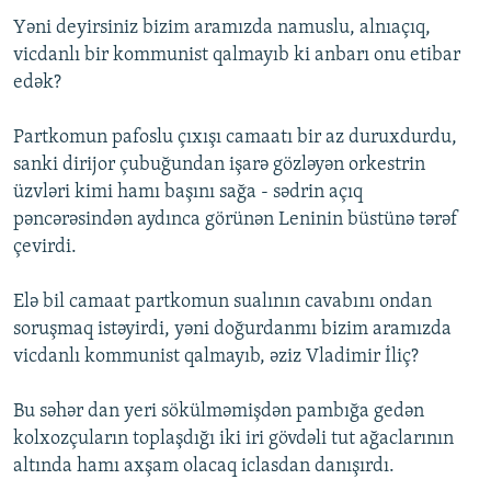
Yəni deyirsiniz bizim aramızda namuslu, alnıaçıq,
vicdanlı bir kommunist qalmayıb ki anbarı onu etibar
edək?
Partkomun pafoslu çıxışı camaatı bir az duruxdurdu,
sanki dirijor çubuğundan işarə gözləyən orkestrin
üzvləri kimi hamı başını sağa - sədrin açıq
pəncərəsindən aydınca görünən Leninin büstünə tərəf
çevirdi.
Elə bil camaat partkomun sualının cavabını ondan
soruşmaq istəyirdi, yəni doğurdanmı bizim aramızda
vicdanlı kommunist qalmayıb, əziz Vladimir İliç?
Bu səhər dan yeri sökülməmişdən pambığa gedən
kolxozçuların toplaşdığı iki iri gövdəli tut ağaclarının
altında hamı axşam olacaq iclasdan danışırdı.