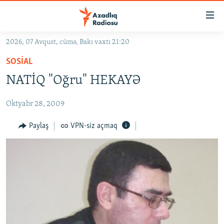
Keçid
linkləri
Əsas
2026, 07 Avqust, cümə, Bakı vaxtı 21:20
məzmuna
GÜNDƏM
SOSIAL
qayıt
#İZAHLA
Əsas
NATİQ "Oğru" HEKAYƏ
KORRUPSIOMETR
naviqasiyaya
qayıt
Oktyabr 28, 2009
#ƏSLINDƏ
Axtarışa
FƏRQƏ BAX
Paylaş
VPN-siz açmaq
keç
QANUNI DOĞRU
ARAŞDIRMA
MULTIMEDIA
RADIO ARXIV
VIDEO
HAQQIMIZDA
FOTOQALEREYA
OXU ZALI