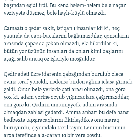
başından eşidilirdi. Bu kənd hələm-hələm belə naçar
vəziyyətə düşməz, belə haylı-küylü olmazdı.
Camaatı o qədər sakit, istiqanlı insanlar idi ki, heç
yatanda da qapı-bacalarını bağlamazdılar, qonşuların
arasında çəpər də çəkən olmazdı, elə bilərdilər ki,
bütün yer üzünün insanları da onları kimi başlarını
aşağı salıb ancaq öz işləriylə məşğuldur.
Qədir adəti üzrə idarənin qabağından burulub eləcə
evinə tərəf yönəldi, nədənsə birdən ağlına iclasa girmək
gəldi. Onun belə yerlərlə qəti arası olmazdı, ona görə
yox ki, adam yerinə qoyub yığıncaqlara çağırmazdılar,
ona görə ki, Qədirin ümumiyyətlə adam arasında
olmaqdan zəhləsi gedərdi. Amma anbarı bu dəfə hansı
bədbəxtə tapşıracaqlarını fikirləşdikcə onu maraq
bürüyürdü, çiynindəki taxıl tayını Leninin büstünün
arxa tərəfində ala-qaranlıq bir yerə qoydu.