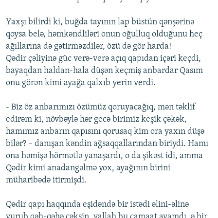
Yaxşı bilirdi ki, buğda tayının lap büstün qənşərinə
qoysa belə, həmkəndliləri onun oğulluq olduğunu heç
ağıllarına də gətirməzdilər, özü də gör harda!
Qədir çəliyinə güc verə-verə açıq qapıdan içəri keçdi,
bayaqdan haldan-hala düşən keçmiş anbardar Qasım
onu görən kimi ayağa qalxıb yerin verdi.
- Biz öz anbarımızı özümüz qoruyacağıq, mən təklif
edirəm ki, növbəylə hər gecə birimiz keşik çəkək,
hamımız anbarın qapısını qorusaq kim ora yaxın düşə
bilər? – danışan kəndin ağsaqqallarından biriydi. Hamı
ona həmişə hörmətlə yanaşardı, o da şikəst idi, amma
Qədir kimi anadangəlmə yox, ayağının birini
müharibədə itirmişdi.
Qədir qapı haqqında eşidəndə bir istədi əlini-əlinə
vurub qəh-qəhə çəksin, vallah bu camaat avamdı, ə bir