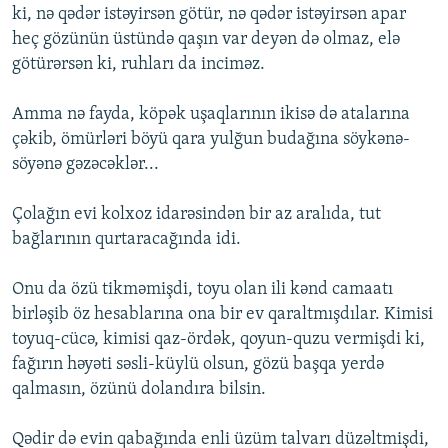
ki, nə qədər istəyirsən götür, nə qədər istəyirsən apar
heç gözünün üstündə qaşın var deyən də olmaz, elə
götürərsən ki, ruhları da inciməz.
Amma nə fayda, köpək uşaqlarının ikisə də atalarına
çəkib, ömürləri böyü qara yulğun budağına söykənə-
söyənə gəzəcəklər...
Çolağın evi kolxoz idarəsindən bir az aralıda, tut
bağlarının qurtaracağında idi.
Onu da özü tikməmişdi, toyu olan ili kənd camaatı
birləşib öz hesablarına ona bir ev qaraltmışdılar. Kimisi
toyuq-cücə, kimisi qaz-ördək, qoyun-quzu vermişdi ki,
fağırın həyəti səsli-küylü olsun, gözü başqa yerdə
qalmasın, özünü dolandıra bilsin.
Qədir də evin qabağında enli üzüm talvarı düzəltmişdi,