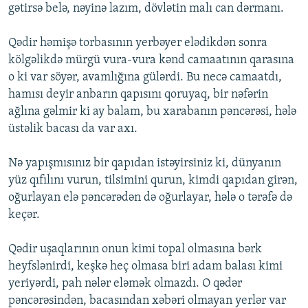
gətirsə belə, nəyinə lazım, dövlətin malı can dərmanı.
Qədir həmişə torbasının yerbəyer elədikdən sonra
kölgəlikdə mürgü vura-vura kənd camaatının qarasına
o ki var söyər, avamlığına gülərdi. Bu necə camaatdı,
hamısı deyir anbarın qapısını qoruyaq, bir nəfərin
ağlına gəlmir ki ay balam, bu xarabanın pəncərəsi, hələ
üstəlik bacası da var axı.
Nə yapışmısınız bir qapıdan istəyirsiniz ki, dünyanın
yüz qıfılını vurun, tilsimini qurun, kimdi qapıdan girən,
oğurlayan elə pəncərədən də oğurlayar, hələ o tərəfə də
keçər.
Qədir uşaqlarının onun kimi topal olmasına bərk
heyfslənirdi, keşkə heç olmasa biri adam balası kimi
yeriyərdi, pah nələr eləmək olmazdı. O qədər
pəncərəsindən, bacasından xəbəri olmayan yerlər var