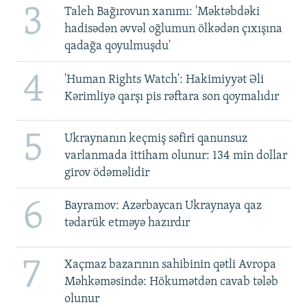
3
Taleh Bağırovun xanımı: 'Məktəbdəki
hadisədən əvvəl oğlumun ölkədən çıxışına
qadağa qoyulmuşdu'
4
'Human Rights Watch': Hakimiyyət Əli
Kərimliyə qarşı pis rəftara son qoymalıdır
5
Ukraynanın keçmiş səfiri qanunsuz
varlanmada ittiham olunur: 134 min dollar
girov ödəməlidir
6
Bayramov: Azərbaycan Ukraynaya qaz
tədarük etməyə hazırdır
7
Xaçmaz bazarının sahibinin qətli Avropa
Məhkəməsində: Hökumətdən cavab tələb
olunur