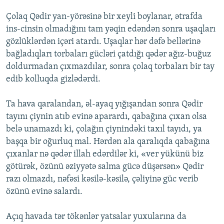
Çolaq Qədir yan-yörəsinə bir xeyli boylanar, ətrafda
ins-cinsin olmadığını tam yəqin edəndən sonra uşaqları
gözlüklərdən içəri atardı. Uşaqlar hər dəfə bellərinə
bağladıqları torbaları gücləri çatdığı qədər ağız-buğuz
doldurmadan çıxmazdılar, sonra çolaq torbaları bir tay
edib kolluqda gizlədərdi.
Ta hava qaralandan, əl-ayaq yığışandan sonra Qədir
tayını çiynin atıb evinə aparardı, qabağına çıxan olsa
belə unamazdı ki, çolağın çiynindəki taxıl tayıdı, ya
başqa bir oğurluq mal. Hərdən ala qaralıqda qabağına
çıxanlar nə qədər illah edərdilər ki, «ver yükünü biz
götürək, özünü əziyyətə salma gücə düşərsən» Qədir
razı olmazdı, nəfəsi kəsilə-kəsilə, çəliyinə güc verib
özünü evinə salardı.
Açıq havada tər tökənlər yatsalar yuxularına da