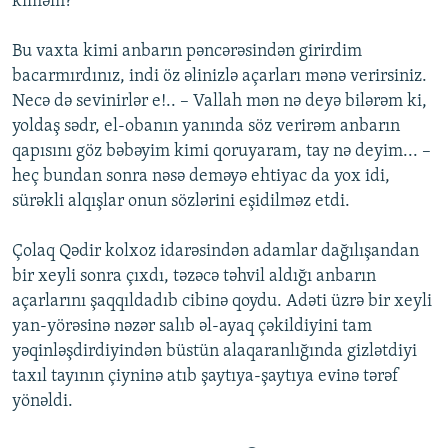
kiməm?
Bu vaxta kimi anbarın pəncərəsindən girirdim
bacarmırdınız, indi öz əlinizlə açarları mənə verirsiniz.
Necə də sevinirlər e!.. – Vallah mən nə deyə bilərəm ki,
yoldaş sədr, el-obanın yanında söz verirəm anbarın
qapısını göz bəbəyim kimi qoruyaram, tay nə deyim... –
heç bundan sonra nəsə deməyə ehtiyac da yox idi,
sürəkli alqışlar onun sözlərini eşidilməz etdi.
Çolaq Qədir kolxoz idarəsindən adamlar dağılışandan
bir xeyli sonra çıxdı, təzəcə təhvil aldığı anbarın
açarlarını şaqqıldadıb cibinə qoydu. Adəti üzrə bir xeyli
yan-yörəsinə nəzər salıb əl-ayaq çəkildiyini tam
yəqinləşdirdiyindən büstün alaqaranlığında gizlətdiyi
taxıl tayının çiyninə atıb şaytıya-şaytıya evinə tərəf
yönəldi.