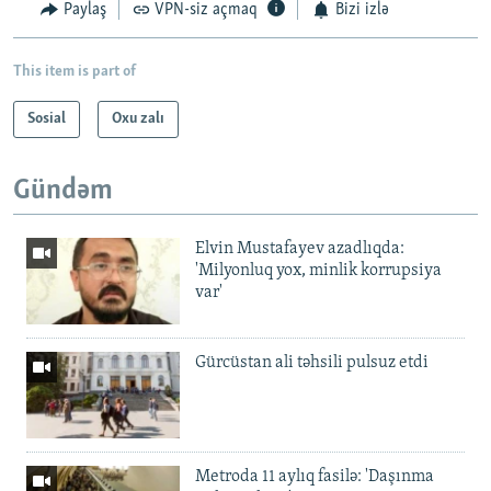
Paylaş
VPN-siz açmaq
Bizi izlə
This item is part of
Sosial
Oxu zalı
Gündəm
Elvin Mustafayev azadlıqda:
'Milyonluq yox, minlik korrupsiya
var'
Gürcüstan ali təhsili pulsuz etdi
Metroda 11 aylıq fasilə: 'Daşınma