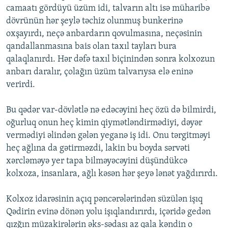
camaatı gördüyü üzüm idi, talvarın altı isə müharibə
dövrünün hər şeylə təchiz olunmuş bunkerinə
oxşayırdı, neçə anbardarın qovulmasına, neçəsinin
qandallanmasına bais olan taxıl tayları bura
qalaqlanırdı. Hər dəfə taxıl biçinindən sonra kolxozun
anbarı daralır, çolağın üzüm talvarıysa elə eninə
verirdi.
Bu qədər var-dövlətlə nə edəcəyini heç özü də bilmirdi,
oğurluq onun heç kimin qiymətləndirmədiyi, dəyər
vermədiyi əlindən gələn yeganə iş idi. Onu tərgitməyi
heç ağlına da gətirməzdi, lakin bu boyda sərvəti
xərcləməyə yer tapa bilməyəcəyini düşündükcə
kolxoza, insanlara, ağlı kəsən hər şeyə lənət yağdırırdı.
Kolxoz idarəsinin açıq pəncərələrindən süzülən işıq
Qədirin evinə dönən yolu işıqlandırırdı, içəridə gedən
qızğın müzakirələrin əks-sədası az qala kəndin o