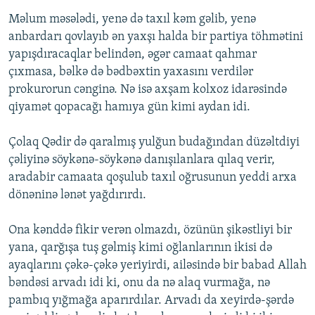
Məlum məsələdi, yenə də taxıl kəm gəlib, yenə
anbardarı qovlayıb ən yaxşı halda bir partiya töhmətini
yapışdıracaqlar belindən, əgər camaat qahmar
çıxmasa, bəlkə də bədbəxtin yaxasını verdilər
prokurorun cənginə. Nə isə axşam kolxoz idarəsində
qiyamət qopacağı hamıya gün kimi aydan idi.
Çolaq Qədir də qaralmış yulğun budağından düzəltdiyi
çəliyinə söykənə-söykənə danışılanlara qılaq verir,
aradabir camaata qoşulub taxıl oğrusunun yeddi arxa
dönəninə lənət yağdırırdı.
Ona kənddə fikir verən olmazdı, özünün şikəstliyi bir
yana, qarğışa tuş gəlmiş kimi oğlanlarının ikisi də
ayaqlarını çəkə-çəkə yeriyirdi, ailəsində bir babad Allah
bəndəsi arvadı idi ki, onu da nə alaq vurmağa, nə
pambıq yığmağa aparırdılar. Arvadı da xeyirdə-şərdə