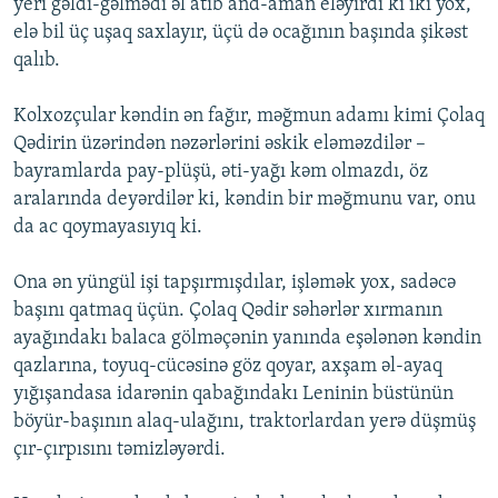
yeri gəldi-gəlmədi əl atıb and-aman eləyirdi ki iki yox,
elə bil üç uşaq saxlayır, üçü də ocağının başında şikəst
qalıb.
Kolxozçular kəndin ən fağır, məğmun adamı kimi Çolaq
Qədirin üzərindən nəzərlərini əskik eləməzdilər –
bayramlarda pay-plüşü, əti-yağı kəm olmazdı, öz
aralarında deyərdilər ki, kəndin bir məğmunu var, onu
da ac qoymayasıyıq ki.
Ona ən yüngül işi tapşırmışdılar, işləmək yox, sadəcə
başını qatmaq üçün. Çolaq Qədir səhərlər xırmanın
ayağındakı balaca gölməçənin yanında eşələnən kəndin
qazlarına, toyuq-cücəsinə göz qoyar, axşam əl-ayaq
yığışandasa idarənin qabağındakı Leninin büstünün
böyür-başının alaq-ulağını, traktorlardan yerə düşmüş
çır-çırpısını təmizləyərdi.