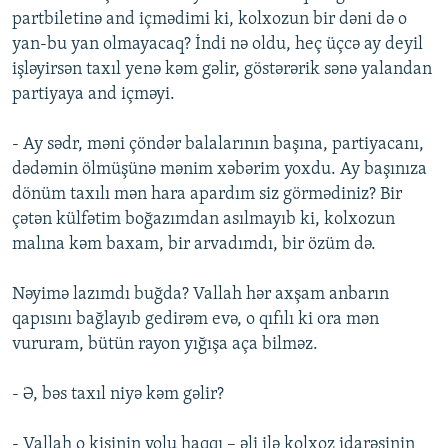
partbiletinə and içmədimi ki, kolxozun bir dəni də o
yan-bu yan olmayacaq? İndi nə oldu, heç üçcə ay deyil
işləyirsən taxıl yenə kəm gəlir, göstərərik sənə yalandan
partiyaya and içməyi.
- Ay sədr, məni çöndər balalarının başına, partiyacanı,
dədəmin ölmüşünə mənim xəbərim yoxdu. Ay başınıza
dönüm taxılı mən hara apardım siz görmədiniz? Bir
çətən külfətim boğazımdan asılmayıb ki, kolxozun
malına kəm baxam, bir arvadımdı, bir özüm də.
Nəyimə lazımdı buğda? Vallah hər axşam anbarın
qapısını bağlayıb gedirəm evə, o qıfılı ki ora mən
vururam, bütün rayon yığışa aça bilməz.
- Ə, bəs taxıl niyə kəm gəlir?
- Vallah o kişinin yolu haqqı – əli ilə kolxoz idarəsinin