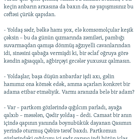
keçin anbarın arxasına da baxın də, nə yapışmısınız bu
cəftəsi çürük qapıdan.
- Yoldaş sədr, bəlkə hamı yox, elə komsomolçular keşik
çəksin – bu da günün qızmarında zəmiləri, pambığı
suvarmaqdan qamışa dönmüş ağzıyelli cavanlarından
idi, sinəsini qabağa vermişdi ki, bir əclaf oğruya görə
kəndin ağsaqqalı, ağbirçəyi gecələr yuxusuz qalmasın.
- Yoldaşlar, başa düşün anbardar işdi axı, gəlin
hamımız ona kömək edək, amma açarları konkret bir
adama etibar etməliyik. Varmı aranızda belə bir adam?
- Var – partkom gözlərində qığılcım parladı, ayağa
qalxıb – məsələn, Qədir yoldaş – dedi. Camaat bir anın
içində qapının yanında boynubükük dayanan Qasımın
yerində oturmuş Qəbirə tərəf baxdı. Partkomun
gözlərindəki qığılcımı içi sədr qarışıq indi bütün iclas