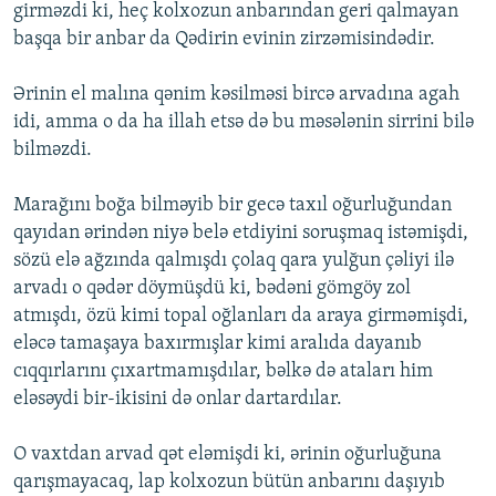
girməzdi ki, heç kolxozun anbarından geri qalmayan
başqa bir anbar da Qədirin evinin zirzəmisindədir.
Ərinin el malına qənim kəsilməsi bircə arvadına agah
idi, amma o da ha illah etsə də bu məsələnin sirrini bilə
bilməzdi.
Marağını boğa bilməyib bir gecə taxıl oğurluğundan
qayıdan ərindən niyə belə etdiyini soruşmaq istəmişdi,
sözü elə ağzında qalmışdı çolaq qara yulğun çəliyi ilə
arvadı o qədər döymüşdü ki, bədəni gömgöy zol
atmışdı, özü kimi topal oğlanları da araya girməmişdi,
eləcə tamaşaya baxırmışlar kimi aralıda dayanıb
cıqqırlarını çıxartmamışdılar, bəlkə də ataları him
eləsəydi bir-ikisini də onlar dartardılar.
O vaxtdan arvad qət eləmişdi ki, ərinin oğurluğuna
qarışmayacaq, lap kolxozun bütün anbarını daşıyıb