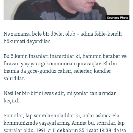
İNFOQRAFIKA
AZƏRBAYCAN ƏDƏBIYYATI KITABXANASI
MISSIYAMIZ
BIZI IZLƏ
KARIKATURA
İSLAM VƏ DEMOKRATIYA
PEŞƏ ETIKASI VƏ JURNALISTIKA STANDARTLARIMIZ
İZ - MƏDƏNIYYƏT PROQRAMI
MATERIALLARIMIZDAN ISTIFADƏ
Nə zamansa belə bir dövlət olub – adına fəhlə-kəndli
AZADLIQRADIOSU MOBIL TELEFONUNUZDA
RFE/RL-in bütün saytları
hökuməti deyərdilər.
BIZIMLƏ ƏLAQƏ
Bu ölkənin insanları inanırdılar ki, hamının bərabər və
XƏBƏR BÜLLETENLƏRIMIZ
firavan yaşayacağı kommunizm quracaqlar. Elə bu
inamla da gecə-gündüz çalışır, şəhərlər, kəndlər
salırdılar.
Nəsillər bir-birini əvəz edir, milyonlar canlarından
keçirdi.
Sonralar, lap sonralar anladılar ki, onlar əslində elə
kommunizmdə yaşayırlarmış. Amma bu, sonralar, lap
sonralar oldu. 1991-ci il dekabrın 25-i saat 19:38-də isə