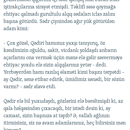
iştirakçılarına sirayət etmişdi. Təklifi səsə qoymağa
ehtiyac qalmadı gurultulu alqış sədaları iclas zalını
başına götürdü. Sədr çiynindən ağır yük götürülən
adam kimi:
- Çox gözəl, Qədiri hamımız yaxşı tanıyırıq, öz
kəndimizin oğuldu, sakit, vicdanlı yoldaşdı anbarın
açarlarını ona vermək üçün mənə elə gəlir səsverməyə
ehtiyac yoxdu elə sizin alqışlarınız yetər - dedi.
Yerbəyerdən hamı razılıq əlaməti kimi başını tərpətdi –
ay Qədir, sənə etibar edirik, ümidimiz sənədi, bir sözün
varmı? – sədr əlavə etdi.
Qədir elə bil yuxudaydı, gözlərini elə bərəltmişdi ki, az
qala həlqəsindən çıxacaqdı, bir istədi desin ki, ay
camaat, sizin başınıza at təpib? Ə, vallah ağlınızı
itirmisiniz, siz nə avam adamlarsınız, heç bilirsiniz mən