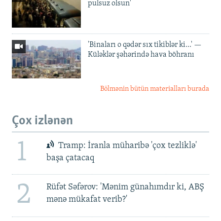
pulsuz olsun'
'Binaları o qədər sıx tikiblər ki...' —
Küləklər şəhərində hava böhranı
Bölmənin bütün materialları burada
Çox izlənən
1
Tramp: İranla müharibə 'çox tezliklə'
başa çatacaq
2
Rüfət Səfərov: 'Mənim günahımdır ki, ABŞ
mənə mükafat verib?'