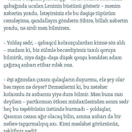
qabağında ucalan Leninin büstünü göstərir – mənim
xəbərim yoxdu. İstəyirsiniz elə bu dəqiqə tüpürüm
cəmdəyimə, qandallayın göndərin Sibirə, billah xəbərim
yoxdu, nə sirdi mən bilmirəm.
- Yoldaş sədr, - qabaqcıl kolxozçulardan kimsə söz aldı
– madam ki, biz zülmlə becərdiyimiz taxılı qoruya
bilmirik, niyə dağa-daşa düşək qonşu kənddən adam
çağıraq anbarı etibar edək ona.
- Əşi ağzından çıxanı qulaqların duyurmu, elə şey olar
bəs rayon nə deyər? Deməzlərmi ki, bu nətəhər
kolxozdu öz anbarını yiyə dura bilmir. Mən buna razı
deyiləm – partkomun ötkəm müdaxiləsindən sonra sədr
heç bu təşəbbüsün üstündə burmadı – yoldaşlar,
Qasımın cəzası ağır olacaq bilin, amma anbarı da bir
nəfərə tapşırmalıyıq axı. Kimi məsləhət görürsünüz,
təklifiniz nədi?