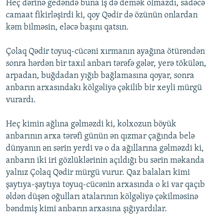
Heç dərinə gedəndə buna iş də demək olmazdı, sadəcə
camaat fikirləşirdi ki, qoy Qədir də özünün onlardan
kəm bilməsin, eləcə başını qatsın.
Çolaq Qədir toyuq-cücəni xırmanın ayağına ötürəndən
sonra hərdən bir taxıl anbarı tərəfə gələr, yerə tökülən,
arpadan, buğdadan yığıb bağlamasına qoyar, sonra
anbarın arxasındakı kölgəliyə çəkilib bir xeyli mürgü
vurardı.
Heç kimin ağlına gəlməzdi ki, kolxozun böyük
anbarının arxa tərəfi günün ən qızmar çağında belə
dünyanın ən sərin yerdi və o da ağıllarına gəlməzdi ki,
anbarın iki iri gözlüklərinin açıldığı bu sərin məkanda
yalnız Çolaq Qədir mürgü vurur. Qaz balaları kimi
şaytıya-şaytıya toyuq-cücənin arxasında o ki var qaçıb
əldən düşən oğulları atalarının kölgəliyə çəkilməsinə
bəndmiş kimi anbarın arxasına şığıyardılar.