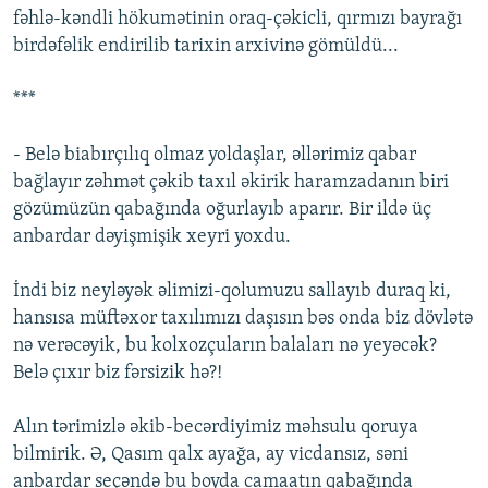
fəhlə-kəndli hökumətinin oraq-çəkicli, qırmızı bayrağı
birdəfəlik endirilib tarixin arxivinə gömüldü...
***
- Belə biabırçılıq olmaz yoldaşlar, əllərimiz qabar
bağlayır zəhmət çəkib taxıl əkirik haramzadanın biri
gözümüzün qabağında oğurlayıb aparır. Bir ildə üç
anbardar dəyişmişik xeyri yoxdu.
İndi biz neyləyək əlimizi-qolumuzu sallayıb duraq ki,
hansısa müftəxor taxılımızı daşısın bəs onda biz dövlətə
nə verəcəyik, bu kolxozçuların balaları nə yeyəcək?
Belə çıxır biz fərsizik hə?!
Alın tərimizlə əkib-becərdiyimiz məhsulu qoruya
bilmirik. Ə, Qasım qalx ayağa, ay vicdansız, səni
anbardar seçəndə bu boyda camaatın qabağında