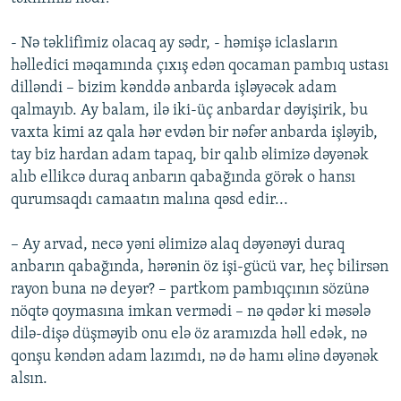
- Nə təklifimiz olacaq ay sədr, - həmişə iclasların
həlledici məqamında çıxış edən qocaman pambıq ustası
dilləndi – bizim kənddə anbarda işləyəcək adam
qalmayıb. Ay balam, ilə iki-üç anbardar dəyişirik, bu
vaxta kimi az qala hər evdən bir nəfər anbarda işləyib,
tay biz hardan adam tapaq, bir qalıb əlimizə dəyənək
alıb ellikcə duraq anbarın qabağında görək o hansı
qurumsaqdı camaatın malına qəsd edir...
– Ay arvad, necə yəni əlimizə alaq dəyənəyi duraq
anbarın qabağında, hərənin öz işi-gücü var, heç bilirsən
rayon buna nə deyər? – partkom pambıqçının sözünə
nöqtə qoymasına imkan vermədi – nə qədər ki məsələ
dilə-dişə düşməyib onu elə öz aramızda həll edək, nə
qonşu kəndən adam lazımdı, nə də hamı əlinə dəyənək
alsın.