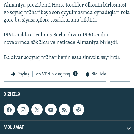
Almaniya prezidenti Horst Koehler ölkənin birləşməsi
İNFOQRAFIKA
AZƏRBAYCAN ƏDƏBIYYATI KITABXANASI
MISSIYAMIZ
BIZI IZLƏ
və soyuq müharibəyə son qoyulmasında oynadıqları rola
KARIKATURA
İSLAM VƏ DEMOKRATIYA
PEŞƏ ETIKASI VƏ JURNALISTIKA STANDARTLARIMIZ
görə bu siyasətçilərə təşəkkürünü bildirib.
İZ - MƏDƏNIYYƏT PROQRAMI
MATERIALLARIMIZDAN ISTIFADƏ
1961-ci ildə qurulmuş Berlin divarı 1990-cı ilin
AZADLIQRADIOSU MOBIL TELEFONUNUZDA
RFE/RL-in bütün saytları
noyabrında söküldü və nəticədə Almaniya birləşdi.
BIZIMLƏ ƏLAQƏ
Bu divar soqyuq müharibənin əsas simvolu sayılırdı.
XƏBƏR BÜLLETENLƏRIMIZ
Paylaş
VPN-siz açmaq
Bizi izlə
BIZI IZLƏ
MƏLUMAT