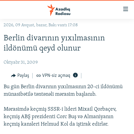
Keçid
linkləri
Əsas
2026, 09 Avqust, bazar, Bakı vaxtı 17:08
məzmuna
GÜNDƏM
Berlin divarının yıxılmasının
qayıt
#İZAHLA
Əsas
ildönümü qeyd olunur
KORRUPSIOMETR
naviqasiyaya
qayıt
Oktyabr 31, 2009
#ƏSLINDƏ
Axtarışa
FƏRQƏ BAX
Paylaş
VPN-siz açmaq
keç
QANUNI DOĞRU
Bu gün Berlin divarının yıxılmasının 20-ci ildönümü
münasibətilə təntənəli mərasim başlanıb.
ARAŞDIRMA
MULTIMEDIA
Mərasimdə keçmiş SSSR-i lideri Mixail Qorbaçev,
keçmiş ABŞ prezidenti Corc Buş və Almaniyanın
RADIO ARXIV
VIDEO
keçmiş kansleri Helmud Kol da iştirak edirlər.
HAQQIMIZDA
FOTOQALEREYA
OXU ZALI