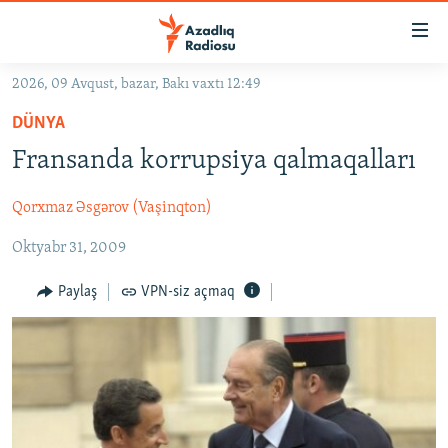
Keçid
linkləri
Əsas
2026, 09 Avqust, bazar, Bakı vaxtı 12:49
məzmuna
GÜNDƏM
DÜNYA
qayıt
#İZAHLA
Əsas
Fransanda korrupsiya qalmaqalları
KORRUPSIOMETR
naviqasiyaya
qayıt
Qorxmaz Əsgərov (Vaşinqton)
#ƏSLINDƏ
Axtarışa
Oktyabr 31, 2009
FƏRQƏ BAX
keç
QANUNI DOĞRU
Paylaş
VPN-siz açmaq
ARAŞDIRMA
MULTIMEDIA
RADIO ARXIV
VIDEO
HAQQIMIZDA
FOTOQALEREYA
OXU ZALI