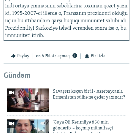
indi ortaya çıxmasının səbəblərinə toxunan qəzet yazır
ki, 1995-2007-ci illərdə o, Fransanın prezidenti olduğu
üçün bu ittihamlara qarşı hüquqi immunitet sahibi idi.
Prezidentliyi Sarkoziyə təhvil verəndən sonra isə o, bu
immuniteti itirib.
Paylaş
VPN-siz açmaq
Bizi izlə
Gündəm
Savaşsız keçən bir il - Azərbaycanla
Ermənistan sülhə nə qədər yaxındır?
'Guya Əli Kərimliyə 850 min
göndərib' – keçmiş mühafizəçi