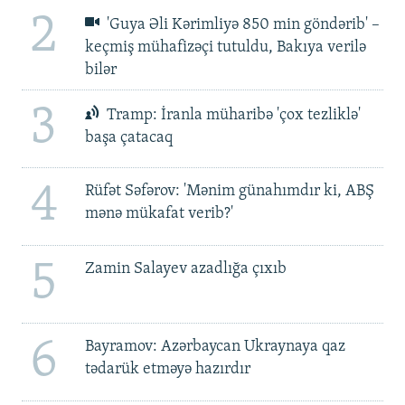
2
'Guya Əli Kərimliyə 850 min göndərib' –
keçmiş mühafizəçi tutuldu, Bakıya verilə
bilər
3
Tramp: İranla müharibə 'çox tezliklə'
başa çatacaq
4
Rüfət Səfərov: 'Mənim günahımdır ki, ABŞ
mənə mükafat verib?'
5
Zamin Salayev azadlığa çıxıb
6
Bayramov: Azərbaycan Ukraynaya qaz
tədarük etməyə hazırdır