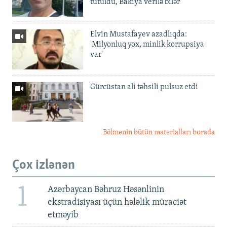
tutuldu, Bakıya verilə bilər
Elvin Mustafayev azadlıqda:
'Milyonluq yox, minlik korrupsiya
var'
Gürcüstan ali təhsili pulsuz etdi
Bölmənin bütün materialları burada
Çox izlənən
1
Azərbaycan Bəhruz Həsənlinin
ekstradisiyası üçün hələlik müraciət
etməyib