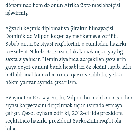
dönəmində həm də onun Afrika üzrə məsləhətçisi
işləyirmiş.
Ağsaçlı keçmiş diplomat və Şirakın himayəçisi
Dominik de Vilpen keçən ay məhkəməyə verilib.
Səbəb onun öz siyasi rəqiblərini, o cümlədən hazırkı
prezident Nikola Sarkozini ləkələmək üçün yaydığı
saxta siyahıdır. Həmin siyahıda adıçəkilən şəxslərin
guya qeyri-qanuni bank hesabları öz əksini tapıb. Altı
həftəlik məhkəmədən sonra qərar verilib ki, yekun
hökm yanvar ayında çıxarılsın.
«Vaşinqton Post» yazır ki, Vilpen bu məhkəmə işindən
siyasi karyerasını dirçəltmək üçün istifadə etməyə
çalışır. Qəzet eyham edir ki, 2012-ci ildə prezident
seçkisində hazırkı prezident Sarkozinin rəqibi ola
bilər.