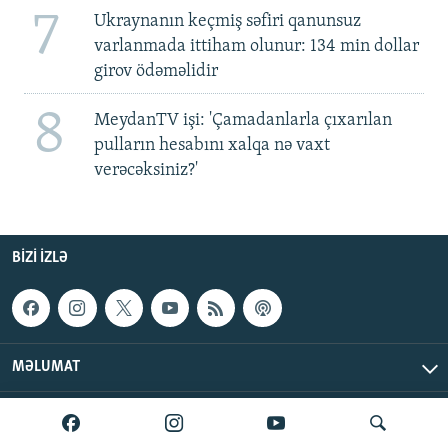
7
Ukraynanın keçmiş səfiri qanunsuz
varlanmada ittiham olunur: 134 min dollar
girov ödəməlidir
8
MeydanTV işi: 'Çamadanlarla çıxarılan
pulların hesabını xalqa nə vaxt
verəcəksiniz?'
BIZI IZLƏ
MƏLUMAT
AzadlıqRadiosu © 2026 Inc. | Bütün hüquqlar qorunur