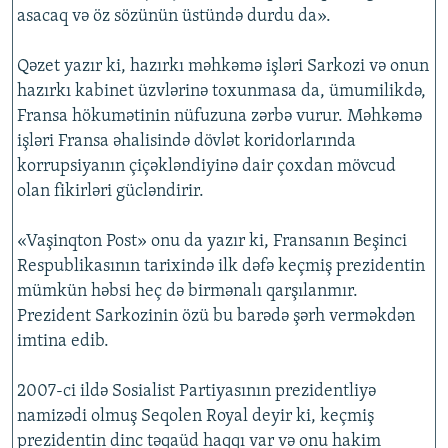
asacaq və öz sözünün üstündə durdu da».
Qəzet yazır ki, hazırkı məhkəmə işləri Sarkozi və onun
hazırkı kabinet üzvlərinə toxunmasa da, ümumilikdə,
Fransa hökumətinin nüfuzuna zərbə vurur. Məhkəmə
işləri Fransa əhalisində dövlət koridorlarında
korrupsiyanın çiçəkləndiyinə dair çoxdan mövcud
olan fikirləri gücləndirir.
«Vaşinqton Post» onu da yazır ki, Fransanın Beşinci
Respublikasının tarixində ilk dəfə keçmiş prezidentin
mümkün həbsi heç də birmənalı qarşılanmır.
Prezident Sarkozinin özü bu barədə şərh verməkdən
imtina edib.
2007-ci ildə Sosialist Partiyasının prezidentliyə
namizədi olmuş Seqolen Royal deyir ki, keçmiş
prezidentin dinc təqaüd haqqı var və onu hakim