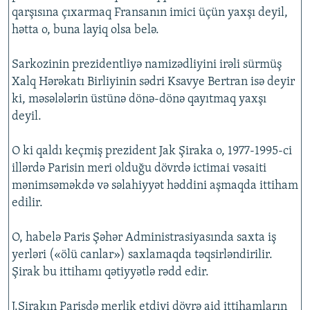
qarşısına çıxarmaq Fransanın imici üçün yaxşı deyil,
hətta o, buna layiq olsa belə.
Sarkozinin prezidentliyə namizədliyini irəli sürmüş
Xalq Hərəkatı Birliyinin sədri Ksavye Bertran isə deyir
ki, məsələlərin üstünə dönə-dönə qayıtmaq yaxşı
deyil.
O ki qaldı keçmiş prezident Jak Şiraka o, 1977-1995-ci
illərdə Parisin meri olduğu dövrdə ictimai vəsaiti
mənimsəməkdə və səlahiyyət həddini aşmaqda ittiham
edilir.
O, habelə Paris Şəhər Administrasiyasında saxta iş
yerləri («ölü canlar») saxlamaqda təqsirləndirilir.
Şirak bu ittihamı qətiyyətlə rədd edir.
J.Şirakın Parisdə merlik etdiyi dövrə aid ittihamların