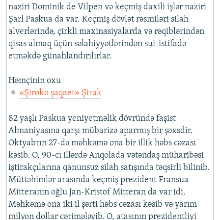
naziri Dominik de Vilpen və keçmiş daxili işlər naziri
Şarl Paskua da var. Keçmiş dövlət rəsmiləri silah
alverlərində, çirkli maxinasiyalarda və rəqiblərindən
qisas almaq üçün səlahiyyətlərindən sui-istifadə
etməkdə günahlandırılırlar.
Həmçinin oxu
«Şiroko şaqaet» Şirak
82 yaşlı Paskua yeniyetməlik dövründə faşist
Almaniyasına qarşı mübarizə aparmış bir şəxsdir.
Oktyabrın 27-də məhkəmə ona bir illik həbs cəzası
kəsib. O, 90-cı illərdə Anqolada vətəndaş müharibəsi
iştirakçılarına qanunsuz silah satışında təqsirli bilinib.
Müttəhimlər arasında keçmiş prezident Fransua
Mitteranın oğlu Jan-Kristof Mitteran da var idi.
Məhkəmə ona iki il şərti həbs cəzası kəsib və yarım
milyon dollar cərimələyib. O, atasının prezidentliyi