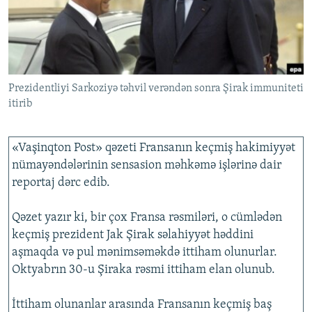
İNFOQRAFIKA
AZƏRBAYCAN ƏDƏBIYYATI KITABXANASI
MISSIYAMIZ
BIZI IZLƏ
KARIKATURA
İSLAM VƏ DEMOKRATIYA
PEŞƏ ETIKASI VƏ JURNALISTIKA STANDARTLARIMIZ
İZ - MƏDƏNIYYƏT PROQRAMI
MATERIALLARIMIZDAN ISTIFADƏ
AZADLIQRADIOSU MOBIL TELEFONUNUZDA
Prezidentliyi Sarkoziyə təhvil verəndən sonra Şirak immuniteti
RFE/RL-in bütün saytları
itirib
BIZIMLƏ ƏLAQƏ
XƏBƏR BÜLLETENLƏRIMIZ
«Vaşinqton Post» qəzeti Fransanın keçmiş hakimiyyət
nümayəndələrinin sensasion məhkəmə işlərinə dair
reportaj dərc edib.
Qəzet yazır ki, bir çox Fransa rəsmiləri, o cümlədən
keçmiş prezident Jak Şirak səlahiyyət həddini
aşmaqda və pul mənimsəməkdə ittiham olunurlar.
Oktyabrın 30-u Şiraka rəsmi ittiham elan olunub.
İttiham olunanlar arasında Fransanın keçmiş baş