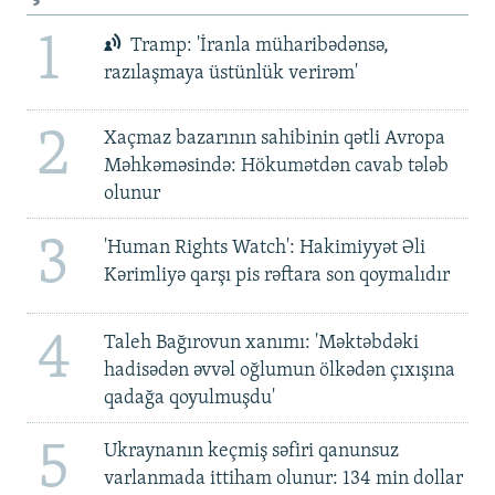
1
Tramp: 'İranla müharibədənsə,
razılaşmaya üstünlük verirəm'
2
Xaçmaz bazarının sahibinin qətli Avropa
Məhkəməsində: Hökumətdən cavab tələb
olunur
3
'Human Rights Watch': Hakimiyyət Əli
Kərimliyə qarşı pis rəftara son qoymalıdır
4
Taleh Bağırovun xanımı: 'Məktəbdəki
hadisədən əvvəl oğlumun ölkədən çıxışına
qadağa qoyulmuşdu'
5
Ukraynanın keçmiş səfiri qanunsuz
varlanmada ittiham olunur: 134 min dollar