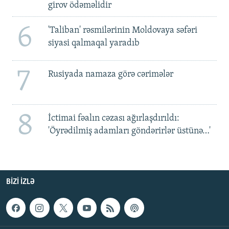
girov ödəməlidir
6
'Taliban' rəsmilərinin Moldovaya səfəri
siyasi qalmaqal yaradıb
7
Rusiyada namaza görə cərimələr
8
İctimai fəalın cəzası ağırlaşdırıldı:
'Öyrədilmiş adamları göndərirlər üstünə…'
BIZI IZLƏ