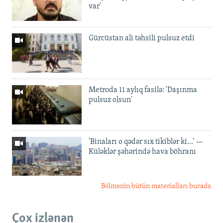
var'
Gürcüstan ali təhsili pulsuz etdi
Metroda 11 aylıq fasilə: 'Daşınma
pulsuz olsun'
'Binaları o qədər sıx tikiblər ki...' —
Küləklər şəhərində hava böhranı
Bölmənin bütün materialları burada
Çox izlənən