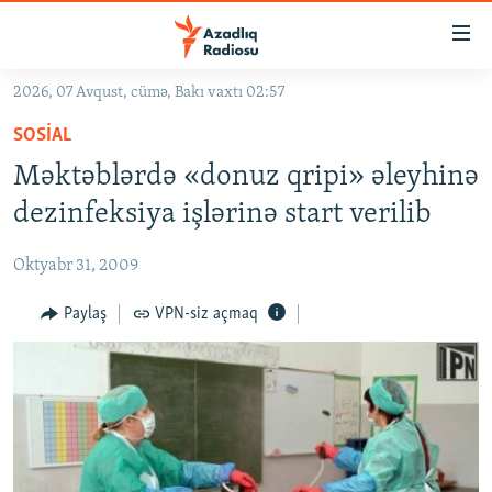
Keçid
linkləri
Əsas
2026, 07 Avqust, cümə, Bakı vaxtı 02:57
məzmuna
GÜNDƏM
SOSIAL
qayıt
#İZAHLA
Əsas
Məktəblərdə «donuz qripi» əleyhinə
KORRUPSIOMETR
naviqasiyaya
dezinfeksiya işlərinə start verilib
qayıt
#ƏSLINDƏ
Axtarışa
Oktyabr 31, 2009
FƏRQƏ BAX
keç
QANUNI DOĞRU
Paylaş
VPN-siz açmaq
ARAŞDIRMA
MULTIMEDIA
RADIO ARXIV
VIDEO
HAQQIMIZDA
FOTOQALEREYA
OXU ZALI