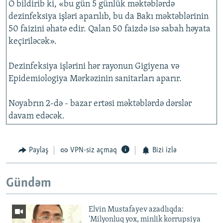
O bildirib ki, «bu gün 5 günlük məktəblərdə
dezinfeksiya işləri aparılıb, bu da Bakı məktəblərinin
50 faizini əhatə edir. Qalan 50 faizdə isə sabah həyata
keçiriləcək».
Dezinfeksiya işlərini hər rayonun Gigiyena və
Epidemiologiya Mərkəzinin sanitarları aparır.
Noyabrın 2-də - bazar ertəsi məktəblərdə dərslər
davam edəcək.
Paylaş
VPN-siz açmaq
Bizi izlə
Gündəm
Elvin Mustafayev azadlıqda:
'Milyonluq yox, minlik korrupsiya