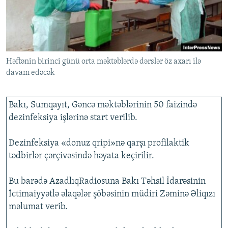
İNFOQRAFIKA
AZƏRBAYCAN ƏDƏBIYYATI KITABXANASI
MISSIYAMIZ
BIZI IZLƏ
KARIKATURA
İSLAM VƏ DEMOKRATIYA
PEŞƏ ETIKASI VƏ JURNALISTIKA STANDARTLARIMIZ
İZ - MƏDƏNIYYƏT PROQRAMI
MATERIALLARIMIZDAN ISTIFADƏ
Həftənin birinci günü orta məktəblərdə dərslər öz axarı ilə
AZADLIQRADIOSU MOBIL TELEFONUNUZDA
RFE/RL-in bütün saytları
davam edəcək
BIZIMLƏ ƏLAQƏ
XƏBƏR BÜLLETENLƏRIMIZ
Bakı, Sumqayıt, Gəncə məktəblərinin 50 faizində
dezinfeksiya işlərinə start verilib.
Dezinfeksiya «donuz qripi»nə qarşı profilaktik
tədbirlər çərçivəsində həyata keçirilir.
Bu barədə AzadlıqRadiosuna Bakı Təhsil İdarəsinin
İctimaiyyətlə əlaqələr şöbəsinin müdiri Zəminə Əliqızı
məlumat verib.