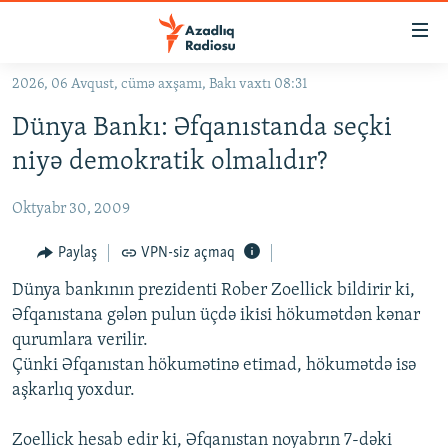
Keçid
linkləri
Əsas
2026, 06 Avqust, cümə axşamı, Bakı vaxtı 08:31
məzmuna
GÜNDƏM
Dünya Bankı: Əfqanıstanda seçki
qayıt
#İZAHLA
Əsas
niyə demokratik olmalıdır?
KORRUPSIOMETR
naviqasiyaya
qayıt
Oktyabr 30, 2009
#ƏSLINDƏ
Axtarışa
FƏRQƏ BAX
Paylaş
VPN-siz açmaq
keç
QANUNI DOĞRU
Dünya bankının prezidenti Rober Zoellick bildirir ki,
Əfqanıstana gələn pulun üçdə ikisi hökumətdən kənar
ARAŞDIRMA
qurumlara verilir.
MULTIMEDIA
Çünki Əfqanıstan hökumətinə etimad, hökumətdə isə
aşkarlıq yoxdur.
RADIO ARXIV
VIDEO
HAQQIMIZDA
FOTOQALEREYA
OXU ZALI
Zoellick hesab edir ki, Əfqanıstan noyabrın 7-dəki