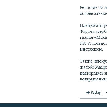
Решение об э
основе заклю
Пленум аннул
Форума азерб
газеты «Муха
148 Уголовно
инстанцию.
Также, плену
жалобе Маиры
подверглась 
возвращении 
Paylaş