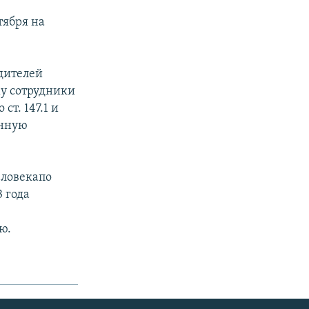
тября на
дителей
му сотрудники
т. 147.1 и
онную
еловекапо
 года
о
ю.