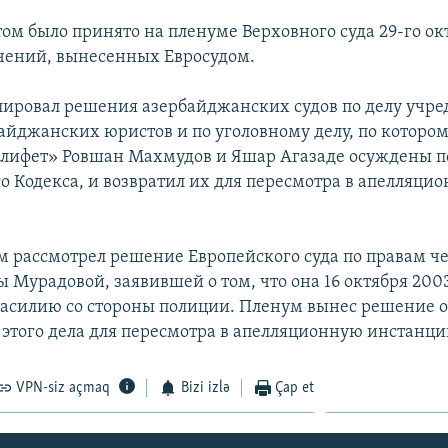
том было принято на пленуме Верховного суда 29-го ок
чений, вынесенных Евросудом.
ировал решения азербайджанских судов по делу учре
айджанских юристов и по уголовному делу, по которо
лифет» Ровшан Махмудов и Яшар Агазаде осуждены по с
го Кодекса, и возвратил их для пересмотра в апелляци
м рассмотрел решение Европейского суда по правам ч
 Мурадовой, заявившей о том, что она 16 октября 2003
насилию со стороны полиции. Пленум вынес решение 
этого дела для пересмотра в апелляционную инстанци
VPN-siz açmaq
Bizi izlə
Çap et