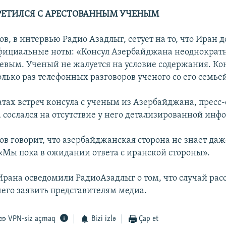
РЕТИЛСЯ С АРЕСТОВАННЫМ УЧЕНЫМ
в, в интервью Радио Азадлыг, сетует на то, что Иран д
официальные ноты: «Консул Азербайджана неоднократн
евым. Ученый не жалуется на условие содержания. Ко
лько раз телефонных разговоров ученого со его семье
атах встреч консула с ученым из Азербайджана, пресс
 сослался на отсутствие у него детализированной инф
в говорит, что азербайджанская сторона не знает даж
«Мы пока в ожидании ответа с иранской стороны».
Ирана осведомили РадиоАзадлыг о том, что случай расс
чего заявить представителям медиа.
VPN-siz açmaq
Bizi izlə
Çap et