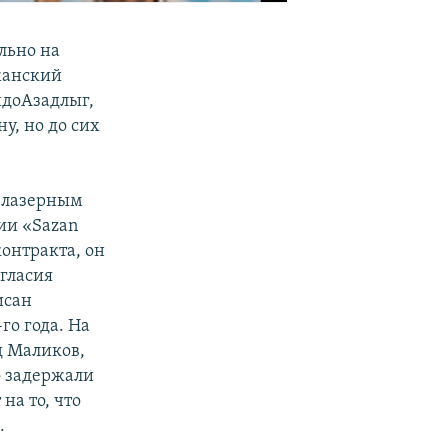
льно на
жанский
идоАзадлыг,
у, но до сих
о лазерным
ии «Sazan
контракта, он
огласия
исан
го года. На
д Маликов,
о задержали
на то, что
.