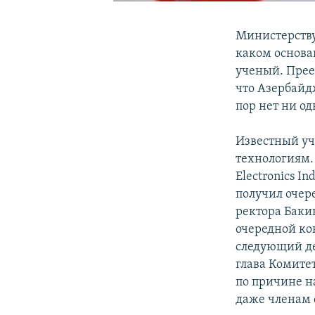
Министерству
каком основа
ученый. Прее
что Азербайд
пор нет ни од
Известный уч
технологиям.
Electronics I
получил очер
ректора Баки
очередной кон
следующий де
глава Комите
по причине н
даже членам 