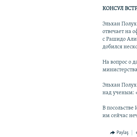
КОНСУЛ ВСТ
Эльхан Полухо
отвечает на 
с Рашидо Али
добился неско
На вопрос о д
министерства
Эльхан Полухо
над ученым: 
В посольстве 
им сейчас не
Paylaş