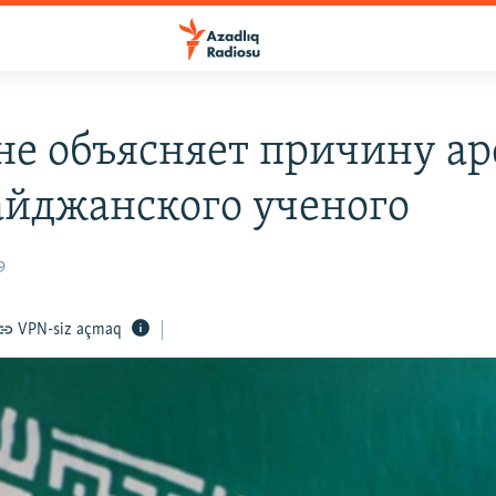
не объясняет причину ар
айджанского ученого
9
VPN-siz açmaq