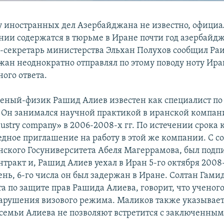
 иностранных дел Азербайджана не известно, официа
нии содержатся в тюрьме в Иране почти год азербайд
-секретарь министерства Эльхан Полухов сообщил Ра
жан неоднократно отправлял по этому поводу ноту Иран
ного ответа.
еный-физик Рашид Алиев известен как специалист п
 Он занимался научной практикой в иранской компан
ndustry company» в 2006-2008-х гг. По истечении срока 
едное приглашение на работу в этой же компании. С с
нского Госуниверситета Абеля Магеррамова, был подп
тракт и, Рашид Алиев уехал в Иран 5-го октября 2008-
нь, 6-го числа он был задержан в Иране. Солтан Гами
та по защите прав Рашида Алиева, говорит, что ученог
арушения визового режима. Маликов также указывает 
семьи Алиева не позволяют встретится с заключенным