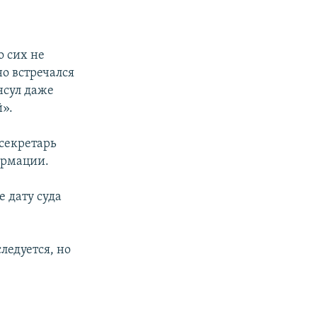
о сих не
о встречался
нсул даже
й».
-секретарь
ормации.
е дату суда
ледуется, но