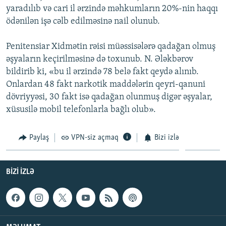
yaradılıb və cari il ərzində məhkumların 20%-nin haqqı
İNFOQRAFIKA
AZƏRBAYCAN ƏDƏBIYYATI KITABXANASI
MISSIYAMIZ
BIZI IZLƏ
ödənilən işə cəlb edilməsinə nail olunub.
KARIKATURA
İSLAM VƏ DEMOKRATIYA
PEŞƏ ETIKASI VƏ JURNALISTIKA STANDARTLARIMIZ
Penitensiar Xidmətin rəisi müəssisələrə qadağan olmuş
İZ - MƏDƏNIYYƏT PROQRAMI
MATERIALLARIMIZDAN ISTIFADƏ
əşyaların keçirilməsinə də toxunub. N. Ələkbərov
AZADLIQRADIOSU MOBIL TELEFONUNUZDA
RFE/RL-in bütün saytları
bildirib ki, «bu il ərzində 78 belə fakt qeydə alınıb.
BIZIMLƏ ƏLAQƏ
Onlardan 48 fakt narkotik maddələrin qeyri-qanuni
dövriyyəsi, 30 fakt isə qadağan olunmuş digər əşyalar,
XƏBƏR BÜLLETENLƏRIMIZ
xüsusilə mobil telefonlarla bağlı olub».
Paylaş
VPN-siz açmaq
Bizi izlə
BIZI IZLƏ