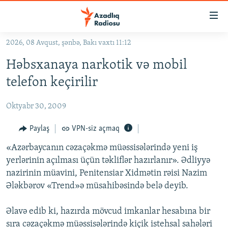
Keçid
linkləri
Əsas
2026, 08 Avqust, şənbə, Bakı vaxtı 11:12
məzmuna
GÜNDƏM
Həbsxanaya narkotik və mobil
qayıt
#İZAHLA
Əsas
telefon keçirilir
KORRUPSIOMETR
naviqasiyaya
qayıt
Oktyabr 30, 2009
#ƏSLINDƏ
Axtarışa
FƏRQƏ BAX
Paylaş
VPN-siz açmaq
keç
QANUNI DOĞRU
«Azərbaycanın cəzaçəkmə müəssisələrində yeni iş
yerlərinin açılması üçün təkliflər hazırlanır». Ədliyyə
ARAŞDIRMA
nazirinin müavini, Penitensiar Xidmətin rəisi Nazim
MULTIMEDIA
Ələkbərov «Trend»ə müsahibəsində belə deyib.
RADIO ARXIV
VIDEO
Əlavə edib ki, hazırda mövcud imkanlar hesabına bir
HAQQIMIZDA
FOTOQALEREYA
OXU ZALI
sıra cəzaçəkmə müəssisələrində kiçik istehsal sahələri