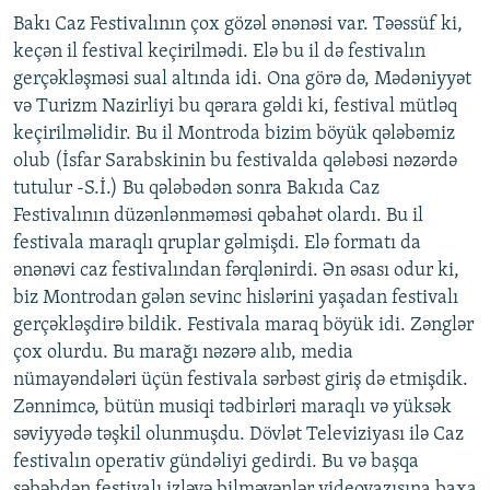
Bakı Caz Festivalının çox gözəl ənənəsi var. Təəssüf ki,
keçən il festival keçirilmədi. Elə bu il də festivalın
gerçəkləşməsi sual altında idi. Ona görə də, Mədəniyyət
və Turizm Nazirliyi bu qərara gəldi ki, festival mütləq
keçirilməlidir. Bu il Montroda bizim böyük qələbəmiz
olub (İsfar Sarabskinin bu festivalda qələbəsi nəzərdə
tutulur -S.İ.) Bu qələbədən sonra Bakıda Caz
Festivalının düzənlənməməsi qəbahət olardı. Bu il
festivala maraqlı qruplar gəlmişdi. Elə formatı da
ənənəvi caz festivalından fərqlənirdi. Ən əsası odur ki,
biz Montrodan gələn sevinc hislərini yaşadan festivalı
gerçəkləşdirə bildik. Festivala maraq böyük idi. Zənglər
çox olurdu. Bu marağı nəzərə alıb, media
nümayəndələri üçün festivala sərbəst giriş də etmişdik.
Zənnimcə, bütün musiqi tədbirləri maraqlı və yüksək
səviyyədə təşkil olunmuşdu. Dövlət Televiziyası ilə Caz
festivalın operativ gündəliyi gedirdi. Bu və başqa
səbəbdən festivalı izləyə bilməyənlər videoyazısına baxa