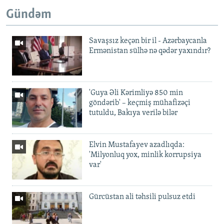
Gündəm
Savaşsız keçən bir il - Azərbaycanla
Ermənistan sülhə nə qədər yaxındır?
'Guya Əli Kərimliyə 850 min
göndərib' – keçmiş mühafizəçi
tutuldu, Bakıya verilə bilər
Elvin Mustafayev azadlıqda:
'Milyonluq yox, minlik korrupsiya
var'
Gürcüstan ali təhsili pulsuz etdi