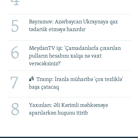
4
5
Bayramov: Azərbaycan Ukraynaya qaz
tədarük etməyə hazırdır
6
MeydanTV işi: 'Çamadanlarla çıxarılan
pulların hesabını xalqa nə vaxt
verəcəksiniz?'
7
Tramp: İranla müharibə 'çox tezliklə'
başa çatacaq
8
Yaxınları: Əli Kərimli məhkəməyə
aparılarkən huşunu itirib