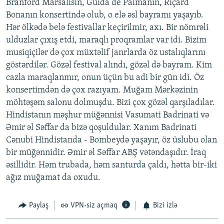
Branford Marsalisin, Guida de Palmanın, Riçard
Bonanın konsertində olub, o elə əsl bayramı yaşayıb.
Hər ölkədə belə festivallar keçirilmir, axı. Bir nömrəli
ulduzlar çıxış etdi, maraqlı proqramlar var idi. Bizim
musiqiçilər də çox müxtəlif janrlarda öz ustalıqlarını
göstərdilər. Gözəl festival alındı, gözəl də bayram. Kim
cazla maraqlanmır, onun üçün bu adi bir gün idi. Öz
konsertimdən də çox razıyam. Muğam Mərkəzinin
möhtəşəm salonu dolmuşdu. Bizi çox gözəl qarşıladılar.
Hindistanın məşhur müğənnisi Vasumati Badrinati və
Əmir əl Səffar da bizə qoşuldular. Xanım Badrinati
Cənubi Hindistanda - Bombeydə yaşayır, öz üslubu olan
bir müğənnidir. Əmir əl Səffar ABŞ vətəndaşıdır. İraq
əsillidir. Həm trubada, həm santurda çaldı, hətta bir-iki
ağız muğamat da oxudu.
Paylaş
VPN-siz açmaq
Bizi izlə