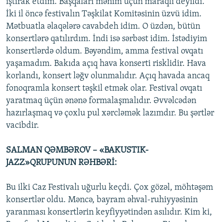
iştirak etdim. Başqaları mənim üçün maraqlı deyildi.
İki il öncə festivalın Təşkilat Komitəsinin üzvü idim.
Mətbuatla əlaqələrə cavabdeh idim. O üzdən, bütün
konsertlərə qatılırdım. İndi isə sərbəst idim. İstədiyim
konsertlərdə oldum. Bəyəndim, amma festival ovqatı
yaşamadım. Bakıda açıq hava konserti risklidir. Hava
korlandı, konsert ləğv olunmalıdır. Açıq havada ancaq
fonoqramla konsert təşkil etmək olar. Festival ovqatı
yaratmaq üçün ənənə formalaşmalıdır. Əvvəlcədən
hazırlaşmaq və çoxlu pul xərcləmək lazımdır. Bu şərtlər
vacibdir.
SALMAN QƏMBƏROV – «BAKUSTIK-
JAZZ»QRUPUNUN RƏHBƏRİ:
Bu ilki Caz Festivalı uğurlu keçdi. Çox gözəl, möhtəşəm
konsertlər oldu. Məncə, bayram əhval-ruhiyyəsinin
yaranması konsertlərin keyfiyyətindən asılıdır. Kim ki,