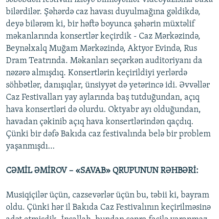
bilərdilər. Şəhərdə caz havası duyulmağına gəldikdə,
deyə bilərəm ki, bir həftə boyunca şəhərin müxtəlif
məkanlarında konsertlər keçirdik - Caz Mərkəzində,
Beynəlxalq Muğam Mərkəzində, Aktyor Evində, Rus
Dram Teatrında. Məkanları seçərkən auditoriyanı da
nəzərə almışdıq. Konsertlərin keçirildiyi yerlərdə
söhbətlər, danışıqlar, ünsiyyət də yetərincə idi. Əvvəllər
Caz Festivalları yay aylarında baş tutduğundan, açıq
hava konsertləri də olurdu. Oktyabr ayı olduğundan,
havadan çəkinib açıq hava konsertlərindən qaçdıq.
Çünki bir dəfə Bakıda caz festivalında belə bir problem
yaşanmışdı…
CƏMİL ƏMİROV – «SAVAB» QRUPUNUN RƏHBƏRİ:
Musiqiçilər üçün, cazsevərlər üçün bu, təbii ki, bayram
oldu. Çünki hər il Bakıda Caz Festivalının keçirilməsinə