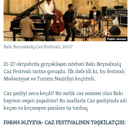
İNFOQRAFIKA
AZƏRBAYCAN ƏDƏBIYYATI KITABXANASI
MISSIYAMIZ
BIZI IZLƏ
KARIKATURA
İSLAM VƏ DEMOKRATIYA
PEŞƏ ETIKASI VƏ JURNALISTIKA STANDARTLARIMIZ
İZ - MƏDƏNIYYƏT PROQRAMI
MATERIALLARIMIZDAN ISTIFADƏ
AZADLIQRADIOSU MOBIL TELEFONUNUZDA
RFE/RL-in bütün saytları
Bakı Beynəlxalq Caz Festivalı, 2007
BIZIMLƏ ƏLAQƏ
XƏBƏR BÜLLETENLƏRIMIZ
21-27 oktyabrda gerçəkləşən növbəti Bakı Beynəlxalq
Caz Festivalı tarixə qovuşdu. İlk dəfə idi ki, bu festivalı
Mədəniyyət və Turizm Nazirliyi keçirirdi.
Caz şənliyi necə keçdi? Bir əsrlik caz ənənəsi olan Bakı
bayram ovqatı yaşadımı? Bu suallarla Caz şənliyində adı
keçən və keçməyən şəxslərə üz tutduq.
FƏRƏH ƏLİYEVA- CAZ FESTİVALININ TƏŞKİLATÇISI: