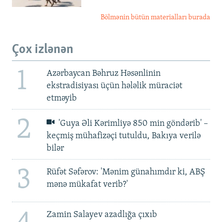
Bölmənin bütün materialları burada
Çox izlənən
1
Azərbaycan Bəhruz Həsənlinin
ekstradisiyası üçün hələlik müraciət
etməyib
2
'Guya Əli Kərimliyə 850 min göndərib' –
keçmiş mühafizəçi tutuldu, Bakıya verilə
bilər
3
Rüfət Səfərov: 'Mənim günahımdır ki, ABŞ
mənə mükafat verib?'
Zamin Salayev azadlığa çıxıb