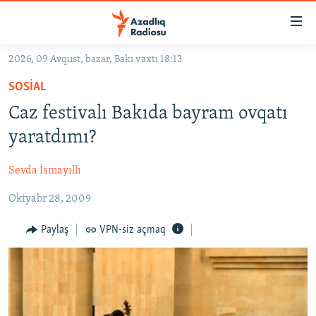
Keçid
linkləri
Əsas
2026, 09 Avqust, bazar, Bakı vaxtı 18:13
məzmuna
GÜNDƏM
SOSIAL
qayıt
#İZAHLA
Əsas
Caz festivalı Bakıda bayram ovqatı
KORRUPSIOMETR
naviqasiyaya
yaratdımı?
qayıt
#ƏSLINDƏ
Axtarışa
Sevda İsmayıllı
FƏRQƏ BAX
keç
Oktyabr 28, 2009
QANUNI DOĞRU
ARAŞDIRMA
Paylaş
VPN-siz açmaq
MULTIMEDIA
RADIO ARXIV
VIDEO
HAQQIMIZDA
FOTOQALEREYA
OXU ZALI