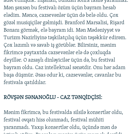
adət etmişdik. İnşallah, bundan sonra fasilə yaranmaz.
Mən şəxsən bu festivalı özüm üçün bayram hesab
elədim. Məncə, cazsevənlər üçün də belə oldu. Çox
gözəl musiqiçilər gəlmişdi. Branford Marsalisi, Rişard
Bonanı görmək, elə bayram idi. Mən Mədəniyyət və
Turizm Nazirliyinə təşkilatçılıq üçün təşəkkür edirəm.
Çox lazımlı və savab iş görüblər. Bilirsiniz, mənim
fikrimcə paytaxtda cazsevənlər elə də çoxluqda
deyillər. O azsaylı dinləyicilər üçün də, bu festival
bayram oldu. Caz intellektual sənətdir. Onu hər adam
başa düşmür. Əsas odur ki, cazsevənlər, cavanlar bu
festivala qatıldılar.
RÖVŞƏN SƏNANOĞLU - CAZ TƏNQİDÇİSİ:
Mənim fikrimcə, bu festivalda silsilə konsertlər oldu,
festival ovqatı hiss olunmadı, festival mühiti
yaranmadı. Yaxşı konsertlər oldu, üçündə mən də