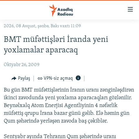
Keçid
linkləri
Əsas
2026, 08 Avqust, şənbə, Bakı vaxtı 11:09
məzmuna
GÜNDƏM
BMT müfəttişləri İranda yeni
qayıt
#İZAHLA
Əsas
yoxlamalar aparacaq
KORRUPSIOMETR
naviqasiyaya
qayıt
Oktyabr 26, 2009
#ƏSLINDƏ
Axtarışa
FƏRQƏ BAX
Paylaş
VPN-siz açmaq
keç
QANUNI DOĞRU
Bu gün BMT müfəttişlərinin İranın uranı zənginləşdirən
ikinci zavodunda yeni yoxlama aparacaqları gözlənilir.
ARAŞDIRMA
Beynəlxalq Atom Enerjisi Agentliyinin 4 nəfərlik
MULTIMEDIA
müfəttiş qrupu İrana bazar günü gəlib. Elə həmin gün
Qum şəhərində yerləşən zavoda baş çəkiblər.
RADIO ARXIV
VIDEO
HAQQIMIZDA
FOTOQALEREYA
OXU ZALI
Sentyabr ayında Tehranın Qum şəhərində uranı