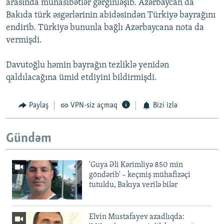
arasında münasibətlər gərginləşib. Azərbaycan da
Bakıda türk əsgərlərinin abidəsindən Türkiyə bayrağını
endirib. Türkiyə bununla bağlı Azərbaycana nota da
vermişdi.
Davutoğlu həmin bayrağın tezliklə yenidən
qaldılacağına ümid etdiyini bildirmişdi.
Paylaş
VPN-siz açmaq
Bizi izlə
Gündəm
'Guya Əli Kərimliyə 850 min
göndərib' – keçmiş mühafizəçi
tutuldu, Bakıya verilə bilər
Elvin Mustafayev azadlıqda: