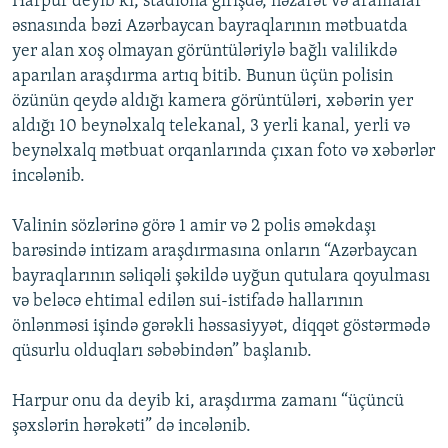
Harpur deyib ki, stadiona girişdə, nəzarət və aramalar
əsnasında bəzi Azərbaycan bayraqlarının mətbuatda
yer alan xoş olmayan görüntüləriylə bağlı valilikdə
aparılan araşdırma artıq bitib. Bunun üçün polisin
özünün qeydə aldığı kamera görüntüləri, xəbərin yer
aldığı 10 beynəlxalq telekanal, 3 yerli kanal, yerli və
beynəlxalq mətbuat orqanlarında çıxan foto və xəbərlər
incələnib.
Valinin sözlərinə görə 1 amir və 2 polis əməkdaşı
barəsində intizam araşdırmasına onların “Azərbaycan
bayraqlarının səliqəli şəkildə uyğun qutulara qoyulması
və beləcə ehtimal edilən sui-istifadə hallarının
önlənməsi işində gərəkli həssasiyyət, diqqət göstərmədə
qüsurlu olduqları səbəbindən” başlanıb.
Harpur onu da deyib ki, araşdırma zamanı “üçüncü
şəxslərin hərəkəti” də incələnib.