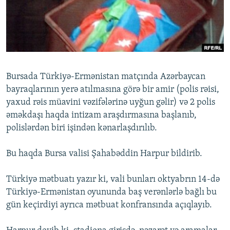
İNFOQRAFIKA
AZƏRBAYCAN ƏDƏBIYYATI KITABXANASI
MISSIYAMIZ
BIZI IZLƏ
KARIKATURA
İSLAM VƏ DEMOKRATIYA
PEŞƏ ETIKASI VƏ JURNALISTIKA STANDARTLARIMIZ
İZ - MƏDƏNIYYƏT PROQRAMI
MATERIALLARIMIZDAN ISTIFADƏ
AZADLIQRADIOSU MOBIL TELEFONUNUZDA
RFE/RL-in bütün saytları
Bursada Türkiyə-Ermənistan matçında Azərbaycan
BIZIMLƏ ƏLAQƏ
bayraqlarının yerə atılmasına görə bir amir (polis rəisi,
yaxud rəis müavini vəzifələrinə uyğun gəlir) və 2 polis
XƏBƏR BÜLLETENLƏRIMIZ
əməkdaşı haqda intizam araşdırmasına başlanıb,
polislərdən biri işindən kənarlaşdırılıb.
Bu haqda Bursa valisi Şahabəddin Harpur bildirib.
Türkiyə mətbuatı yazır ki, vali bunları oktyabrın 14-də
Türkiyə-Ermənistan oyununda baş verənlərlə bağlı bu
gün keçirdiyi ayrıca mətbuat konfransında açıqlayıb.