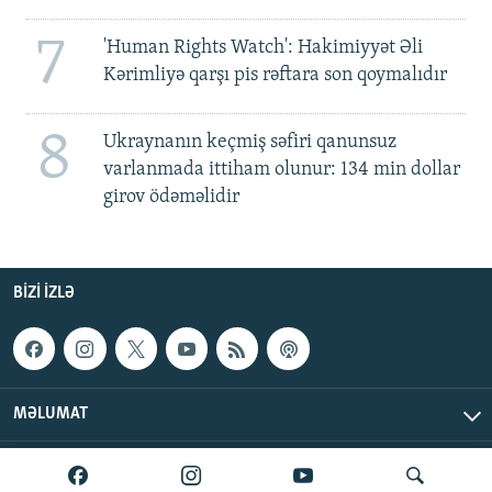
7
'Human Rights Watch': Hakimiyyət Əli
Kərimliyə qarşı pis rəftara son qoymalıdır
8
Ukraynanın keçmiş səfiri qanunsuz
varlanmada ittiham olunur: 134 min dollar
girov ödəməlidir
BIZI IZLƏ
MƏLUMAT
AzadlıqRadiosu © 2026 Inc. | Bütün hüquqlar qorunur