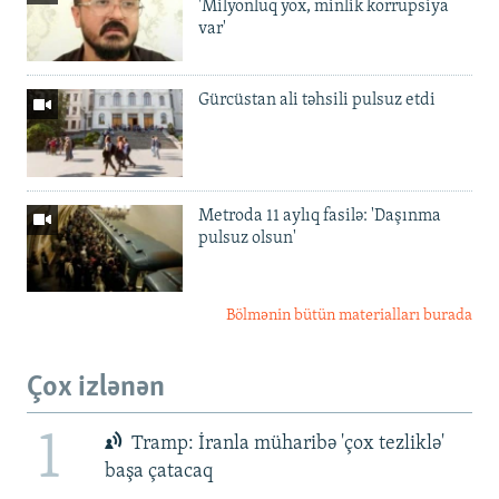
'Milyonluq yox, minlik korrupsiya
var'
Gürcüstan ali təhsili pulsuz etdi
Metroda 11 aylıq fasilə: 'Daşınma
pulsuz olsun'
Bölmənin bütün materialları burada
Çox izlənən
1
Tramp: İranla müharibə 'çox tezliklə'
başa çatacaq