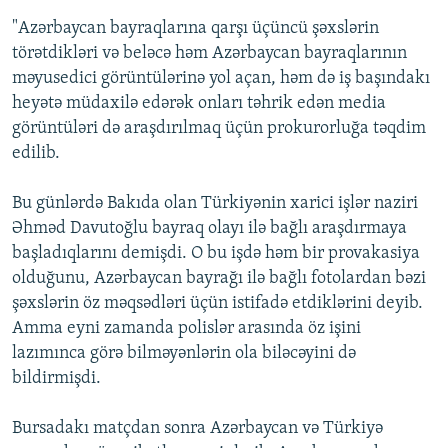
"Azərbaycan bayraqlarına qarşı üçüncü şəxslərin
törətdikləri və beləcə həm Azərbaycan bayraqlarının
məyusedici görüntülərinə yol açan, həm də iş başındakı
heyətə müdaxilə edərək onları təhrik edən media
görüntüləri də araşdırılmaq üçün prokurorluğa təqdim
edilib.
Bu günlərdə Bakıda olan Türkiyənin xarici işlər naziri
Əhməd Davutoğlu bayraq olayı ilə bağlı araşdırmaya
başladıqlarını demişdi. O bu işdə həm bir provakasiya
olduğunu, Azərbaycan bayrağı ilə bağlı fotolardan bəzi
şəxslərin öz məqsədləri üçün istifadə etdiklərini deyib.
Amma eyni zamanda polislər arasında öz işini
lazımınca görə bilməyənlərin ola biləcəyini də
bildirmişdi.
Bursadakı matçdan sonra Azərbaycan və Türkiyə