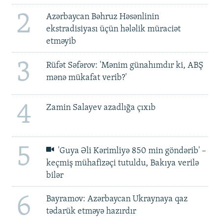
2
Azərbaycan Bəhruz Həsənlinin
ekstradisiyası üçün hələlik müraciət
etməyib
3
Rüfət Səfərov: 'Mənim günahımdır ki, ABŞ
mənə mükafat verib?'
4
Zamin Salayev azadlığa çıxıb
5
'Guya Əli Kərimliyə 850 min göndərib' –
keçmiş mühafizəçi tutuldu, Bakıya verilə
bilər
6
Bayramov: Azərbaycan Ukraynaya qaz
tədarük etməyə hazırdır