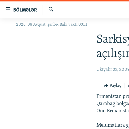
Keçid
BÖLMƏLƏR
linkləri
Axtar
Əsas
2026, 08 Avqust, şənbə, Bakı vaxtı 03:11
GÜNDƏM
məzmuna
#İZAHLA
Sarkis
qayıt
Əsas
KORRUPSIOMETR
açılışı
naviqasiyaya
#ƏSLINDƏ
qayıt
Axtarışa
FƏRQƏ BAX
Oktyabr 23, 200
keç
QANUNI DOĞRU
Paylaş
ARAŞDIRMA
Ermənistan pre
MULTIMEDIA
Qarabağ bölgəs
RADIO ARXIV
VIDEO
Onu Ermənista
HAQQIMIZDA
FOTOQALEREYA
OXU ZALI
Məlumatlara gö