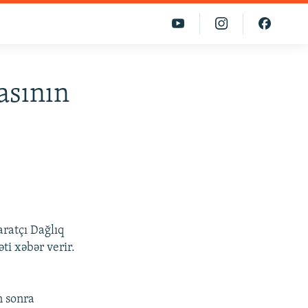
asının
aratçı Dağlıq
i xəbər verir.
n sonra