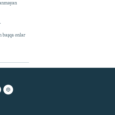
qlanmayan
.
n başqa onlar