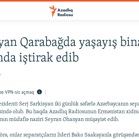
yan Qarabağda yaşayış bin
nda iştirak edib
9
VPN-siz açmaq
zidenti Serj Sarkisyan iki günlük səfərlə Azərbaycanın sep
ində olub. Bu haqda Azadlıq Radiosunun Ermənistan xidmət
nın müdafiə naziri Seyran Ohanyan müşayiət edib.
rə, onlar separatçıların lideri Bako Saakayanla görüşəndə