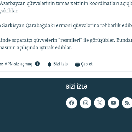
Azərbaycan qüvvələrinin təmas xəttinin koordinatları açı
çəkiblər.
ə Sarkisyan Qarabağdakı erməni qüvvələrinə rəhbərlik edib
ndə separatçı qüvvələrin “rəsmiləri” ilə görüşüblər. Bunda
nasının açılışında iştirak ediblər.
VPN-siz açmaq
Bizi izlə
Çap et
BIZI IZLƏ