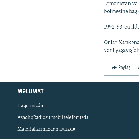
İNFOQRAFIKA
AZƏRBAYCAN ƏDƏBIYYATI KITABXANASI
MISSIYAMIZ
Ermənistan və 
bölməsinə baş 
KARIKATURA
İSLAM VƏ DEMOKRATIYA
PEŞƏ ETIKASI VƏ JURNALISTIKA
STANDARTLARIMIZ
İZ - MƏDƏNIYYƏT PROQRAMI
1992-93-cü ild
MATERIALLARIMIZDAN ISTIFADƏ
AZADLIQRADIOSU MOBIL TELEFONUNUZDA
Onlar Xankəndi
yeni yaşayış bi
BIZIMLƏ ƏLAQƏ
XƏBƏR BÜLLETENLƏRIMIZ
Paylaş
MƏLUMAT
Haqqımızda
AzadlıqRadiosu mobil telefonuzda
Materiallarımızdan istifadə
BIZI IZLƏ