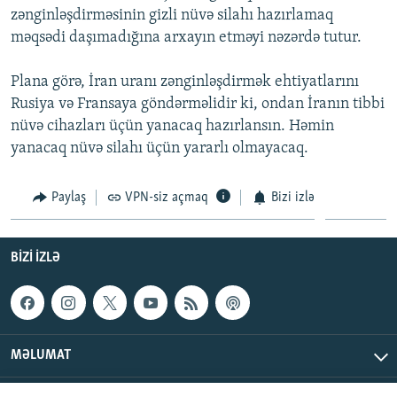
zənginləşdirməsinin gizli nüvə silahı hazırlamaq
İNFOQRAFIKA
AZƏRBAYCAN ƏDƏBIYYATI KITABXANASI
MISSIYAMIZ
BIZI IZLƏ
məqsədi daşımadığına arxayın etməyi nəzərdə tutur.
KARIKATURA
İSLAM VƏ DEMOKRATIYA
PEŞƏ ETIKASI VƏ JURNALISTIKA STANDARTLARIMIZ
Plana görə, İran uranı zənginləşdirmək ehtiyatlarını
İZ - MƏDƏNIYYƏT PROQRAMI
MATERIALLARIMIZDAN ISTIFADƏ
Rusiya və Fransaya göndərməlidir ki, ondan İranın tibbi
AZADLIQRADIOSU MOBIL TELEFONUNUZDA
RFE/RL-in bütün saytları
nüvə cihazları üçün yanacaq hazırlansın. Həmin
BIZIMLƏ ƏLAQƏ
yanacaq nüvə silahı üçün yararlı olmayacaq.
XƏBƏR BÜLLETENLƏRIMIZ
Paylaş
VPN-siz açmaq
Bizi izlə
BIZI IZLƏ
MƏLUMAT