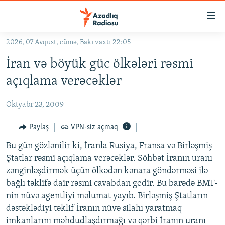
Keçid
linkləri
Əsas
2026, 07 Avqust, cümə, Bakı vaxtı 22:05
məzmuna
GÜNDƏM
İran və böyük güc ölkələri rəsmi
qayıt
#İZAHLA
Əsas
açıqlama verəcəklər
KORRUPSIOMETR
naviqasiyaya
qayıt
Oktyabr 23, 2009
#ƏSLINDƏ
Axtarışa
FƏRQƏ BAX
Paylaş
VPN-siz açmaq
keç
QANUNI DOĞRU
Bu gün gözlənilir ki, İranla Rusiya, Fransa və Birləşmiş
Ştatlar rəsmi açıqlama verəcəklər. Söhbət İranın uranı
ARAŞDIRMA
zənginləşdirmək üçün ölkədən kənara göndərməsi ilə
MULTIMEDIA
bağlı təklifə dair rəsmi cavabdan gedir. Bu barədə BMT-
nin nüvə agentliyi məlumat yayıb. Birləşmiş Ştatların
RADIO ARXIV
VIDEO
dəstəklədiyi təklif İranın nüvə silahı yaratmaq
HAQQIMIZDA
FOTOQALEREYA
OXU ZALI
imkanlarını məhdudlaşdırmağı və qərbi İranın uranı