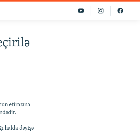
çirilə
nun etirazına
ndədir.
ğı halda dəyişə