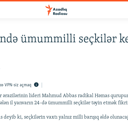
ində ümummilli seçkilər ke
9
VPN-siz açmaq
r ərazilərinin lideri Mahmud Abbas radikal Həmas qurupu
lən il yanvarın 24-də ümummilli seçkilər təyin etmək fikri
eyib ki, seçkilərin vaxtı yalnız milli barışıq əldə olunaca