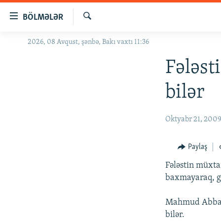
Keçid
BÖLMƏLƏR
linkləri
Axtar
Əsas
2026, 08 Avqust, şənbə, Bakı vaxtı 11:36
GÜNDƏM
məzmuna
#İZAHLA
Fələst
qayıt
Əsas
KORRUPSIOMETR
bilər
naviqasiyaya
#ƏSLINDƏ
qayıt
Axtarışa
FƏRQƏ BAX
Oktyabr 21, 200
keç
QANUNI DOĞRU
Paylaş
ARAŞDIRMA
Fələstin müxta
MULTIMEDIA
baxmayaraq, gə
RADIO ARXIV
VIDEO
Mahmud Abbas d
HAQQIMIZDA
FOTOQALEREYA
OXU ZALI
bilər.