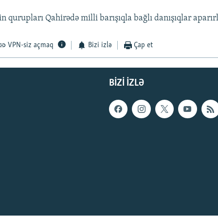
in qurupları Qahirədə milli barışıqla bağlı danışıqlar aparırl
VPN-siz açmaq
Bizi izlə
Çap et
BIZI IZLƏ