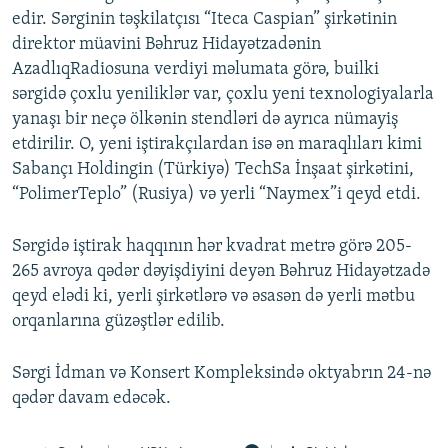
edir. Sərginin təşkilatçısı “Iteca Caspian” şirkətinin
İNFOQRAFIKA
AZƏRBAYCAN ƏDƏBIYYATI KITABXANASI
MISSIYAMIZ
BIZI IZLƏ
direktor müavini Bəhruz Hidayətzadənin
KARIKATURA
İSLAM VƏ DEMOKRATIYA
PEŞƏ ETIKASI VƏ JURNALISTIKA STANDARTLARIMIZ
AzadlıqRadiosuna verdiyi məlumata görə, builki
İZ - MƏDƏNIYYƏT PROQRAMI
MATERIALLARIMIZDAN ISTIFADƏ
sərgidə çoxlu yeniliklər var, çoxlu yeni texnologiyalarla
yanaşı bir neçə ölkənin stendləri də ayrıca nümayiş
AZADLIQRADIOSU MOBIL TELEFONUNUZDA
RFE/RL-in bütün saytları
etdirilir. O, yeni iştirakçılardan isə ən maraqlıları kimi
BIZIMLƏ ƏLAQƏ
Sabançı Holdingin (Türkiyə) TechSa İnşaat şirkətini,
“PolimerTeplo” (Rusiya) və yerli “Naymex”i qeyd etdi.
XƏBƏR BÜLLETENLƏRIMIZ
Sərgidə iştirak haqqının hər kvadrat metrə görə 205-
265 avroya qədər dəyişdiyini deyən Bəhruz Hidayətzadə
qeyd elədi ki, yerli şirkətlərə və əsasən də yerli mətbu
orqanlarına güzəştlər edilib.
Sərgi İdman və Konsert Kompleksində oktyabrın 24-nə
qədər davam edəcək.