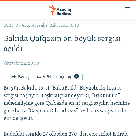
Keçid
linkləri
Əsas
2026, 08 Avqust, şənbə, Bakı vaxtı 18:18
məzmuna
GÜNDƏM
Bakıda Qafqazın ən böyük sərgisi
qayıt
#İZAHLA
Əsas
açıldı
KORRUPSIOMETR
naviqasiyaya
qayıt
Oktyabr 22, 2009
#ƏSLINDƏ
Axtarışa
FƏRQƏ BAX
Paylaş
VPN-siz açmaq
keç
QANUNI DOĞRU
Bu gün Bakıda 15-ci “BakuBuild” Beynəlxalq İnşaat
sərgisi başlayıb. Təşkilatçılar deyir ki, “BakuBuild”
ARAŞDIRMA
nəhəngliyinə görə Qafqazda ən iri sərgi sayılır, həcminə
MULTIMEDIA
görə hətta “Caspian Oil and Gas” neft-qaz sərgisini də
geridə qoyur.
RADIO ARXIV
VIDEO
HAQQIMIZDA
FOTOQALEREYA
OXU ZALI
Budəfəki sərgidə 27 ölkədən 270-dən çox şirkət iştirak