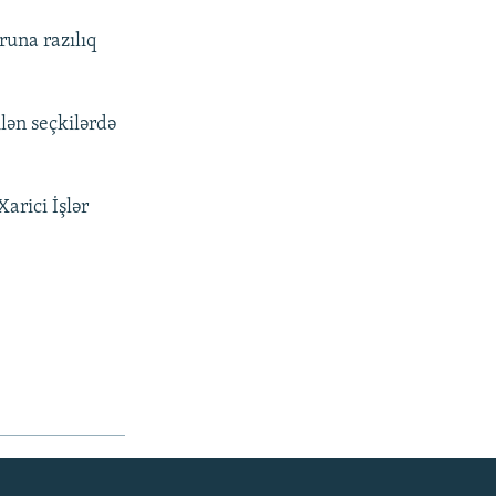
runa razılıq
lən seçkilərdə
arici İşlər