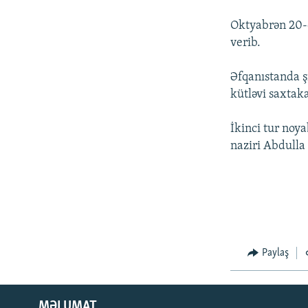
İNFOQRAFIKA
AZƏRBAYCAN ƏDƏBIYYATI KITABXANASI
MISSIYAMIZ
Oktyabrən 20-d
KARIKATURA
İSLAM VƏ DEMOKRATIYA
PEŞƏ ETIKASI VƏ JURNALISTIKA
STANDARTLARIMIZ
verib.
İZ - MƏDƏNIYYƏT PROQRAMI
MATERIALLARIMIZDAN ISTIFADƏ
Əfqanıstanda ş
AZADLIQRADIOSU MOBIL TELEFONUNUZDA
kütləvi saxtaka
BIZIMLƏ ƏLAQƏ
İkinci tur noya
XƏBƏR BÜLLETENLƏRIMIZ
naziri Abdulla
Paylaş
MƏLUMAT