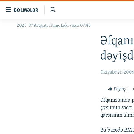
Keçid
BÖLMƏLƏR
linkləri
Axtar
Əsas
2026, 07 Avqust, cümə, Bakı vaxtı 07:48
GÜNDƏM
məzmuna
#İZAHLA
Əfqanı
qayıt
Əsas
KORRUPSIOMETR
dəyişdi
naviqasiyaya
#ƏSLINDƏ
qayıt
Axtarışa
FƏRQƏ BAX
Oktyabr 21, 200
keç
QANUNI DOĞRU
Paylaş
ARAŞDIRMA
Əfqanıstanda p
MULTIMEDIA
çoxunun sədri 
RADIO ARXIV
VIDEO
qarşısının alın
HAQQIMIZDA
FOTOQALEREYA
OXU ZALI
Bu barədə BMT