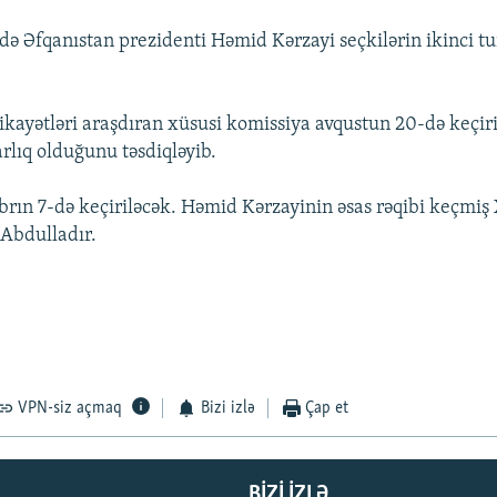
ə Əfqanıstan prezidenti Həmid Kərzayi seçkilərin ikinci tu
ikayətləri araşdıran xüsusi komissiya avqustun 20-də keçiri
rlıq olduğunu təsdiqləyib.
brın 7-də keçiriləcək. Həmid Kərzayinin əsas rəqibi keçmiş X
 Abdulladır.
VPN-siz açmaq
Bizi izlə
Çap et
BIZI IZLƏ