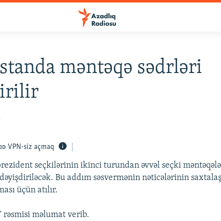
standa məntəqə sədrləri
rilir
9
VPN-siz açmaq
rezident seçkilərinin ikinci turundan əvvəl seçki məntəqəl
dəyişdiriləcək. Bu addım səsvermənin nəticələrinin saxtala
ması üçün atılır.
 rəsmisi məlumat verib.