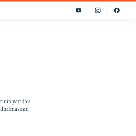
ərinin yarıdan
şdırılmasının