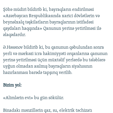
Şöbə müdiri bildirib ki, bayraqların endirilməsi
«Azərbaycan Respublikasında xarici dövlətlərin və
beynəlxalq təşkilatların bayraqlarının istifadəsi
qaydaları haqqında» Qanunun yerinə yetirilməsi ilə
əlaqədardır.
Ə.Həsənov bildirib ki, bu qanunun qəbulundan sonra
yerli və mərkəzi icra hakimiyyəti orqanlarına qanunun
yerinə yetirilməsi üçün müxtəlif yerlərdə bu tələblərə
uyğun olmadan asılmış bayraqların siyahısının
hazırlanması barədə tapşırıq verilib.
Bizim yol:
«Alimlərin evi» bu gün sökülür.
Binadakı mənzillərin qaz, su, elektrik təchizatı