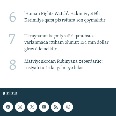
6
'Human Rights Watch': Hakimiyyət Əli
Kərimliyə qarşı pis rəftara son qoymalıdır
7
Ukraynanın keçmiş səfiri qanunsuz
varlanmada ittiham olunur: 134 min dollar
girov ödəməlidir
8
Matviyenkodan Rubinyana xəbərdarlıq:
rusiyalı turistlər gəlməyə bilər
BIZI IZLƏ