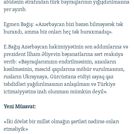
abidənin ətrafından türk bayraqlarının yığışdırılmasına
yer ayırıb.
Egmen Bağış: «Azərbaycan bizi bəzən bilməyərək tək
buraxdı, amma biz onları heç tək buraxmadıq».
E.Bağış Azərbaycan hakimiyyətinin son addımlarına və
prezident İlham Əliyevin bəyanatlarına sərt reaksiya
verib: «Bayraqlarımızın endirilməsinin, azanların
kəsilməsinin, məscid qapılarına möhür vurulmasının,
rusların Ukraynaya, Gürcüstana etdiyi sayaq qaz
təhdidləri yağdırılmasının anlaşılması və Türkiyə
ictimaiyyətinə izah olunması mümkün deyil».
Yeni Müsavat:
«İki dövlət bir millət olmağın şərtləri nədirsə onları
etməliyik»