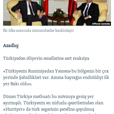
İNFOQRAFIKA
AZƏRBAYCAN ƏDƏBIYYATI KITABXANASI
MISSIYAMIZ
BIZI IZLƏ
KARIKATURA
İSLAM VƏ DEMOKRATIYA
PEŞƏ ETIKASI VƏ JURNALISTIKA STANDARTLARIMIZ
İZ - MƏDƏNIYYƏT PROQRAMI
MATERIALLARIMIZDAN ISTIFADƏ
İki ölkə arasında münasibətlər kəskinləşir
AZADLIQRADIOSU MOBIL TELEFONUNUZDA
RFE/RL-in bütün saytları
BIZIMLƏ ƏLAQƏ
Azadlıq:
XƏBƏR BÜLLETENLƏRIMIZ
Türkiyədən Əliyevin əməllərinə sərt reaksiya
«Türkiyənin Ruminiyadan Yəmənə bu bölgənin bir çox
yerində Şəhidlikləri var. Amma bayrağın endirildiyi ilk
yer Bakı oldu».
Dünən Türkiyə mətbuatı bu mövzuya geniş yer
ayırmışdı. Türkiyənin ən nüfuzlu qəzetlərindən olan
«Hurriyet» də türk əsgərinin şərəfinə qoyulmuş