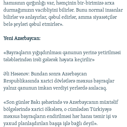
hamısının qırğınlığı var, həmçinin bir-birimizə arxa
durmağımızın vacibliyini bilirlər. Bunu normal insanlar
bilirlər və anlayırlar, qəbul edirlər, amma siyasətçilər
belə şeyləri qəbul etmirlər».
Yeni Azərbaycan:
«Bayraqların yığışdırılması qanunun yerinə yetirilməsi
tələblərindən irəli gələrək həyata keçirilir»
Əli Həsənov: Bundan sonra Azərbaycan
Respublikasında xarici dövlətlərə məxsus bayraqlar
yalnız qanunun imkan verdiyi yerlərdə asılacaq.
«Son günlər Bakı şəhərində və Azərbaycanın müxtəlif
bölgələrində xarici ölkələrə, o cümlədən Türkiyəyə
məxsus bayraqların endirilməsi hər hansı təmir işi və
yaxud planlaşdırılan başqa işlə bağlı deyil».