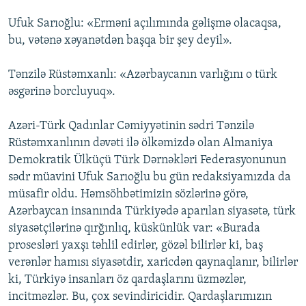
Ufuk Sarıoğlu: «Erməni açılımında gəlişmə olacaqsa,
bu, vətənə xəyanətdən başqa bir şey deyil».
Tənzilə Rüstəmxanlı: «Azərbaycanın varlığını o türk
əsgərinə borcluyuq».
Azəri-Türk Qadınlar Cəmiyyətinin sədri Tənzilə
Rüstəmxanlının dəvəti ilə ölkəmizdə olan Almaniya
Demokratik Ülküçü Türk Dərnəkləri Federasyonunun
sədr müavini Ufuk Sarıoğlu bu gün redaksiyamızda da
müsafir oldu. Həmsöhbətimizin sözlərinə görə,
Azərbaycan insanında Türkiyədə aparılan siyasətə, türk
siyasətçilərinə qırğınlıq, küskünlük var: «Burada
prosesləri yaxşı təhlil edirlər, gözəl bilirlər ki, baş
verənlər hamısı siyasətdir, xaricdən qaynaqlanır, bilirlər
ki, Türkiyə insanları öz qardaşlarını üzməzlər,
incitməzlər. Bu, çox sevindiricidir. Qardaşlarımızın