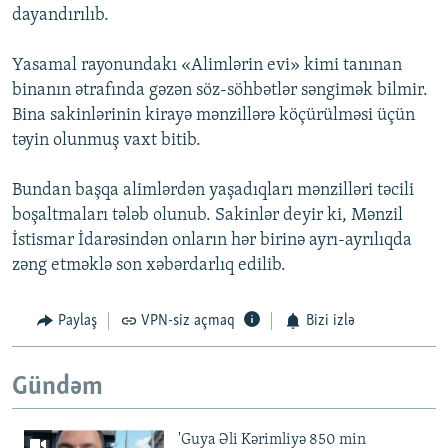
dayandırılıb.
Yasamal rayonundakı «Alimlərin evi» kimi tanınan
binanın ətrafında gəzən söz-söhbətlər səngimək bilmir.
Bina sakinlərinin kirayə mənzillərə köçürülməsi üçün
təyin olunmuş vaxt bitib.
Bundan başqa alimlərdən yaşadıqları mənzilləri təcili
boşaltmaları tələb olunub. Sakinlər deyir ki, Mənzil
İstismar İdarəsindən onların hər birinə ayrı-ayrılıqda
zəng etməklə son xəbərdarlıq edilib.
Paylaş
VPN-siz açmaq
Bizi izlə
Gündəm
'Guya Əli Kərimliyə 850 min