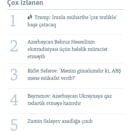
Çox izlənən
1
Tramp: İranla müharibə 'çox tezliklə'
başa çatacaq
2
Azərbaycan Bəhruz Həsənlinin
ekstradisiyası üçün hələlik müraciət
etməyib
3
Rüfət Səfərov: 'Mənim günahımdır ki, ABŞ
mənə mükafat verib?'
4
Bayramov: Azərbaycan Ukraynaya qaz
tədarük etməyə hazırdır
5
Zamin Salayev azadlığa çıxıb