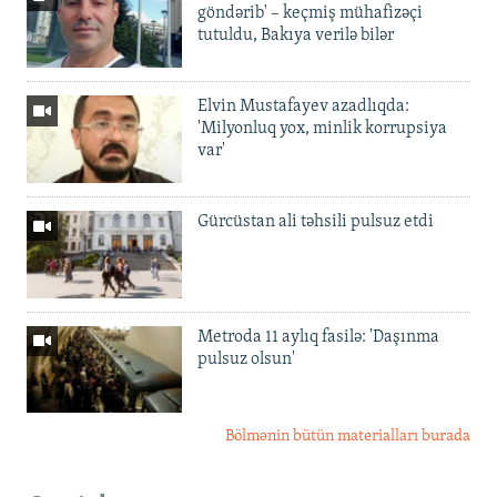
göndərib' – keçmiş mühafizəçi
tutuldu, Bakıya verilə bilər
Elvin Mustafayev azadlıqda:
'Milyonluq yox, minlik korrupsiya
var'
Gürcüstan ali təhsili pulsuz etdi
Metroda 11 aylıq fasilə: 'Daşınma
pulsuz olsun'
Bölmənin bütün materialları burada