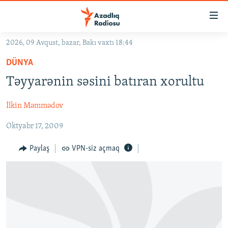
Keçid
linkləri
Əsas
2026, 09 Avqust, bazar, Bakı vaxtı 18:44
məzmuna
GÜNDƏM
DÜNYA
qayıt
#İZAHLA
Əsas
Təyyarənin səsini batıran xorultu
KORRUPSIOMETR
naviqasiyaya
qayıt
İlkin Məmmədov
#ƏSLINDƏ
Axtarışa
Oktyabr 17, 2009
FƏRQƏ BAX
keç
QANUNI DOĞRU
Paylaş
VPN-siz açmaq
ARAŞDIRMA
MULTIMEDIA
RADIO ARXIV
VIDEO
HAQQIMIZDA
FOTOQALEREYA
OXU ZALI