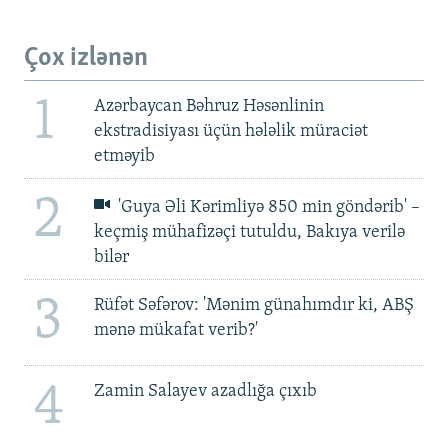
Çox izlənən
1
Azərbaycan Bəhruz Həsənlinin
ekstradisiyası üçün hələlik müraciət
etməyib
2
'Guya Əli Kərimliyə 850 min göndərib' –
keçmiş mühafizəçi tutuldu, Bakıya verilə
bilər
3
Rüfət Səfərov: 'Mənim günahımdır ki, ABŞ
mənə mükafat verib?'
4
Zamin Salayev azadlığa çıxıb