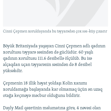
İNFOQRAFIKA
AZƏRBAYCAN ƏDƏBIYYATI KITABXANASI
MISSIYAMIZ
BIZI IZLƏ
KARIKATURA
İSLAM VƏ DEMOKRATIYA
PEŞƏ ETIKASI VƏ JURNALISTIKA STANDARTLARIMIZ
İZ - MƏDƏNIYYƏT PROQRAMI
MATERIALLARIMIZDAN ISTIFADƏ
AZADLIQRADIOSU MOBIL TELEFONUNUZDA
Cinni Çepmen xoruldayanda bu təyyarədən çox səs-küy çıxarır
RFE/RL-in bütün saytları
BIZIMLƏ ƏLAQƏ
Böyük Britaniyada yaşayan Cinni Çepmen adlı qadının
XƏBƏR BÜLLETENLƏRIMIZ
xorultusu təyyarə səsindən də güclüdür. 60 yaşlı
qadının xorultusu 111.6 desibellə ölçülüb. Bu isə
alçaqdan uçan təyyarənin səsindən də 8 desibel
yüksəkdir.
Çepmenin 18 illik həyat yoldaşı Kolin xanımı
xoruldamağa başlayanda kar olmamaq üçün ən uzaq
otağa keçməyə məcbur olduğunu bildirir.
Dayly Mail qəzetinin məlumatına görə, 4 nəvəsi olan