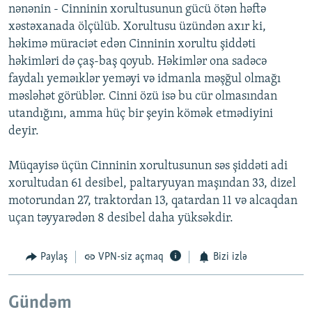
nənənin - Cinninin xorultusunun gücü ötən həftə
xəstəxanada ölçülüb. Xorultusu üzündən axır ki,
həkimə müraciət edən Cinninin xorultu şiddəti
həkimləri də çaş-baş qoyub. Həkimlər ona sadəcə
faydalı yeməıklər yeməyi və idmanla məşğul olmağı
məsləhət görüblər. Cinni özü isə bu cür olmasından
utandığını, amma hüç bir şeyin kömək etmədiyini
deyir.
Müqayisə üçün Cinninin xorultusunun səs şiddəti adi
xorultudan 61 desibel, paltaryuyan maşından 33, dizel
motorundan 27, traktordan 13, qatardan 11 və alcaqdan
uçan təyyarədən 8 desibel daha yüksəkdir.
Paylaş
VPN-siz açmaq
Bizi izlə
Gündəm