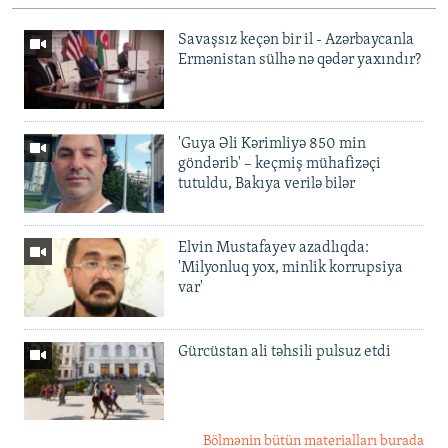
Savaşsız keçən bir il - Azərbaycanla
Ermənistan sülhə nə qədər yaxındır?
'Guya Əli Kərimliyə 850 min
göndərib' – keçmiş mühafizəçi
tutuldu, Bakıya verilə bilər
Elvin Mustafayev azadlıqda:
'Milyonluq yox, minlik korrupsiya
var'
Gürcüstan ali təhsili pulsuz etdi
Bölmənin bütün materialları burada