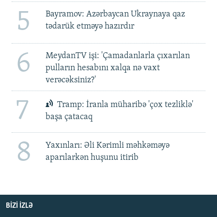
5
Bayramov: Azərbaycan Ukraynaya qaz
tədarük etməyə hazırdır
6
MeydanTV işi: 'Çamadanlarla çıxarılan
pulların hesabını xalqa nə vaxt
verəcəksiniz?'
7
Tramp: İranla müharibə 'çox tezliklə'
başa çatacaq
8
Yaxınları: Əli Kərimli məhkəməyə
aparılarkən huşunu itirib
BIZI IZLƏ