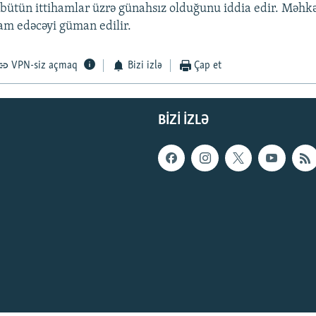
bütün ittihamlar üzrə günahsız olduğunu iddia edir. Məhk
vam edəcəyi güman edilir.
VPN-siz açmaq
Bizi izlə
Çap et
BIZI IZLƏ