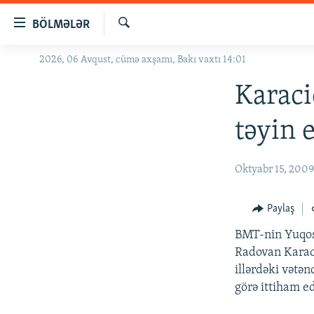
Keçid
BÖLMƏLƏR
linkləri
Axtar
Əsas
2026, 06 Avqust, cümə axşamı, Bakı vaxtı 14:01
GÜNDƏM
məzmuna
#İZAHLA
Karaci
qayıt
Əsas
KORRUPSIOMETR
təyin e
naviqasiyaya
#ƏSLINDƏ
qayıt
Axtarışa
FƏRQƏ BAX
Oktyabr 15, 200
keç
QANUNI DOĞRU
Paylaş
ARAŞDIRMA
BMT-nin Yuqosl
MULTIMEDIA
Radovan Karac
RADIO ARXIV
VIDEO
illərdəki vətən
görə ittiham ed
HAQQIMIZDA
FOTOQALEREYA
OXU ZALI