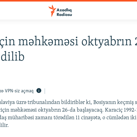
çin məhkəməsi oktyabrın 
dilib
9
VPN-siz açmaq
aviya üzrə tribunalından bildiriblər ki, Bosiyanın keçmiş s
için məhkəməsi oktyabrın 26-da başlayacaq. Karaciç 1992-
daş müharibəsi zamanı törədilən 11 cinayətə, o cümlədən iki 
ilir.