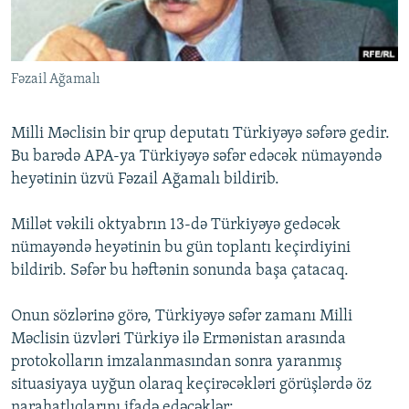
İNFOQRAFIKA
AZƏRBAYCAN ƏDƏBIYYATI KITABXANASI
MISSIYAMIZ
BIZI IZLƏ
KARIKATURA
İSLAM VƏ DEMOKRATIYA
PEŞƏ ETIKASI VƏ JURNALISTIKA STANDARTLARIMIZ
Fəzail Ağamalı
İZ - MƏDƏNIYYƏT PROQRAMI
MATERIALLARIMIZDAN ISTIFADƏ
AZADLIQRADIOSU MOBIL TELEFONUNUZDA
RFE/RL-in bütün saytları
Milli Məclisin bir qrup deputatı Türkiyəyə səfərə gedir.
BIZIMLƏ ƏLAQƏ
Bu barədə APA-ya Türkiyəyə səfər edəcək nümayəndə
heyətinin üzvü Fəzail Ağamalı bildirib.
XƏBƏR BÜLLETENLƏRIMIZ
Millət vəkili oktyabrın 13-də Türkiyəyə gedəcək
nümayəndə heyətinin bu gün toplantı keçirdiyini
bildirib. Səfər bu həftənin sonunda başa çatacaq.
Onun sözlərinə görə, Türkiyəyə səfər zamanı Milli
Məclisin üzvləri Türkiyə ilə Ermənistan arasında
protokolların imzalanmasından sonra yaranmış
situasiyaya uyğun olaraq keçirəcəkləri görüşlərdə öz
narahatlıqlarını ifadə edəcəklər: