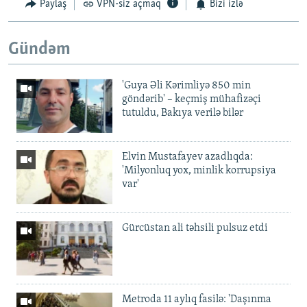
Paylaş
VPN-siz açmaq
Bizi izlə
Gündəm
'Guya Əli Kərimliyə 850 min
göndərib' – keçmiş mühafizəçi
tutuldu, Bakıya verilə bilər
Elvin Mustafayev azadlıqda:
'Milyonluq yox, minlik korrupsiya
var'
Gürcüstan ali təhsili pulsuz etdi
Metroda 11 aylıq fasilə: 'Daşınma