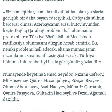
«Biz həm iqtidar, həm də müxalifətdən olan şəxslərlə
görüşüb bir daha bəyan edəcəyik ki, Qafqazda sülhün
bərqərar olması Azərbaycanın ərazi bütövlüyündən
keçir. Dağlıq Qarabağ problemi həll olunmadan
protokolların Türkiyə Böyük Millət Məclisində
ratifikasiya olunmasını düzgün hesab etmirik. Bu,
nəinki problemi həll edəcək, əksinə münaqişənin
nizamlanmasına mənfi təsir göstərəcək. Türkiyə
hökumətinin rəhbərliyi ilə də görüşümüz gözlənilir».
Nümayəndə heyətinə Səməd Seyidov, Nizami Cəfərov,
Əli Hüseynov, Qüdrət Həsənquliyev, Rövşən Rzayev,
Əkrəm Abdullayev, Asəf Hacıyev, Mübariz Qurbanlı,
Qənirə Paşayeva, Gültəkin Hacıbəyli və Fəzail Ağamalı
daxildir.