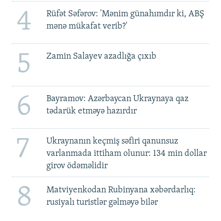
4
Rüfət Səfərov: 'Mənim günahımdır ki, ABŞ
mənə mükafat verib?'
5
Zamin Salayev azadlığa çıxıb
6
Bayramov: Azərbaycan Ukraynaya qaz
tədarük etməyə hazırdır
7
Ukraynanın keçmiş səfiri qanunsuz
varlanmada ittiham olunur: 134 min dollar
girov ödəməlidir
8
Matviyenkodan Rubinyana xəbərdarlıq:
rusiyalı turistlər gəlməyə bilər