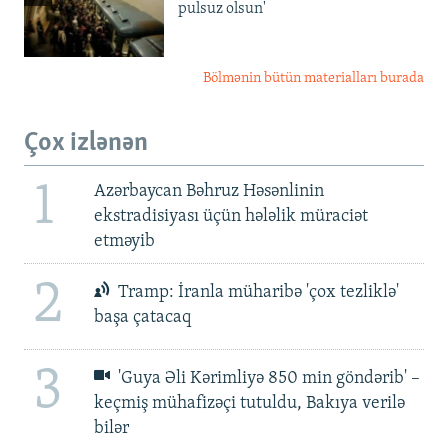
pulsuz olsun'
Bölmənin bütün materialları burada
Çox izlənən
1
Azərbaycan Bəhruz Həsənlinin
ekstradisiyası üçün hələlik müraciət
etməyib
2
Tramp: İranla müharibə 'çox tezliklə'
başa çatacaq
3
'Guya Əli Kərimliyə 850 min göndərib' –
keçmiş mühafizəçi tutuldu, Bakıya verilə
bilər