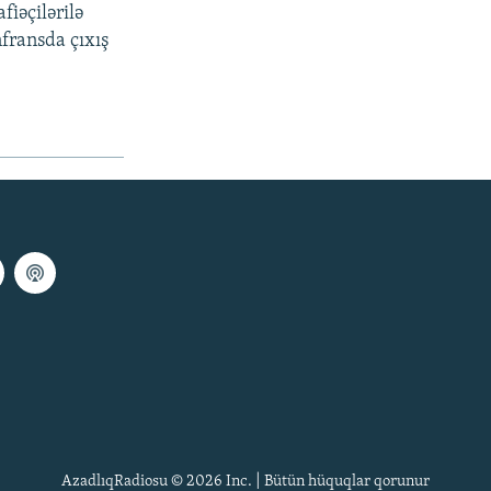
iəçilərilə
fransda çıxış
AzadlıqRadiosu © 2026 Inc. | Bütün hüquqlar qorunur