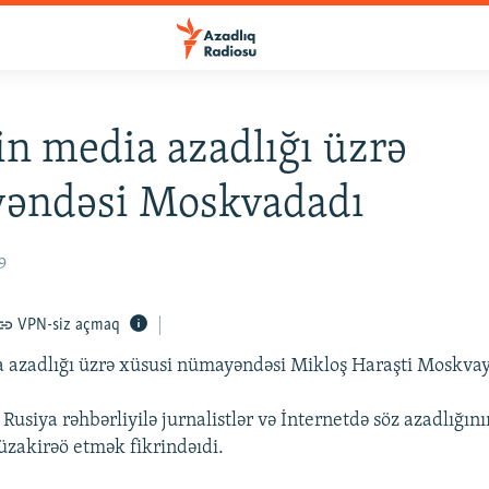
n media azadlığı üzrə
əndəsi Moskvadadı
9
VPN-siz açmaq
 azadlığı üzrə xüsusi nümayəndəsi Mikloş Haraşti Moskvay
Rusiya rəhbərliyilə jurnalistlər və İnternetdə söz azadlığı
üzakirəö etmək fikrindəıdi.