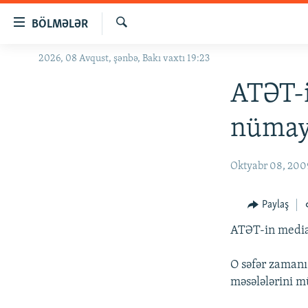
Keçid
BÖLMƏLƏR
linkləri
Axtar
Əsas
2026, 08 Avqust, şənbə, Bakı vaxtı 19:23
GÜNDƏM
məzmuna
#İZAHLA
ATƏT-i
qayıt
Əsas
KORRUPSIOMETR
nümay
naviqasiyaya
#ƏSLINDƏ
qayıt
Axtarışa
FƏRQƏ BAX
Oktyabr 08, 200
keç
QANUNI DOĞRU
Paylaş
ARAŞDIRMA
ATƏT-in media
MULTIMEDIA
RADIO ARXIV
VIDEO
O səfər zamanı 
məsələlərini m
HAQQIMIZDA
FOTOQALEREYA
OXU ZALI