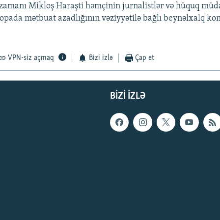
 zamanı Mikloş Haraşti həmçinin jurnalistlər və hüquq müdaf
opada mətbuat azadlığının vəziyyətilə bağlı beynəlxalq kon
VPN-siz açmaq
Bizi izlə
Çap et
BIZI IZLƏ