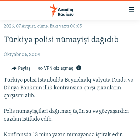
Keçid
linkləri
Əsas
2026, 07 Avqust, cümə, Bakı vaxtı 00:05
məzmuna
GÜNDƏM
Türkiyə polisi nümayişi dağıdıb
qayıt
#İZAHLA
Əsas
Oktyabr 06, 2009
KORRUPSIOMETR
naviqasiyaya
qayıt
#ƏSLINDƏ
Paylaş
VPN-siz açmaq
Axtarışa
FƏRQƏ BAX
keç
Türkiyə polisi İstanbulda Beynəlxalq Valyuta Fondu və
Dünya Bankının illik konfransına qarşı çıxanların
QANUNI DOĞRU
qarşısını alıb.
ARAŞDIRMA
Polis nümayişçiləri dağıtmaq üçün su və gözyaşardıcı
MULTIMEDIA
qazdan istifadə edib.
RADIO ARXIV
VIDEO
HAQQIMIZDA
Konfransda 13 minə yaxın nümayəndə iştirak edir.
FOTOQALEREYA
OXU ZALI