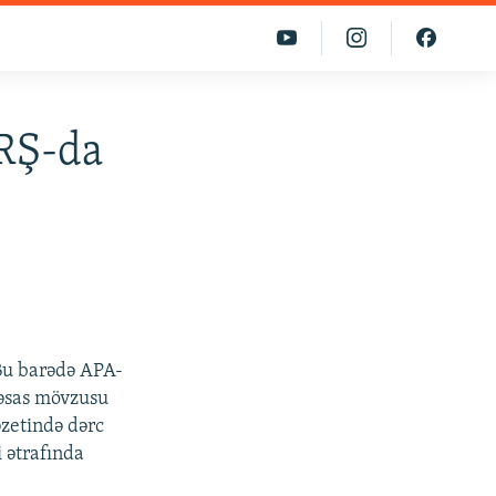
RŞ-da
 Bu barədə APA-
 əsas mövzusu
zetində dərc
 ətrafında