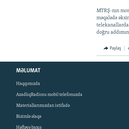
İNFOQRAFIKA
AZƏRBAYCAN ƏDƏBIYYATI KITABXANASI
MISSIYAMIZ
MTRŞ-nın monit
KARIKATURA
İSLAM VƏ DEMOKRATIYA
PEŞƏ ETIKASI VƏ JURNALISTIKA
STANDARTLARIMIZ
məqalədə əksini
İZ - MƏDƏNIYYƏT PROQRAMI
telekanallarda 
MATERIALLARIMIZDAN ISTIFADƏ
doğru addımın 
AZADLIQRADIOSU MOBIL TELEFONUNUZDA
BIZIMLƏ ƏLAQƏ
Paylaş
XƏBƏR BÜLLETENLƏRIMIZ
MƏLUMAT
Haqqımızda
AzadlıqRadiosu mobil telefonuzda
Materiallarımızdan istifadə
Bizimlə əlaqə
BIZI IZLƏ
Həftəyə baxış