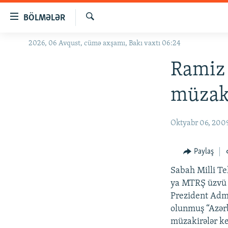
Keçid
BÖLMƏLƏR
linkləri
Axtar
Əsas
2026, 06 Avqust, cümə axşamı, Bakı vaxtı 06:24
GÜNDƏM
məzmuna
#İZAHLA
Ramiz
qayıt
Əsas
KORRUPSIOMETR
müzak
naviqasiyaya
#ƏSLINDƏ
qayıt
Axtarışa
FƏRQƏ BAX
Oktyabr 06, 200
keç
QANUNI DOĞRU
Paylaş
ARAŞDIRMA
Sabah Milli Te
MULTIMEDIA
ya MTRŞ üzvü Q
RADIO ARXIV
VIDEO
Prezident Admi
olunmuş “Azərb
HAQQIMIZDA
FOTOQALEREYA
OXU ZALI
müzakirələr k