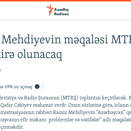
 Mehdiyevin məqaləsi MT
irə olunacaq
9
VPN-siz açmaq
leviziya və Radio Şurasının (MTRŞ) toplantısı keçiriləcək.
afar Cəbiyev məlumat verib. Onun sözlərinə görə, iclasın
nistrasiyasının rəhbəri Ramiz Mehdiyevin “Azərbaycan” qə
aycanın efir məkanı: problemlər və vəzifələr” adlı məqaləsi
eçirməkdir.