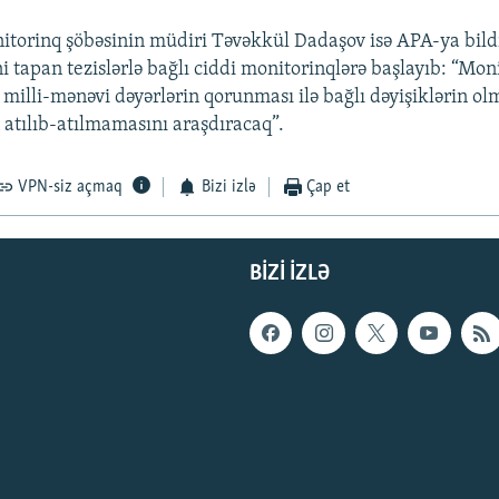
orinq şöbəsinin müdiri Təvəkkül Dadaşov isə APA-ya bildi
 tapan tezislərlə bağlı ciddi monitorinqlərə başlayıb: “Mon
milli-mənəvi dəyərlərin qorunması ilə bağlı dəyişiklərin olm
atılıb-atılmamasını araşdıracaq”.
VPN-siz açmaq
Bizi izlə
Çap et
BIZI IZLƏ