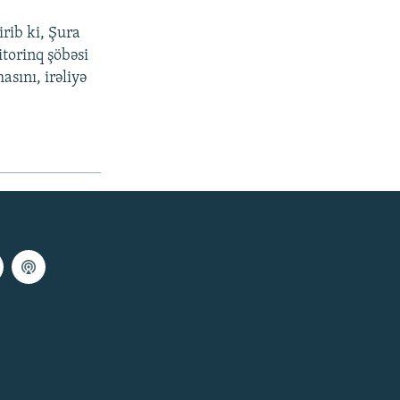
rib ki, Şura
itorinq şöbəsi
asını, irəliyə