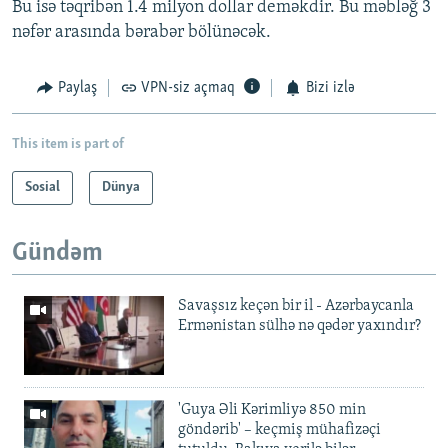
Bu isə təqribən 1.4 milyon dollar deməkdir. Bu məbləğ 3
nəfər arasında bərabər bölünəcək.
Paylaş
VPN-siz açmaq
Bizi izlə
This item is part of
Sosial
Dünya
Gündəm
Savaşsız keçən bir il - Azərbaycanla
Ermənistan sülhə nə qədər yaxındır?
'Guya Əli Kərimliyə 850 min
göndərib' – keçmiş mühafizəçi