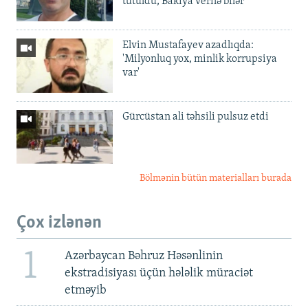
tutuldu, Bakıya verilə bilər
Elvin Mustafayev azadlıqda:
'Milyonluq yox, minlik korrupsiya
var'
Gürcüstan ali təhsili pulsuz etdi
Bölmənin bütün materialları burada
Çox izlənən
1
Azərbaycan Bəhruz Həsənlinin
ekstradisiyası üçün hələlik müraciət
etməyib