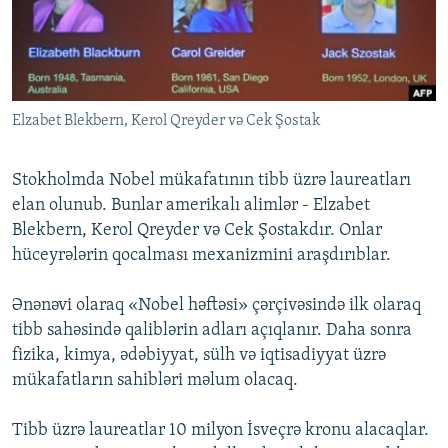
İNFOQRAFIKA
AZƏRBAYCAN ƏDƏBIYYATI KITABXANASI
MISSIYAMIZ
BIZI IZLƏ
KARIKATURA
İSLAM VƏ DEMOKRATIYA
PEŞƏ ETIKASI VƏ JURNALISTIKA STANDARTLARIMIZ
İZ - MƏDƏNIYYƏT PROQRAMI
MATERIALLARIMIZDAN ISTIFADƏ
Elzabet Blekbern, Kerol Qreyder və Cek Şostak
AZADLIQRADIOSU MOBIL TELEFONUNUZDA
RFE/RL-in bütün saytları
BIZIMLƏ ƏLAQƏ
Stokholmda Nobel mükafatının tibb üzrə laureatları
XƏBƏR BÜLLETENLƏRIMIZ
elan olunub. Bunlar amerikalı alimlər - Elzabet
Blekbern, Kerol Qreyder və Cek Şostakdır. Onlar
hüceyrələrin qocalması mexanizmini araşdırıblar.
Ənənəvi olaraq «Nobel həftəsi» çərçivəsində ilk olaraq
tibb sahəsində qaliblərin adları açıqlanır. Daha sonra
fizika, kimya, ədəbiyyat, sülh və iqtisadiyyat üzrə
mükafatların sahibləri məlum olacaq.
Tibb üzrə laureatlar 10 milyon İsveçrə kronu alacaqlar.