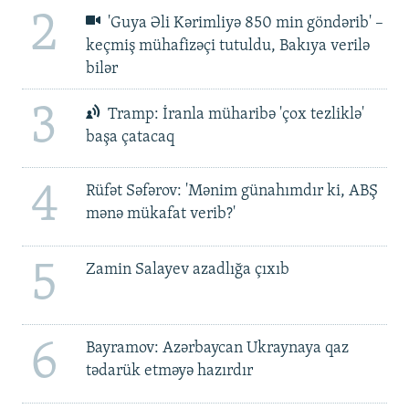
2
'Guya Əli Kərimliyə 850 min göndərib' –
keçmiş mühafizəçi tutuldu, Bakıya verilə
bilər
3
Tramp: İranla müharibə 'çox tezliklə'
başa çatacaq
4
Rüfət Səfərov: 'Mənim günahımdır ki, ABŞ
mənə mükafat verib?'
5
Zamin Salayev azadlığa çıxıb
6
Bayramov: Azərbaycan Ukraynaya qaz
tədarük etməyə hazırdır