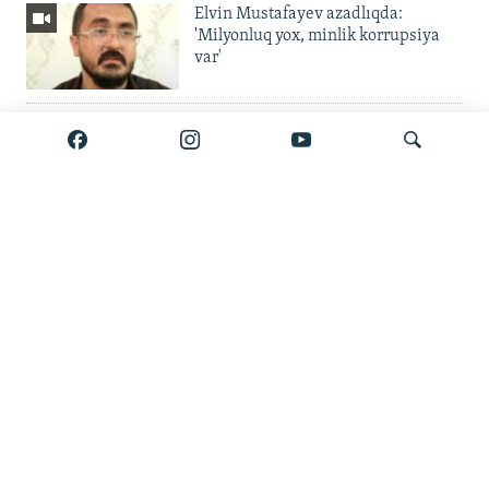
Elvin Mustafayev azadlıqda:
'Milyonluq yox, minlik korrupsiya
var'
Gürcüstan ali təhsili pulsuz etdi
Metroda 11 aylıq fasilə: 'Daşınma
Axtar
pulsuz olsun'
'Binaları o qədər sıx tikiblər ki...' —
Küləklər şəhərində hava böhranı
Bölmənin bütün materialları burada