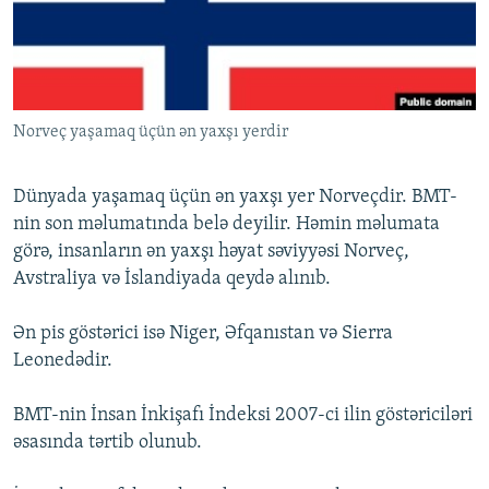
İNFOQRAFIKA
AZƏRBAYCAN ƏDƏBIYYATI KITABXANASI
MISSIYAMIZ
BIZI IZLƏ
KARIKATURA
İSLAM VƏ DEMOKRATIYA
PEŞƏ ETIKASI VƏ JURNALISTIKA STANDARTLARIMIZ
İZ - MƏDƏNIYYƏT PROQRAMI
MATERIALLARIMIZDAN ISTIFADƏ
Norveç yaşamaq üçün ən yaxşı yerdir
AZADLIQRADIOSU MOBIL TELEFONUNUZDA
RFE/RL-in bütün saytları
BIZIMLƏ ƏLAQƏ
Dünyada yaşamaq üçün ən yaxşı yer Norveçdir. BMT-
XƏBƏR BÜLLETENLƏRIMIZ
nin son məlumatında belə deyilir. Həmin məlumata
görə, insanların ən yaxşı həyat səviyyəsi Norveç,
Avstraliya və İslandiyada qeydə alınıb.
Ən pis göstərici isə Niger, Əfqanıstan və Sierra
Leonedədir.
BMT-nin İnsan İnkişafı İndeksi 2007-ci ilin göstəriciləri
əsasında tərtib olunub.