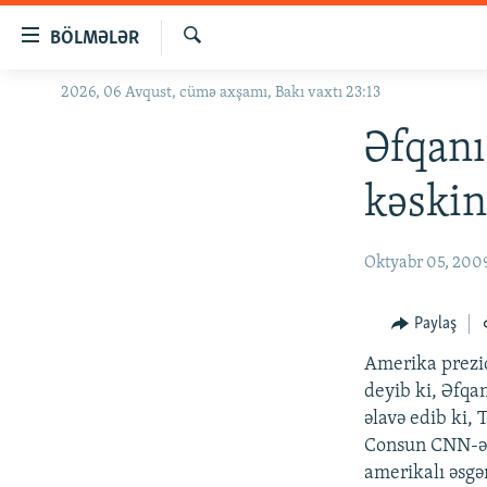
Keçid
BÖLMƏLƏR
linkləri
Axtar
Əsas
2026, 06 Avqust, cümə axşamı, Bakı vaxtı 23:13
GÜNDƏM
məzmuna
#İZAHLA
Əfqanı
qayıt
Əsas
KORRUPSIOMETR
kəskin
naviqasiyaya
#ƏSLINDƏ
qayıt
Axtarışa
FƏRQƏ BAX
Oktyabr 05, 200
keç
QANUNI DOĞRU
Paylaş
ARAŞDIRMA
Amerika prezid
MULTIMEDIA
deyib ki, Əfqa
RADIO ARXIV
VIDEO
əlavə edib ki, 
Consun CNN-ə v
HAQQIMIZDA
FOTOQALEREYA
OXU ZALI
amerikalı əsgə