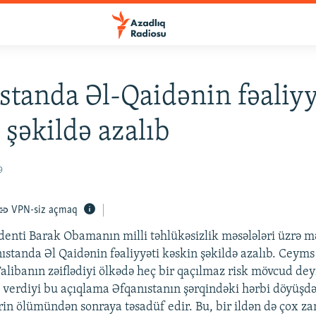
standa Əl-Qaidənin fəaliyy
 şəkildə azalıb
9
VPN-siz açmaq
enti Barak Obamanın milli təhlükəsizlik məsələləri üzrə mə
nıstanda Əl Qaidənin fəaliyyəti kəskin şəkildə azalıb. Ceym
Talibanın zəiflədiyi ölkədə heç bir qaçılmaz risk mövcud de
erdiyi bu açıqlama Əfqanıstanın şərqindəki hərbi döyüşdə
rin ölümündən sonraya təsadüf edir. Bu, bir ildən də çox z