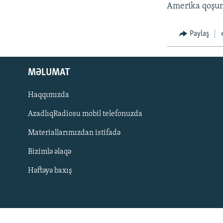
İNFOQRAFIKA
AZƏRBAYCAN ƏDƏBIYYATI KITABXANASI
MISSIYAMIZ
Amerika qoşunu
KARIKATURA
İSLAM VƏ DEMOKRATIYA
PEŞƏ ETIKASI VƏ JURNALISTIKA
STANDARTLARIMIZ
Paylaş
İZ - MƏDƏNIYYƏT PROQRAMI
MATERIALLARIMIZDAN ISTIFADƏ
AZADLIQRADIOSU MOBIL TELEFONUNUZDA
MƏLUMAT
BIZIMLƏ ƏLAQƏ
Haqqımızda
XƏBƏR BÜLLETENLƏRIMIZ
AzadlıqRadiosu mobil telefonuzda
Materiallarımızdan istifadə
Bizimlə əlaqə
Həftəyə baxış
BIZI IZLƏ