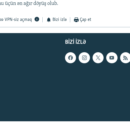
 üçün ən ağır döyüş olub.
VPN-siz açmaq
Bizi izlə
Çap et
BIZI IZLƏ