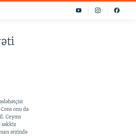
əti
sləhətçisi
s Cons onu da
yil. Ceyms
 səkkiz
aman ərzində