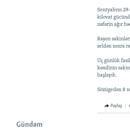
Sentyabrın 29
kilovat gücündə
nəfərin ağır b
Rayon sakinlər
seldən sonra ra
Üç günlük fasi
kəndinin sakinl
başlayıb.
Sözügedən 8 nə
Paylaş
Gündəm