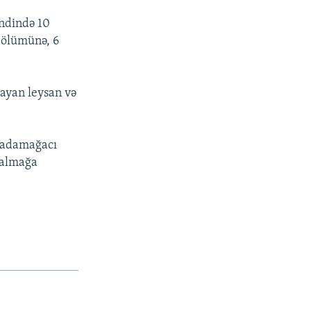
ndində 10
n ölümünə, 6
layan leysan və
 Badamağacı
 çalmağa