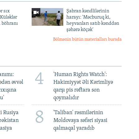
r sıx
Şabran kəndlilərinin
— Küləklər
harayı: 'Məcburuq ki,
a böhranı
heyvanları satıb kənddən
şəhərə köçək'
Bölmənin bütün materialları burada
4
anımı:
'Human Rights Watch':
ədən əvvəl
Hakimiyyət Əli Kərimliyə
ıxışına
qarşı pis rəftara son
u'
qoymalıdır
8
i Rusiya
'Taliban' rəsmilərinin
bəkistan
Moldovaya səfəri siyasi
asiya
qalmaqal yaradıb