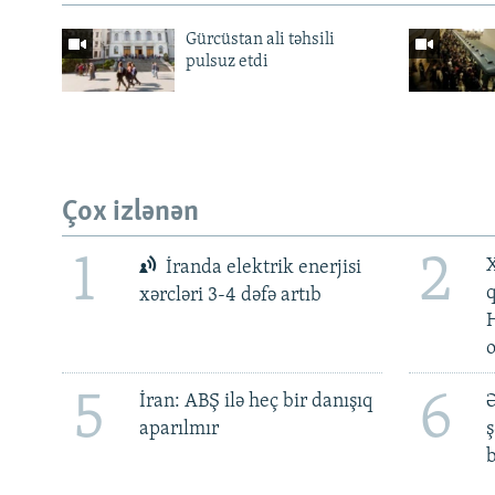
Gürcüstan ali təhsili
pulsuz etdi
Çox izlənən
1
2
X
İranda elektrik enerjisi
xərcləri 3-4 dəfə artıb
5
6
İran: ABŞ ilə heç bir danışıq
Ə
aparılmır
ş
b