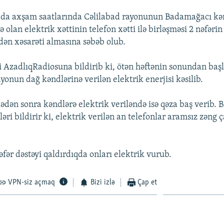
-da axşam saatlarında Cəlilabad rayonunun Badamağacı kə
 olan elektrik xəttinin telefon xətti ilə birləşməsi 2 nəfəri
ədən xəsarəti almasına səbəb olub.
i AzadlıqRadiosuna bildirib ki, ötən həftənin sonundan baş
yonun dağ kəndlərinə verilən elektrik enerjisi kəsilib.
lədən sonra kəndlərə elektrik veriləndə isə qəza baş verib.
əri bildirir ki, elektrik verilən an telefonlar aramsız zəng
fər dəstəyi qaldırdıqda onları elektrik vurub.
VPN-siz açmaq
Bizi izlə
Çap et