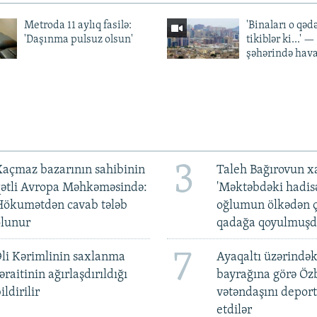
Metroda 11 aylıq fasilə:
'Binaları o qədə
'Daşınma pulsuz olsun'
tikiblər ki...' 
şəhərində hav
3
açmaz bazarının sahibinin
Taleh Bağırovun x
qətli Avropa Məhkəməsində:
'Məktəbdəki hadis
Hökumətdən cavab tələb
oğlumun ölkədən ç
olunur
qadağa qoyulmuşd
7
li Kərimlinin saxlanma
Ayaqaltı üzərindək
əraitinin ağırlaşdırıldığı
bayrağına görə Öz
ildirilir
vətəndaşını deport
etdilər