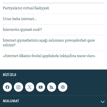
Partiyaların virtual fəaliyyəti
Ucuz-baha internet…
İnternetin qiyməti endi?
İnternet qiymətlərinin aşağı salınması provayderləri qane
edirmi?
«İnternet ölkənin feodal qaydalarla inkişafına mane olur»
BIZI IZLƏ
MƏLUMAT