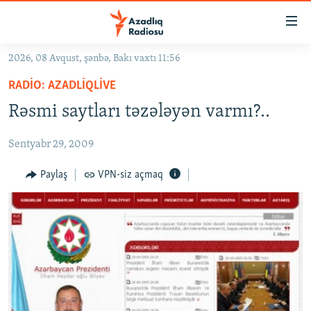
Keçid
linkləri
Əsas
2026, 08 Avqust, şənbə, Bakı vaxtı 11:56
məzmuna
GÜNDƏM
RADIO: AZADLIQLIVE
qayıt
#İZAHLA
Əsas
Rəsmi saytları təzələyən varmı?..
KORRUPSIOMETR
naviqasiyaya
qayıt
Sentyabr 29, 2009
#ƏSLINDƏ
Axtarışa
FƏRQƏ BAX
Paylaş
VPN-siz açmaq
keç
QANUNI DOĞRU
ARAŞDIRMA
MULTIMEDIA
RADIO ARXIV
VIDEO
HAQQIMIZDA
FOTOQALEREYA
OXU ZALI