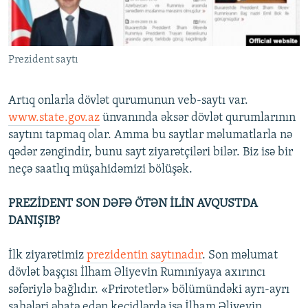
İNFOQRAFIKA
AZƏRBAYCAN ƏDƏBIYYATI KITABXANASI
MISSIYAMIZ
BIZI IZLƏ
KARIKATURA
İSLAM VƏ DEMOKRATIYA
PEŞƏ ETIKASI VƏ JURNALISTIKA STANDARTLARIMIZ
Prezident saytı
İZ - MƏDƏNIYYƏT PROQRAMI
MATERIALLARIMIZDAN ISTIFADƏ
AZADLIQRADIOSU MOBIL TELEFONUNUZDA
RFE/RL-in bütün saytları
Artıq onlarla dövlət qurumunun veb-saytı var.
BIZIMLƏ ƏLAQƏ
www.state.gov.az
ünvanında əksər dövlət qurumlarının
saytını tapmaq olar. Amma bu saytlar məlumatlarla nə
XƏBƏR BÜLLETENLƏRIMIZ
qədər zəngindir, bunu sayt ziyarətçiləri bilər. Biz isə bir
neçə saatlıq müşahidəmizi bölüşək.
PREZİDENT SON DƏFƏ ÖTƏN İLİN AVQUSTDA
DANIŞIB?
İlk ziyarətimiz
prezidentin saytınadır
. Son məlumat
dövlət başçısı İlham Əliyevin Rumıniyaya axırıncı
səfəriylə bağlıdır. «Prirotetlər» bölümündəki ayrı-ayrı
sahələri əhatə edən keçidlərdə isə İlham Əliyevin