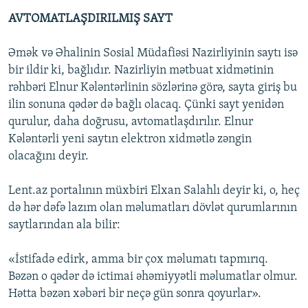
AVTOMATLAŞDIRILMIŞ SAYT
Əmək və Əhalinin Sosial Müdafiəsi Nazirliyinin saytı isə
bir ildir ki, bağlıdır. Nazirliyin mətbuat xidmətinin
rəhbəri Elnur Kələntərlinin sözlərinə görə, sayta giriş bu
ilin sonuna qədər də bağlı olacaq. Çünki sayt yenidən
qurulur, daha doğrusu, avtomatlaşdırılır. Elnur
Kələntərli yeni saytın elektron xidmətlə zəngin
olacağını deyir.
Lent.az portalının müxbiri Elxan Salahlı deyir ki, o, heç
də hər dəfə lazım olan məlumatları dövlət qurumlarının
saytlarından ala bilir:
«İstifadə edirk, amma bir çox məlumatı tapmırıq.
Bəzən o qədər də ictimai əhəmiyyətli məlumatlar olmur.
Hətta bəzən xəbəri bir neçə gün sonra qoyurlar».