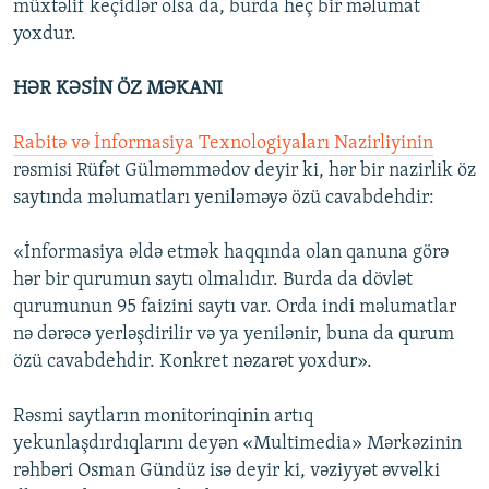
müxtəlif keçidlər olsa da, burda heç bir məlumat
yoxdur.
HƏR KƏSİN ÖZ MƏKANI
Rabitə və İnformasiya Texnologiyaları Nazirliyinin
rəsmisi Rüfət Gülməmmədov deyir ki, hər bir nazirlik öz
saytında məlumatları yeniləməyə özü cavabdehdir:
«İnformasiya əldə etmək haqqında olan qanuna görə
hər bir qurumun saytı olmalıdır. Burda da dövlət
qurumunun 95 faizini saytı var. Orda indi məlumatlar
nə dərəcə yerləşdirilir və ya yenilənir, buna da qurum
özü cavabdehdir. Konkret nəzarət yoxdur».
Rəsmi saytların monitorinqinin artıq
yekunlaşdırdıqlarını deyən «Multimedia» Mərkəzinin
rəhbəri Osman Gündüz isə deyir ki, vəziyyət əvvəlki