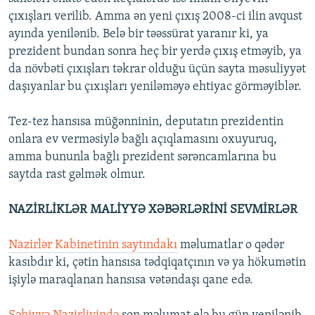
çıxışları verilib. Amma ən yeni çıxış 2008-ci ilin avqust
ayında yenilənib. Belə bir təəssürat yaranır ki, ya
prezident bundan sonra heç bir yerdə çıxış etməyib, ya
da növbəti çıxışları təkrar olduğu üçün sayta məsuliyyət
daşıyanlar bu çıxışları yeniləməyə ehtiyac görməyiblər.
Tez-tez hansısa müğənninin, deputatın prezidentin
onlara ev verməsiylə bağlı açıqlamasını oxuyuruq,
amma bununla bağlı prezident sərəncamlarına bu
saytda rast gəlmək olmur.
NAZİRLİKLƏR MALİYYƏ XƏBƏRLƏRİNİ SEVMİRLƏR
Nazirlər Kabinetinin saytındakı
məlumatlar o qədər
kasıbdır ki, çətin hansısa tədqiqatçının və ya hökumətin
işiylə maraqlanan hansısa vətəndaşı qane edə.