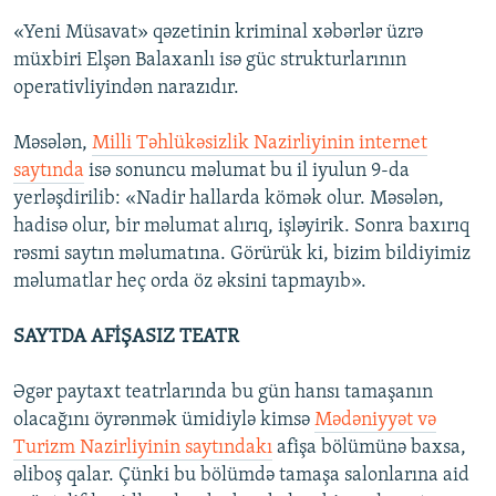
«Yeni Müsavat» qəzetinin kriminal xəbərlər üzrə
müxbiri Elşən Balaxanlı isə güc strukturlarının
operativliyindən narazıdır.
Məsələn,
Milli Təhlükəsizlik Nazirliyinin internet
saytında
isə sonuncu məlumat bu il iyulun 9-da
yerləşdirilib: «Nadir hallarda kömək olur. Məsələn,
hadisə olur, bir məlumat alırıq, işləyirik. Sonra baxırıq
rəsmi saytın məlumatına. Görürük ki, bizim bildiyimiz
məlumatlar heç orda öz əksini tapmayıb».
SAYTDA AFİŞASIZ TEATR
Əgər paytaxt teatrlarında bu gün hansı tamaşanın
olacağını öyrənmək ümidiylə kimsə
Mədəniyyət və
Turizm Nazirliyinin saytındakı
afişa bölümünə baxsa,
əliboş qalar. Çünki bu bölümdə tamaşa salonlarına aid