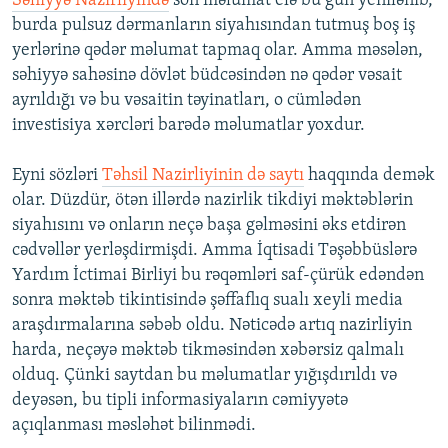
Səhiyyə Nazirliyində
son məlumat elə bu gün yenilənib,
burda pulsuz dərmanların siyahısından tutmuş boş iş
yerlərinə qədər məlumat tapmaq olar. Amma məsələn,
səhiyyə sahəsinə dövlət büdcəsindən nə qədər vəsait
ayrıldığı və bu vəsaitin təyinatları, o cümlədən
investisiya xərcləri barədə məlumatlar yoxdur.
Eyni sözləri
Təhsil Nazirliyinin də saytı
haqqında demək
olar. Düzdür, ötən illərdə nazirlik tikdiyi məktəblərin
siyahısını və onların neçə başa gəlməsini əks etdirən
cədvəllər yerləşdirmişdi. Amma İqtisadi Təşəbbüslərə
Yardım İctimai Birliyi bu rəqəmləri saf-çürük edəndən
sonra məktəb tikintisində şəffaflıq sualı xeyli media
araşdırmalarına səbəb oldu. Nəticədə artıq nazirliyin
harda, neçəyə məktəb tikməsindən xəbərsiz qalmalı
olduq. Çünki saytdan bu məlumatlar yığışdırıldı və
deyəsən, bu tipli informasiyaların cəmiyyətə
açıqlanması məsləhət bilinmədi.