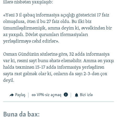
illərə nisbətən yaxşılaşıb:
«Yəni 3 il qabaq informasiya açıqlığı göstəricisi 17 faiz
olmuşdusa, ötən il bu 27 faiz oldu. Bu ilki biz
ümumiləşdirməmişik, amma deyim ki, əvvəlkindən bir
az yaxşıdı. Dövlət qurumları iformasiyaları
yerləşdirməyə cəhd edirlər».
Osman Gündüzün sözlərinə görə, 32 adda informasiya
var ki, rəsmi sayt bunu əhatə eləməlidir. Amma ən yaxşı
halda təxminən 15-17 adda informasiya yerləşdirən
sayta rast gəlmək olar ki, onların da sayı 2-3-dən çox
deyil.
Paylaş
VPN-siz açmaq
Bizi izlə
Buna da bax: